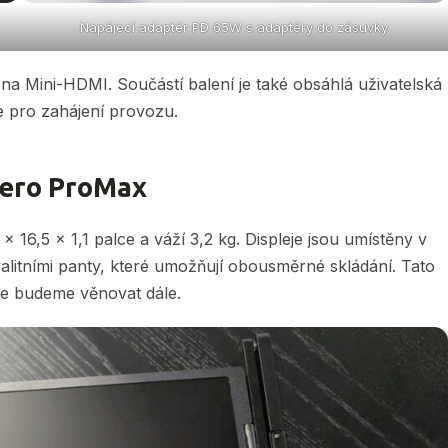
Napájecí adaptér PD 65W s adaptéry do zásuvky
I na Mini-HDMI. Součástí balení je také obsáhlá uživatelská
e pro zahájení provozu.
Aero ProMax
 16,5 x 1,1 palce a váží 3,2 kg. Displeje jsou umístěny v
valitními panty, které umožňují obousměrné skládání. Tato
se budeme věnovat dále.