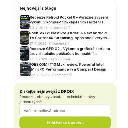
Nejnovější z blogu
Recenze Retroid Pocket 6 – Výrazné zvýšení
výkonu v kompaktním kapesním zařízení s
Androidem
30. 7. 2026 · 0 komentářů
RockTek G2 Next Pre-Order: A New Android
TV Box for 4K Streaming, Apps and Everyday
Entertainment
27. 7. 2026 · 0 komentářů
Recenze GPD G2 – Výkonná grafická karta na
úrovni stolního počítače v kompaktní
dokovací stanici
23. 7. 2026 · 0 komentářů
GEEKOM IT13 Max review: Powerful Intel
Mini PC Performance in a Compact Design
22. 7. 2026 · 0 komentářů
Získejte nejnovější z DROIX
Recenze, obnovy zásob a technické zprávy —
jednou týdně.
Přihlásit se k odběru