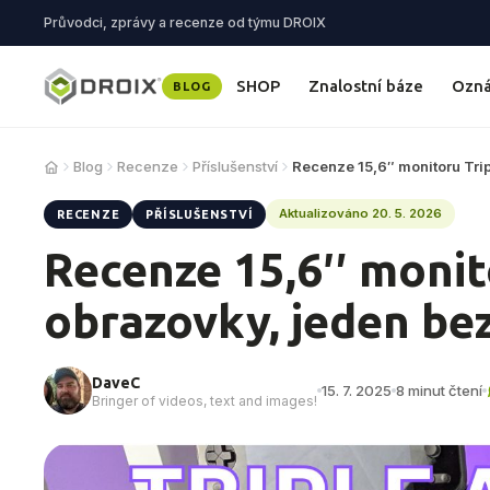
Průvodci, zprávy a recenze od týmu DROIX
SHOP
Znalostní báze
Ozn
BLOG
Blog
Recenze
Příslušenství
Recenze 15,6″ monitoru Tri
Aktualizováno 20. 5. 2026
RECENZE
PŘÍSLUŠENSTVÍ
Recenze 15,6″ monit
obrazovky, jeden be
DaveC
15. 7. 2025
8 minut čtení
Bringer of videos, text and images!