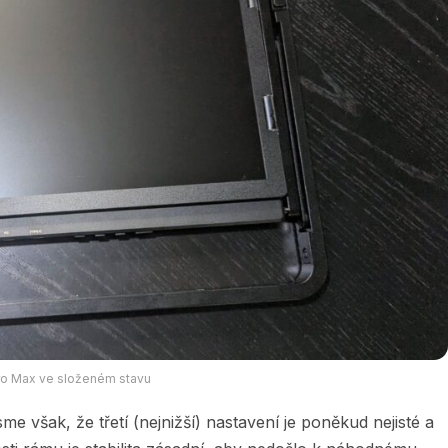
Pro Max ve složeném stavu
e však, že třetí (nejnižší) nastavení je poněkud nejisté a