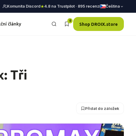
Komunita Discord
4.8 na Trustpilot · 895 recenzí
Čeština
0
ční články
Shop DROIX.store
: Tři
Přidat do záložek