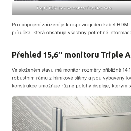
Trojitý 15,6″ box na monitor Pro Max Aero
Pro připojení zařízení je k dispozici jeden kabel HDM
příručka, která obsahuje všechny potřebné informac
Přehled 15,6″ monitoru Triple 
Ve složeném stavu má monitor rozměry přibližně 14,1 x
robustním rámu z hliníkové slitiny a jsou vybaveny k
konstrukce umožňuje různé polohy displeje, kterým 