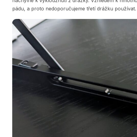
náchylné k vyklouznutí z drážky. Vzhledem k hmotnos
pádu, a proto nedoporučujeme třetí drážku používat.