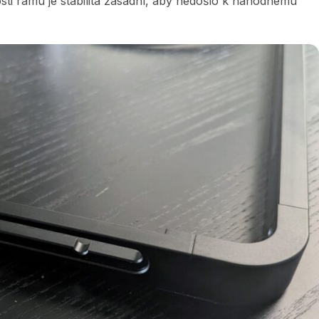
ti rámu je stabilita zásadní, aby nedošlo k náhodnému