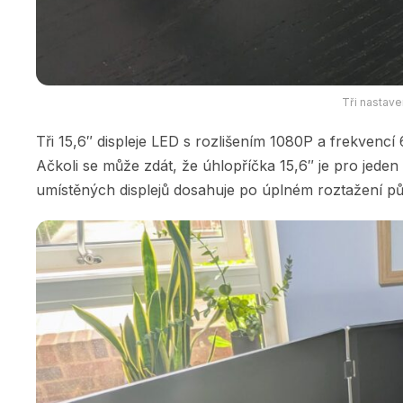
Tři nastave
Tři 15,6″ displeje LED s rozlišením 1080P a frekvencí
Ačkoli se může zdát, že úhlopříčka 15,6″ je pro jeden
umístěných displejů dosahuje po úplném roztažení pů