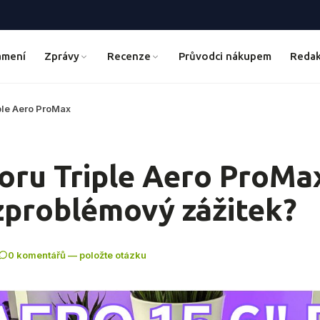
ámení
Zprávy
Recenze
Průvodci nákupem
Redak
ple Aero ProMax
oru Triple Aero ProMax
zproblémový zážitek?
0 komentářů — položte otázku