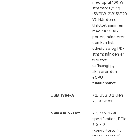
med op til 100 W
strømforsyning
(5V/9V/12V/15V/20
V). Når den er
tilsluttet sammen
med MCIO 8i-
porten, håndterer
den kun hub-
udvidelse og PD-
strøm; når den er
tilsluttet
uafhængigt,
aktiverer den
eGPU-
funktionalitet.
USB Type-A
×2, USB 3.2 Gen
2, 10 Gbps.
NVMe M.2-slot
× 1, M.2 2280-
specifikation, PCIe
3.0 × 2
(konverteret fra