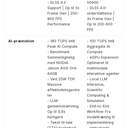
- DLSS 4.0
5090D
Support | Op til 3x
- DLSS 4.0-
Frame Gen | 200-
understøttelse |
800 FPS
3x Frame Gen |
Performance
Op til 200-600
FPS
AI-præstation
- 180 TOPS Int8
- 100 TOPS Int8
Peak AI Compute
Aggregate AI
- Benchmark:
Compute
Sammenlignelig
- eGPU Expansion:
med NVIDIA
Optimeret til
Jetson AGX Orin
multimodale
64GB
interaktive agenter
- Ved 25W TDP:
- Local LLM
Massive
Inference,
effektivitetsgevins
Scientific
ter
Computing &
- LLM-
Simulation
gennemstrømning:
- End-to-End
Op til 3,9x
Workflow: Fra
hurtigere
modeltræning til
- Tekst-til-tale
implementering
(TTS)-hastighed:
- Højtydende