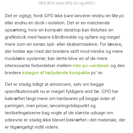
GPD BOX med GPD G2 og eGPU
Det er vigtigt, fordi GPD ikke bare lancerer endnu en lille pc
eller endnu en dock i isolation. Det er en matchende
opsætning, hvor en kompakt desktop kan tilsluttes en
grafikdock med højere båndbredde og opføre sig meget
mere som en seriøs spil- eller skabermaskine. For læsere,
der holder øje med det bredere skift mod mindre og mere
modulære systemer, kan dette blive en af de mere
interessante forbindelser mellem
mini-pc-verdenen
og den
bredere
kategori af højtydende kompakte
pc‛ er.
Det er stadig tidligt at annoncere, selv om begge
specifikationsark nu er meget fyldigere end før. GPD har
bekræftet langt mere om hardwaren på begge sider af
parringen, men priser, lanceringstidspunkt og
testbetingelserne bag nogle af de største udsagn om
ydeevne er stadig ikke blevet bekræftet i det materiale, der
er tilgængeligt indtil videre.