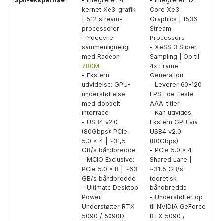
Spil-ekspertise
- Integreret: 4-
- Integreret: 12-
kernet Xe3-grafik
Core Xe3
| 512 stream-
Graphics | 1536
processorer
Stream
- Ydeevne
Processors
sammenlignelig
- XeSS 3 Super
med Radeon
Sampling | Op til
780M
4x Frame
- Ekstern
Generation
udvidelse: GPU-
- Leverer 60-120
understøttelse
FPS i de fleste
med dobbelt
AAA-titler
interface
- Kan udvides:
- USB4 v2.0
Ekstern GPU via
(80Gbps): PCIe
USB4 v2.0
5.0 × 4 | ~31,5
(80Gbps)
GB/s båndbredde
- PCIe 5.0 × 4
- MCIO Exclusive:
Shared Lane |
PCIe 5.0 × 8 | ~63
~31,5 GB/s
GB/s båndbredde
teoretisk
- Ultimate Desktop
båndbredde
Power:
- Understøtter op
Understøtter RTX
til NVIDIA GeForce
5090 / 5090D
RTX 5090 /