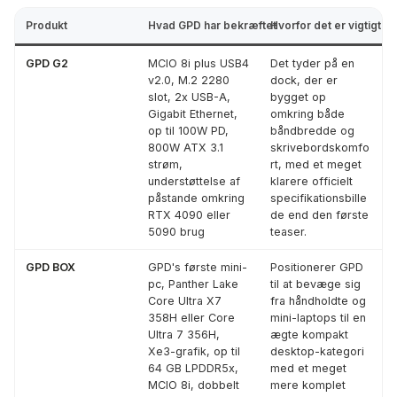
Produkt
Hvad GPD har bekræftet
Hvorfor det er vigtigt
GPD G2
MCIO 8i plus USB4
Det tyder på en
v2.0, M.2 2280
dock, der er
slot, 2x USB-A,
bygget op
Gigabit Ethernet,
omkring både
op til 100W PD,
båndbredde og
800W ATX 3.1
skrivebordskomfo
strøm,
rt, med et meget
understøttelse af
klarere officielt
påstande omkring
specifikationsbille
RTX 4090 eller
de end den første
5090 brug
teaser.
GPD BOX
GPD's første mini-
Positionerer GPD
pc, Panther Lake
til at bevæge sig
Core Ultra X7
fra håndholdte og
358H eller Core
mini-laptops til en
Ultra 7 356H,
ægte kompakt
Xe3-grafik, op til
desktop-kategori
64 GB LPDDR5x,
med et meget
MCIO 8i, dobbelt
mere komplet