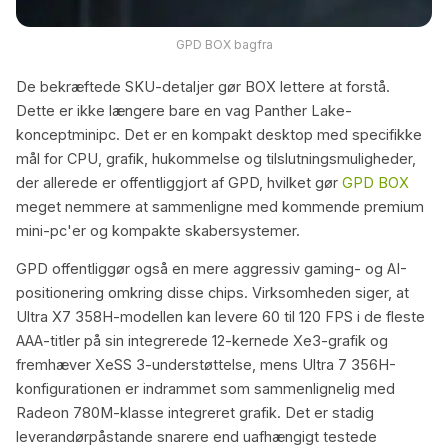
GPD BOX bagfra
De bekræftede SKU-detaljer gør BOX lettere at forstå.
Dette er ikke længere bare en vag Panther Lake-
konceptminipc. Det er en kompakt desktop med specifikke
mål for CPU, grafik, hukommelse og tilslutningsmuligheder,
der allerede er offentliggjort af GPD, hvilket gør
GPD BOX
meget nemmere at sammenligne med kommende premium
mini-pc'er og kompakte skabersystemer.
GPD offentliggør også en mere aggressiv gaming- og AI-
positionering omkring disse chips. Virksomheden siger, at
Ultra X7 358H-modellen kan levere 60 til 120 FPS i de fleste
AAA-titler på sin integrerede 12-kernede Xe3-grafik og
fremhæver XeSS 3-understøttelse, mens Ultra 7 356H-
konfigurationen er indrammet som sammenlignelig med
Radeon 780M-klasse integreret grafik. Det er stadig
leverandørpåstande snarere end uafhængigt testede