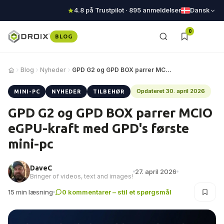
4.8 på Trustpilot · 895 anmeldelser
Dansk
0
BLOG
Blog
Nyheder
GPD G2 og GPD BOX parrer MCIO eGPU-kraft med G…
Opdateret 30. april 2026
MINI-PC
NYHEDER
TILBEHØR
GPD G2 og GPD BOX parrer MCIO
eGPU-kraft med GPD's første
mini-pc
DaveC
27. april 2026
Bringer of videos, text and images!
15 min læsning
0 kommentarer – stil et spørgsmål