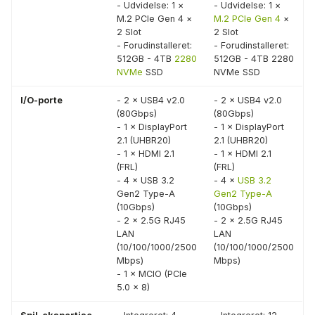
- Udvidelse: 1 ×
- Udvidelse: 1 ×
M.2 PCIe Gen 4 ×
M.2 PCIe Gen 4
×
2 Slot
2 Slot
- Forudinstalleret:
- Forudinstalleret:
512GB - 4TB
2280
512GB - 4TB 2280
NVMe
SSD
NVMe SSD
I/O-porte
- 2 × USB4 v2.0
- 2 × USB4 v2.0
(80Gbps)
(80Gbps)
- 1 × DisplayPort
- 1 × DisplayPort
2.1 (UHBR20)
2.1 (UHBR20)
- 1 × HDMI 2.1
- 1 × HDMI 2.1
(FRL)
(FRL)
- 4 × USB 3.2
- 4 ×
USB 3.2
Gen2 Type-A
Gen2 Type-A
(10Gbps)
(10Gbps)
- 2 × 2.5G RJ45
- 2 × 2.5G RJ45
LAN
LAN
(10/100/1000/2500
(10/100/1000/2500
Mbps)
Mbps)
- 1 × MCIO (PCIe
5.0 × 8)