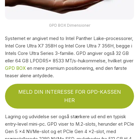
GPD BOX Dimensioner
Systemet er angivet med to Intel Panther Lake-processorer,
Intel Core Ultra X7 358H og Intel Core Ultra 7 356H, begge i
Intels Core Ultra Series 3-familie. GPD angiver også 32 GB
eller 64 GB LPDDR5x 8533 MT/s-hukommelse, hvilket giver
GPD BOX
en mere premium positionering, end den første
teaser alene antydede.
MELD DIN INTERESSE FOR GPD-KASSEN
HER
Lagring og udvidelse ser også stærkere ud end en typisk
entry-level mini-pc. GPD viser to M.2-slots, herunder et PCIe
Gen 5 x4 NVMe-slot og et PCIe Gen 4 x2-slot, med
præinstallerede 2280 NVMe SSD-muligheder fra 512 GB til 4