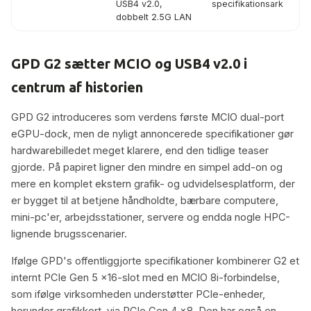
USB4 v2.0,
specifikationsark
dobbelt 2.5G LAN
GPD G2 sætter MCIO og USB4 v2.0 i
centrum af historien
GPD G2 introduceres som verdens første MCIO dual-port
eGPU-dock, men de nyligt annoncerede specifikationer gør
hardwarebilledet meget klarere, end den tidlige teaser
gjorde. På papiret ligner den mindre en simpel add-on og
mere en komplet ekstern grafik- og udvidelsesplatform, der
er bygget til at betjene håndholdte, bærbare computere,
mini-pc'er, arbejdsstationer, servere og endda nogle HPC-
lignende brugsscenarier.
Ifølge GPD's offentliggjorte specifikationer kombinerer G2 et
internt PCIe Gen 5 x16-slot med en MCIO 8i-forbindelse,
som ifølge virksomheden understøtter PCIe-enheder,
herunder grafikkort, via PCIe Gen 4 x8. Den har også en