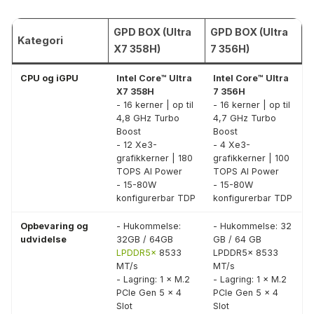
GPD BOX (Ultra
GPD BOX (Ultra
Kategori
X7 358H)
7 356H)
CPU og iGPU
Intel Core™ Ultra
Intel Core™ Ultra
X7 358H
7 356H
- 16 kerner | op til
- 16 kerner | op til
4,8 GHz Turbo
4,7 GHz Turbo
Boost
Boost
- 12 Xe3-
- 4 Xe3-
grafikkerner | 180
grafikkerner | 100
TOPS AI Power
TOPS AI Power
- 15-80W
- 15-80W
konfigurerbar TDP
konfigurerbar TDP
Opbevaring og
- Hukommelse:
- Hukommelse: 32
udvidelse
32GB / 64GB
GB / 64 GB
LPDDR5x
8533
LPDDR5x 8533
MT/s
MT/s
- Lagring: 1 × M.2
- Lagring: 1 × M.2
PCIe Gen 5 × 4
PCIe Gen 5 × 4
Slot
Slot