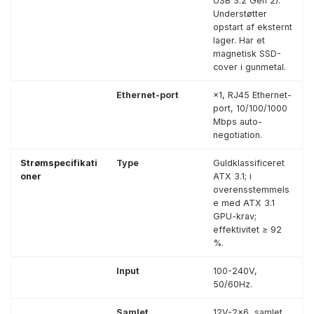
USB 3.2 Gen 2).
Understøtter
opstart af eksternt
lager. Har et
magnetisk SSD-
cover i gunmetal.
Ethernet-port
×1, RJ45 Ethernet-
port, 10/100/1000
Mbps auto-
negotiation.
Strømspecifikati
Type
Guldklassificeret
oner
ATX 3.1; i
overensstemmels
e med ATX 3.1
GPU-krav;
effektivitet ≥ 92
%.
Input
100-240V,
50/60Hz.
Samlet
12V-2×6, samlet