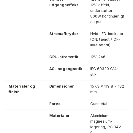
udgangseffekt
12V-effekt,
understøtter
800W kontinuerligt
output.
Strømafbryder
Hvid LED-indikator
(ON: tændt / OFF:
ikke tændt).
GPU-strømstik
12V-2×6.
AC-indgangsstik
IEC 60320 C14-
stik.
Materialer og
Dimensioner
157,3 × 119,8 × 182
finish
mm
Farve
Gunmetal
Materialer
Aluminium-
magnesium-
legering, PC 94V-
0