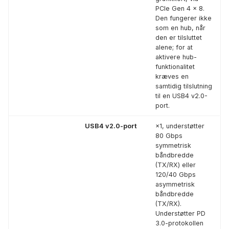
PCIe Gen 4 × 8.
Den fungerer ikke
som en hub, når
den er tilsluttet
alene; for at
aktivere hub-
funktionalitet
kræves en
samtidig tilslutning
til en USB4 v2.0-
port.
USB4 v2.0-port
×1, understøtter
80 Gbps
symmetrisk
båndbredde
(TX/RX) eller
120/40 Gbps
asymmetrisk
båndbredde
(TX/RX).
Understøtter PD
3.0-protokollen