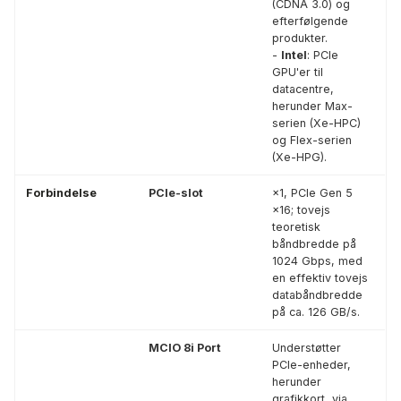
(CDNA 3.0) og
efterfølgende
produkter.
-
Intel
: PCIe
GPU'er til
datacentre,
herunder Max-
serien (Xe-HPC)
og Flex-serien
(Xe-HPG).
Forbindelse
PCIe-slot
×1, PCIe Gen 5
×16; tovejs
teoretisk
båndbredde på
1024 Gbps, med
en effektiv tovejs
databåndbredde
på ca. 126 GB/s.
MCIO 8i Port
Understøtter
PCIe-enheder,
herunder
grafikkort, via