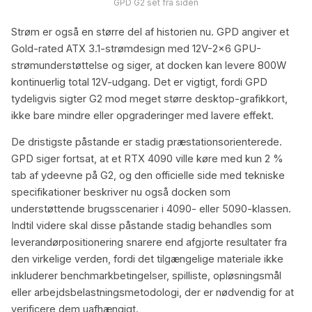
GPD G2 set fra siden
Strøm er også en større del af historien nu. GPD angiver et
Gold-rated ATX 3.1-strømdesign med 12V-2×6 GPU-
strømunderstøttelse og siger, at docken kan levere 800W
kontinuerlig total 12V-udgang. Det er vigtigt, fordi GPD
tydeligvis sigter G2 mod meget større desktop-grafikkort,
ikke bare mindre eller opgraderinger med lavere effekt.
De dristigste påstande er stadig præstationsorienterede.
GPD siger fortsat, at et RTX 4090 ville køre med kun 2 %
tab af ydeevne på G2, og den officielle side med tekniske
specifikationer beskriver nu også docken som
understøttende brugsscenarier i 4090- eller 5090-klassen.
Indtil videre skal disse påstande stadig behandles som
leverandørpositionering snarere end afgjorte resultater fra
den virkelige verden, fordi det tilgængelige materiale ikke
inkluderer benchmarkbetingelser, spilliste, opløsningsmål
eller arbejdsbelastningsmetodologi, der er nødvendig for at
verificere dem uafhængigt.