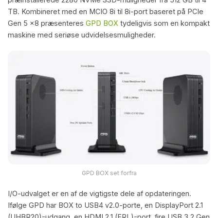
TB. Kombineret med en MCIO 8i til 8i-port baseret på PCIe
Gen 5 x8 præsenteres
GPD BOX
tydeligvis som en kompakt
maskine med seriøse udvidelsesmuligheder.
GPD BOX set forfra
I/O-udvalget er en af de vigtigste dele af opdateringen.
Ifølge GPD har BOX to USB4 v2.0-porte, en DisplayPort 2.1
(UHBR20)-udgang, en HDMI 2.1 (FRL)-port, fire USB 3.2 Gen