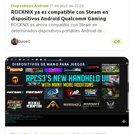
Dispositivos Android
·
21 de abril de 2026
ROCKNIX ya es compatible con Steam en
dispositivos Android Qualcomm Gaming
ROCKNIX es ahora compatible con Steam en
determinados dispositivos portátiles Android de
Qualcomm, permitiendo juegos nativos de Linux y algunos
DaveC
0
juegos de Windows a...
DISPOSITIVOS DE MANO PARA JUEGOS