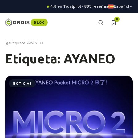
4.8 en Trustpilot · 895 reseñas
Español
0
BLOG
›
Etiqueta: AYANEO
Etiqueta: AYANEO
NOTICIAS