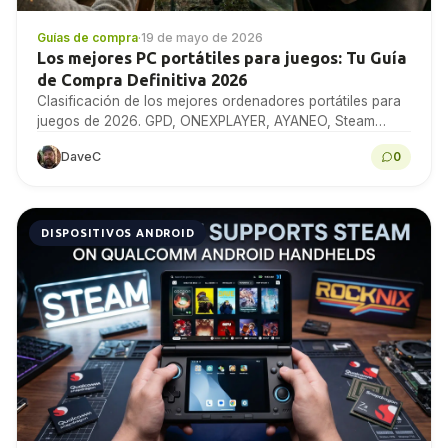
Guías de compra
·
19 de mayo de 2026
Los mejores PC portátiles para juegos: Tu Guía
de Compra Definitiva 2026
Clasificación de los mejores ordenadores portátiles para
juegos de 2026. GPD, ONEXPLAYER, AYANEO, Steam
Deck y más, con análisis comparativos, especificaciones
DaveC
0
y consejos de...
DISPOSITIVOS ANDROID