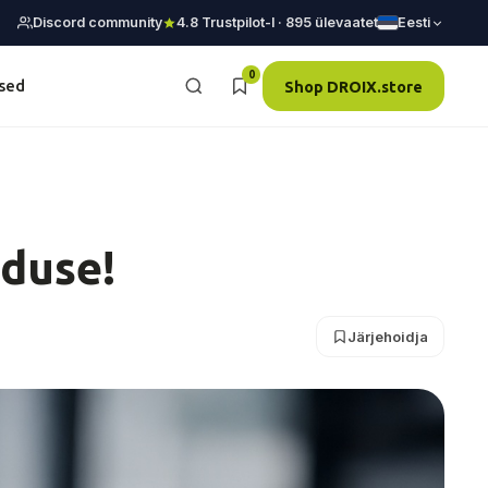
Discord community
4.8 Trustpilot-l · 895 ülevaatet
Eesti
0
sed
Shop DROIX.store
nduse!
Järjehoidja