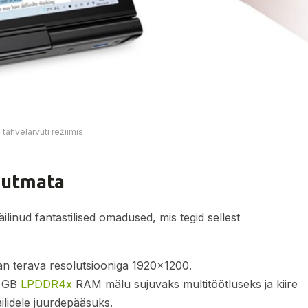
tahvelarvuti režiimis
uutmata
linud fantastilised omadused, mis tegid sellest
an terava resolutsiooniga 1920×1200.
6 GB
LPDDR4x
RAM mälu sujuvaks multitöötluseks ja kiire
ilidele juurdepääsuks.