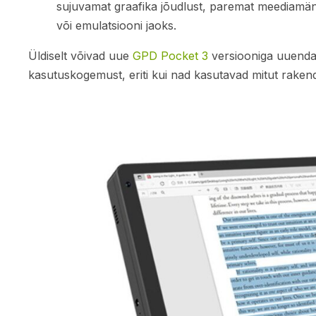
sujuvamat graafika jõudlust, paremat meediamän
või emulatsiooni jaoks.
Üldiselt võivad uue
GPD Pocket 3
versiooniga uuendav
kasutuskogemust, eriti kui nad kasutavad mitut rake