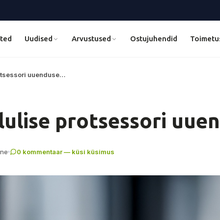
ted
Uudised
Arvustused
Ostujuhendid
Toimetu
rotsessori uuenduse…
lulise protsessori uue
ine
0 kommentaar — küsi küsimus