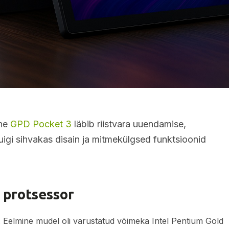
rne
GPD Pocket 3
läbib riistvara uuendamise,
Kuigi sihvakas disain ja mitmekülgsed funktsioonid
) protsessor
 Eelmine mudel oli varustatud võimeka Intel Pentium Gold