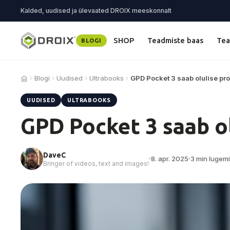
Kalded, uudised ja ülevaated DROIX meeskonnalt
SHOP
Teadmiste baas
Tea
BLOGI
Blogi
Uudised
Ultrabooks
GPD Pocket 3 saab olulise p
UUDISED
ULTRABOOKS
GPD Pocket 3 saab o
DaveC
8. apr. 2025
3 min lugem
Bringer of videos, text and images!