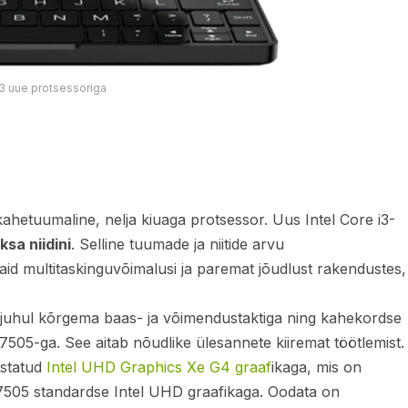
3 uue protsessoriga
ahetuumaline, nelja kiuaga protsessor. Uus Intel Core i3-
ksa niidini
. Selline tuumade ja niitide arvu
id multitaskinguvõimalusi ja paremat jõudlust rakendustes,
juhul kõrgema baas- ja võimendustaktiga ning kahekordse
05-ga. See aitab nõudlike ülesannete kiiremat töötlemist.
ustatud
Intel UHD Graphics Xe G4 graaf
ikaga, mis on
505 standardse Intel UHD graafikaga. Oodata on