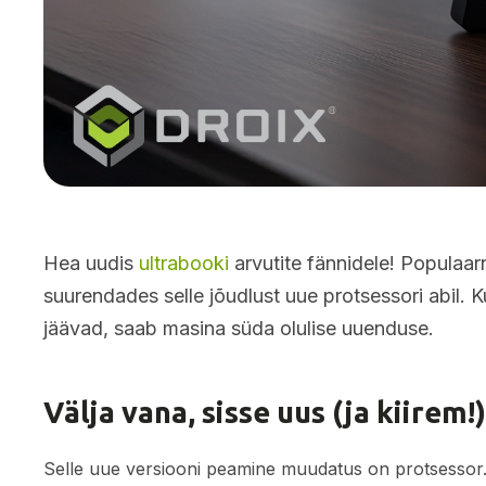
Hea uudis
ultrabooki
arvutite fännidele! Populaa
suurendades selle jõudlust uue protsessori abil. 
jäävad, saab masina süda olulise uuenduse.
Välja vana, sisse uus (ja kiirem!
Selle uue versiooni peamine muudatus on protsessor.