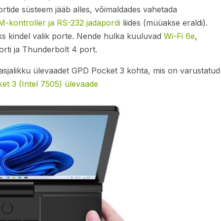
tide süsteem jääb alles, võimaldades vahetada
-kontroller ja RS-232 jadapordi
liides (müüakse eraldi).
ks kindel valik porte. Nende hulka kuuluvad
Wi-Fi 6e
,
rti ja Thunderbolt 4 port.
asjalikku ülevaadet GPD Pocket 3 kohta, mis on varustatud
t 3 (Intel 7505) ülevaade