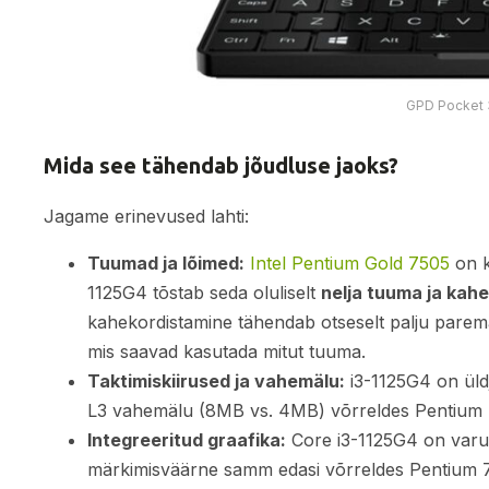
GPD Pocket 
Mida see tähendab jõudluse jaoks?
Jagame erinevused lahti:
Tuumad ja lõimed:
Intel Pentium Gold 7505
on k
1125G4 tõstab seda oluliselt
nelja tuuma ja kahe
kahekordistamine tähendab otseselt palju parema
mis saavad kasutada mitut tuuma.
Taktimiskiirused ja vahemälu:
i3-1125G4 on üld
L3 vahemälu (8MB vs. 4MB) võrreldes Pentium 75
Integreeritud graafika:
Core i3-1125G4 on var
märkimisväärne samm edasi võrreldes Pentium 7