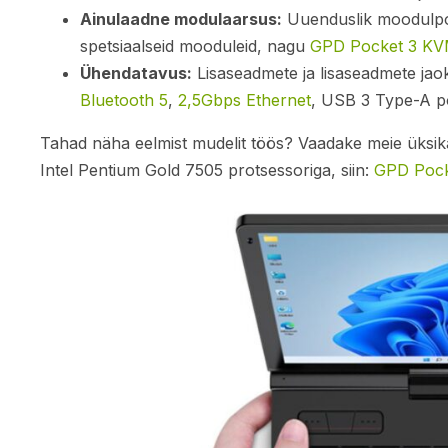
Ainulaadne modulaarsus:
Uuenduslik moodulpor
spetsiaalseid mooduleid, nagu
GPD Pocket 3 KVM
Ühendatavus:
Lisaseadmete ja lisaseadmete jao
Bluetooth 5
,
2,5Gbps Ethernet
, USB 3 Type-A po
Tahad näha eelmist mudelit töös? Vaadake meie üksik
Intel Pentium Gold 7505 protsessoriga, siin:
GPD Pocke