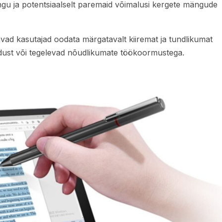
gu ja potentsiaalselt paremaid võimalusi kergete mängude
ad kasutajad oodata märgatavalt kiiremat ja tundlikumat
ndust või tegelevad nõudlikumate töökoormustega.