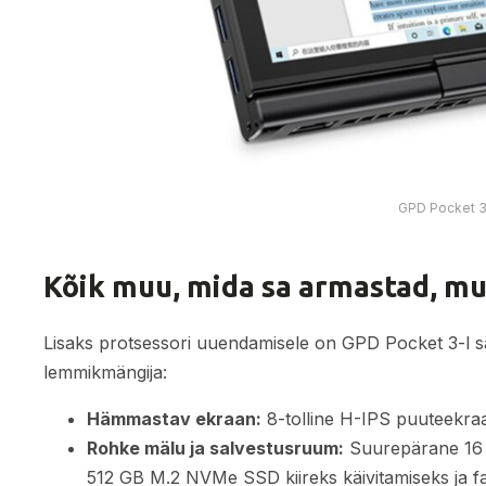
GPD Pocket 3 
Kõik muu, mida sa armastad, m
Lisaks protsessori uuendamisele on GPD Pocket 3-l säi
lemmikmängija:
Hämmastav ekraan:
8-tolline H-IPS puuteekra
Rohke mälu ja salvestusruum:
Suurepärane 1
512 GB M.2 NVMe SSD kiireks käivitamiseks ja fa