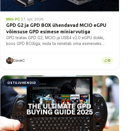
Mini-PC
·
27. apr. 2026
GPD G2 ja GPD BOX ühendavad MCIO eGPU
võimsuse GPD esimese miniarvutiga
GPD teatas GPD G2, MCIO ja USB4 v2.0 eGPU dokki,
koos GPD BOXiga, mida ta nimetab oma esimeseks
miniarvutiks.
DaveC
0
OSTUJUHENDID