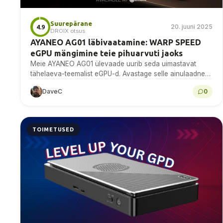
Suurepärane
20. juuni 2025
4.9
DROIX otsus
AYANEO AG01 läbivaatamine: WARP SPEED
eGPU mängimine teie pihuarvuti jaoks
Meie AYANEO AG01 ülevaade uurib seda uimastavat
tähelaeva-teemalist eGPU-d. Avastage selle ainulaadne
disain, võimas RX 7600 XT jõudlus ja kas see viib
DaveC
0
käepärase mängimise...
TOIMETUSED