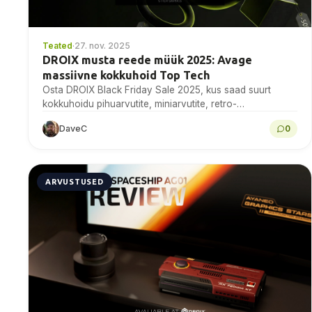
Teated
·
27. nov. 2025
DROIX musta reede müük 2025: Avage
massiivne kokkuhoid Top Tech
Osta DROIX Black Friday Sale 2025, kus saad suurt
kokkuhoidu pihuarvutite, miniarvutite, retro-
mänguarvutite ja muude mängude peegelarvutite pealt.
DaveC
0
ARVUSTUSED