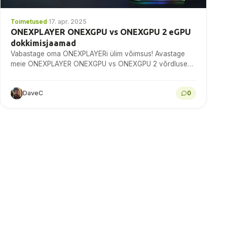
Toimetused
·
17. apr. 2025
ONEXPLAYER ONEXGPU vs ONEXGPU 2 eGPU
dokkimisjaamad
Vabastage oma ONEXPLAYERi ülim võimsus! Avastage
meie ONEXPLAYER ONEXGPU vs ONEXGPU 2 võrdluses,
kuidas need olulised lisaseadmed muudavad teie
kasutuskogemust.
DaveC
0