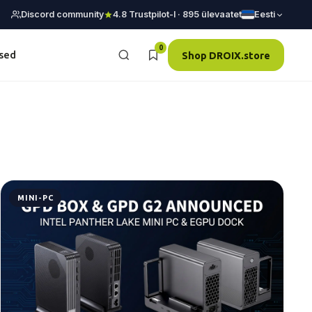
Discord community
4.8 Trustpilot-l · 895 ülevaatet
Eesti
0
sed
Shop DROIX.store
MINI-PC