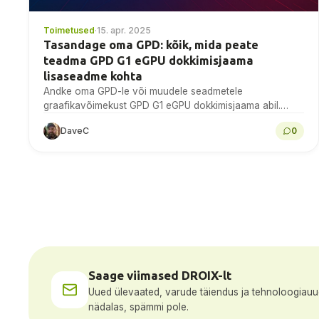
Toimetused
·
15. apr. 2025
Tasandage oma GPD: kõik, mida peate
teadma GPD G1 eGPU dokkimisjaama
lisaseadme kohta
Andke oma GPD-le või muudele seadmetele
graafikavõimekust GPD G1 eGPU dokkimisjaama abil.
Tutvu sellega siin.
DaveC
0
Saage viimased DROIX-lt
Uued ülevaated, varude täiendus ja tehnoloogiau
nädalas, spämmi pole.