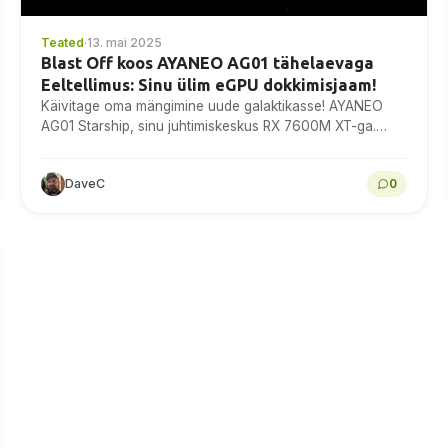
Teated
·
13. mai 2025
Blast Off koos AYANEO AG01 tähelaevaga
Eeltellimus: Sinu ülim eGPU dokkimisjaam!
Käivitage oma mängimine uude galaktikasse! AYANEO
AG01 Starship, sinu juhtimiskeskus RX 7600M XT-ga.
Kindlustage oma AYANEO AG01 tähelaeva eepiline reis!
DaveC
0