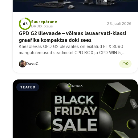
Suurepärane
23. juuli 2026
4.3
DROIX otsus
GPD G2 ülevaade – võimas lauaarvuti-klassi
graafika kompaktse doki sees
Käesolevas GPD G2 ülevaates on esitatud RTX 3090
mängutulemused seadmetel GPD BOX ja GPD WIN 5,
samuti allikate põhjal kontrollitud ülevaade MCIO-st,
DaveC
0
USB4 v2.0-st,...
TEATED