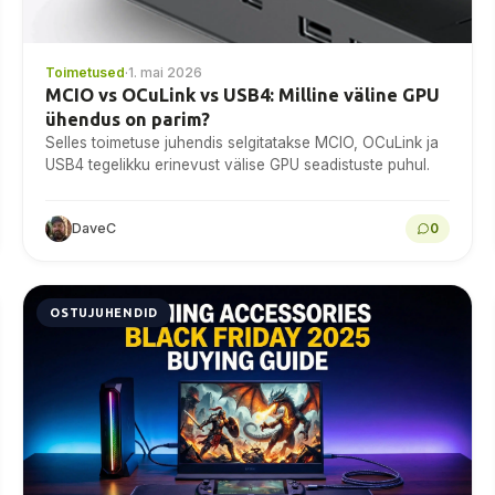
Toimetused
·
1. mai 2026
MCIO vs OCuLink vs USB4: Milline väline GPU
ühendus on parim?
Selles toimetuse juhendis selgitatakse MCIO, OCuLink ja
USB4 tegelikku erinevust välise GPU seadistuste puhul.
DaveC
0
OSTUJUHENDID