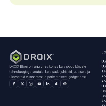
L
Uu
Uu
DROIX Blogi on sinu ühes kohas käiv pood kõigele
Te
tehnoloogiaga seotule. Leia sadu juhiseid, uudiseid ja
Ar
ülevaateid viimasetest ja parimatestest gadgetidest.
Ar
Uu
Os
Os
Ar
To