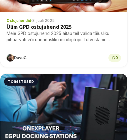
Ostujuhendid
·
3. juuli 2025
Ülim GPD ostujuhend 2025
Meie GPD ostujuhend 2025 aitab teil valida täiusliku
pihuarvuti või uuendusliku minilaptopi. Tutvustame
üksikasjalikult WIN 4, kahe ekraaniga DUO, Pocket 4 ja
muud.
DaveC
0
TOIMETUSED