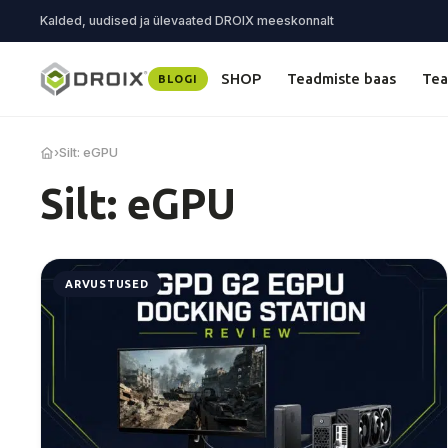
Kalded, uudised ja ülevaated DROIX meeskonnalt
SHOP
Teadmiste baas
Tea
BLOGI
›
Silt: eGPU
Silt: eGPU
ARVUSTUSED