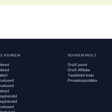
OE ROHKEM
ROHKEM MEILT
dised
DroiX pood
dised
DroiX Affiliate
ated
Teadmiste baas
vustused
Privaatsuspoliitika
vustused
dised
tujuhendid
tujuhendid
vustused
imetused