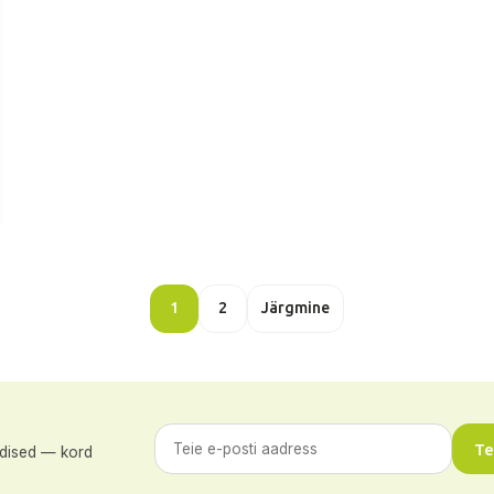
1
2
Järgmine
Tel
udised — kord