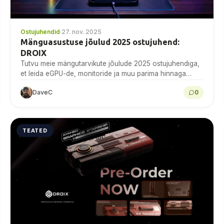
Ostujuhendid
·
27. nov. 2025
Mänguasustuse jõulud 2025 ostujuhend:
DROIX
Tutvu meie mängutarvikute jõulude 2025 ostujuhendiga,
et leida eGPU-de, monitoride ja muu parima hinnaga
pakkumisi DROIXis juba täna!
DaveC
0
TEATED