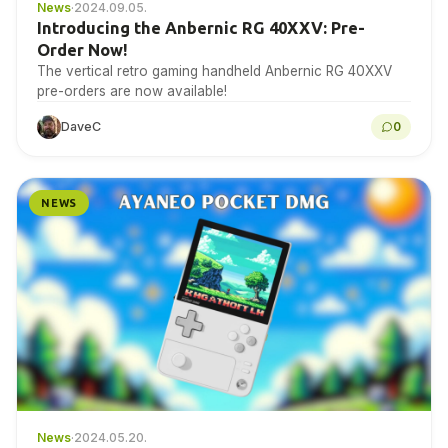
News
·
2024.09.05.
Introducing the Anbernic RG 40XXV: Pre-
Order Now!
The vertical retro gaming handheld Anbernic RG 40XXV
pre-orders are now available!
DaveC
0
NEWS
News
·
2024.05.20.