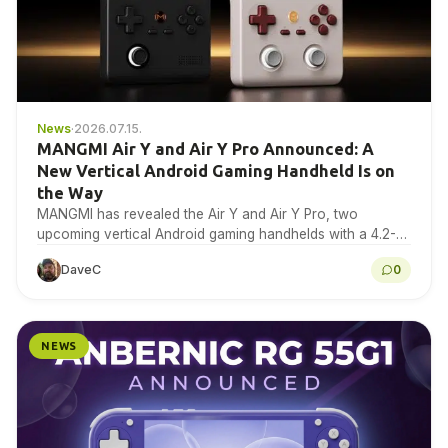
News
·
2026.07.15.
MANGMI Air Y and Air Y Pro Announced: A
New Vertical Android Gaming Handheld Is on
the Way
MANGMI has revealed the Air Y and Air Y Pro, two
upcoming vertical Android gaming handhelds with a 4.2-
inch 4:3 IPS touchscreen. Here is…
DaveC
0
NEWS