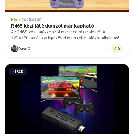
Hírek
·
2025.01.30.
R46S kézi játékkonzol már kapható
Az R46S kézi játékkonzol már megvásárolható. A
720x720-as 4"-os kijelzővel igazi retro játékra alkalmas!
DaveC
0
HÍREK