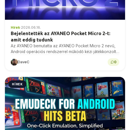
Hírek
·
2026.06.16.
Bejelentették az AYANEO Pocket Micro 2-t:
amit eddig tudunk
Az AYANEO bemutatta az AYANEO Pocket Micro 2 nevű,
Android operációs rendszerrel működő kézi játékkonzolt.
Íme, amit eddig tudunk róla, és hogyan viszonyul az…
DaveC
0
HÍREK