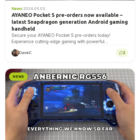
News
·
2024.05.03.
AYANEO Pocket S pre-orders now available –
latest Snapdragon generation Android gaming
handheld
Secure your AYANEO Pocket S pre-orders today!
Experience cutting-edge gaming with powerful
performance in a compact design. Don't miss out—order
DaveC
2
now!
NEWS