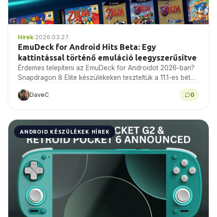
Hírek
·
2026.03.27.
EmuDeck for Android Hits Beta: Egy
kattintással történő emuláció leegyszerűsítve
Érdemes telepíteni az EmuDeck for Androidot 2026-ban?
Snapdragon 8 Elite készülékeken teszteltük a 11.1-es bétát
- beállítás, teljesítmény, ismert problémák és ítélet.
DaveC
0
ANDROID KÉSZÜLÉKEK HÍREK