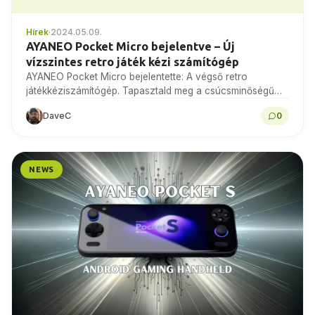
Hírek
·
2024.05.09.
AYANEO Pocket Micro bejelentve – Új
vízszintes retro játék kézi számítógép
AYANEO Pocket Micro bejelentette: A végső retro
játékkéziszámítógép. Tapasztald meg a csúcsminőségű
kézműves munkát és a nosztalgikus dizájnt. A Remake
DaveC
0
konferencián bemutatott készülék újradefiniálja…
NEWS