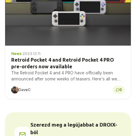
News
·
2023.12.11.
Retroid Pocket 4 and Retroid Pocket 4 PRO
pre-orders now available
The Retroid Pocket 4 and 4 PRO have officially been
announced after some weeks of teasers. Here's all we
know about them both.
DaveC
0
Szerezd meg a legújabbat a DROIX-
ból