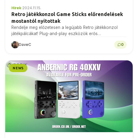
Hírek
·
2024.11.15.
Retro játékkonzol Game Sticks előrendelések
mostantól nyitottak
Rendelje meg előzetesen a legújabb Retro játékkonzol
játékpálcákat! Plug-and-play eszközök erős
specifikációkkal, vezeték nélküli vezérlőkkel és
DaveC
0
hozzáféréssel a klasszikus játékokhoz - nosztalgiát
hozva a…
NEWS