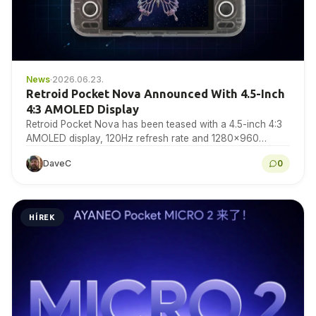
News
·
2026.06.23.
Retroid Pocket Nova Announced With 4.5-Inch
4:3 AMOLED Display
Retroid Pocket Nova has been teased with a 4.5-inch 4:3
AMOLED display, 120Hz refresh rate and 1280×960
resolution for retro gaming handheld fans to…
DaveC
0
HÍREK