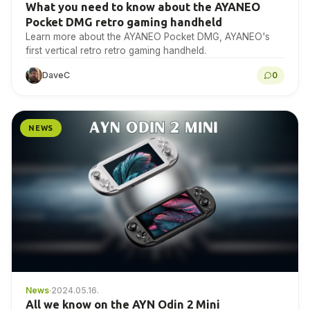
What you need to know about the AYANEO
Pocket DMG retro gaming handheld
Learn more about the AYANEO Pocket DMG, AYANEO's
first vertical retro retro gaming handheld.
DaveC
0
NEWS
News
·
2024.05.16.
All we know on the AYN Odin 2 Mini