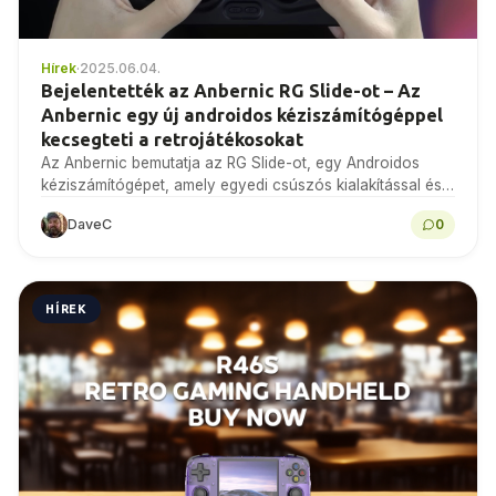
Hírek
·
2025.06.04.
Bejelentették az Anbernic RG Slide-ot – Az
Anbernic egy új androidos kéziszámítógéppel
kecsegteti a retrojátékosokat
Az Anbernic bemutatja az RG Slide-ot, egy Androidos
kéziszámítógépet, amely egyedi csúszós kialakítással és
4:3 arányú kijelzővel rendelkezik, amely tökéletes a retro
DaveC
0
játékokhoz. Ismerje…
HÍREK