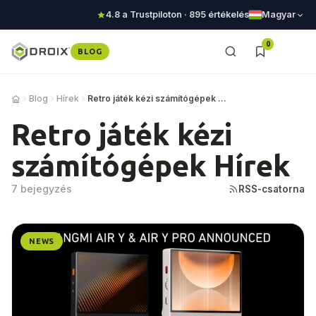
4.8 a Trustpiloton · 895 értékelés
Magyar
0
BLOG
Blog
Hírek
Retro játék kézi számítógépek Hírek
Retro játék kézi
számítógépek Hírek
7 bejegyzés
RSS-csatorna
NEWS