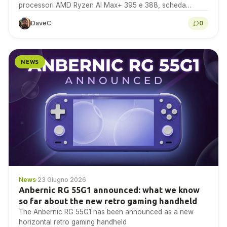
processori AMD Ryzen AI Max+ 395 e 388, scheda
grafica Radeon 8060S, display AMOLED...
DaveC
0
NEWS
News
·
23 Giugno 2026
Anbernic RG 55G1 announced: what we know
so far about the new retro gaming handheld
The Anbernic RG 55G1 has been announced as a new
horizontal retro gaming handheld