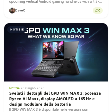
upcoming vertical Android gaming handhelds with a 4.2-
inch 4:3 IPS touchscreen. Here is...
DaveC
0
NOTIZIE
Notizie
·
26 Giugno 2026
Svelati i dettagli del GPD WIN MAX 3: potenza
Ryzen AI Max+, display AMOLED a 165 Hz e
design modulare della batteria
Il GPD WIN MAX 3 è disponibile nelle versioni con