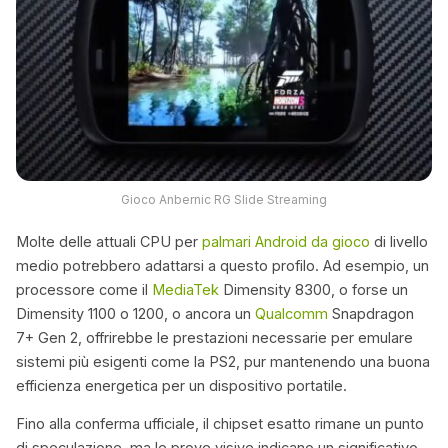
Gioco Anbernic RG Slide Streaming
Molte delle attuali CPU per
palmari Android da gioco
di livello
medio potrebbero adattarsi a questo profilo. Ad esempio, un
processore come il
MediaTek
Dimensity 8300, o forse un
Dimensity 1100 o 1200, o ancora un
Qualcomm
Snapdragon
7+ Gen 2, offrirebbe le prestazioni necessarie per emulare
sistemi più esigenti come la PS2, pur mantenendo una buona
efficienza energetica per un dispositivo portatile.
Fino alla conferma ufficiale, il chipset esatto rimane un punto
di speculazione, ma le prove visive indicano un significativo