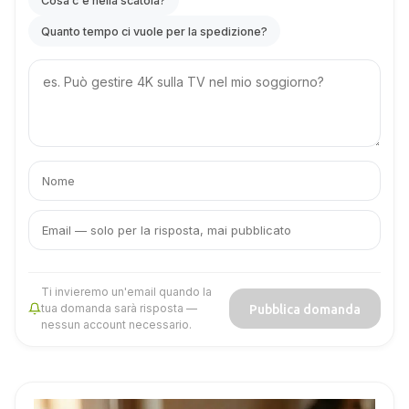
Cosa c'è nella scatola?
Quanto tempo ci vuole per la spedizione?
Your
question
Il
La
tuo
tua
nome
email
Ti invieremo un'email quando la
Pubblica domanda
tua domanda sarà risposta —
nessun account necessario.