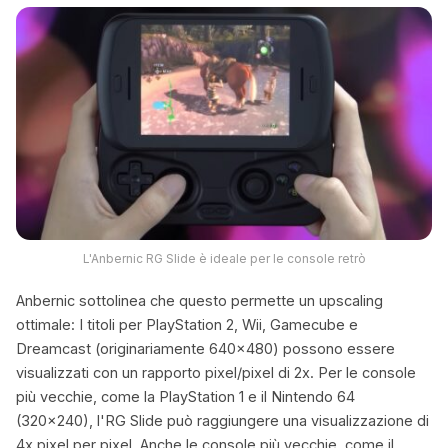
L'Anbernic RG Slide è ideale per le console retrò
Anbernic sottolinea che questo permette un upscaling
ottimale: I titoli per PlayStation 2, Wii, Gamecube e
Dreamcast (originariamente 640×480) possono essere
visualizzati con un rapporto pixel/pixel di 2x. Per le console
più vecchie, come la PlayStation 1 e il Nintendo 64
(320×240), l'RG Slide può raggiungere una visualizzazione di
4x pixel per pixel. Anche le console più vecchie, come il