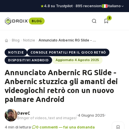
4.8 su Trustpilot · 895 recensioni
Italiano
0
BLOG
Blog
Notizie
Annunciato Anbernic RG Slide - Anbernic stuzzi…
NOTIZIE
CONSOLE PORTATILI PER IL GIOCO RETRÒ
Aggiornato 4 Agosto 2025
DISPOSITIVI ANDROID
Annunciato Anbernic RG Slide -
Anbernic stuzzica gli amanti dei
videogiochi retrò con un nuovo
palmare Android
DaveC
4 Giugno 2025
Bringer of videos, text and images!
4 min di lettura
0 commenti — fai una domanda