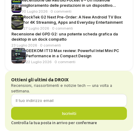
Recensione del Retroid Pocket 6 – Un notevole
miglioramento delle prestazioni in un dispositivo
Android portatile compatto
30 Luglio 2026 · 0 commenti
RockTek G2 Next Pre-Order: A New Android TV Box
for 4K Streaming, Apps and Everyday Entertainment
27 Luglio 2026 · 0 commenti
Recensione del GPD G2: una potente scheda grafica da
desktop in un dock compatto
23 Luglio 2026 · 0 commenti
GEEKOM IT13 Max review: Powerful Intel Mini PC
Performance in a Compact Design
22 Luglio 2026 · 0 commenti
Ottieni gli ultimi da DROIX
Recensioni, riassortimenti e notizie tech — una volta a
settimana.
Iscriviti
Controlla la tua posta in arrivo per confermare