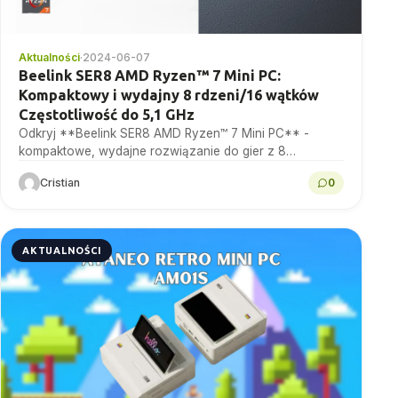
Aktualności
·
2024-06-07
Beelink SER8 AMD Ryzen™ 7 Mini PC:
Kompaktowy i wydajny 8 rdzeni/16 wątków
Częstotliwość do 5,1 GHz
Odkryj **Beelink SER8 AMD Ryzen™ 7 Mini PC** -
kompaktowe, wydajne rozwiązanie do gier z 8
rdzeniami/16 wątkami i częstotliwością do 5,1 GHz.
Cristian
0
Idealny...
AKTUALNOŚCI