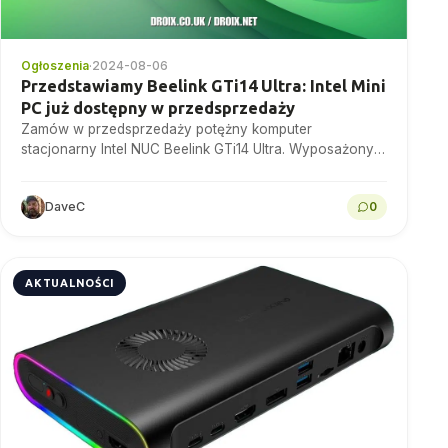
Ogłoszenia
·
2024-08-06
Przedstawiamy Beelink GTi14 Ultra: Intel Mini
PC już dostępny w przedsprzedaży
Zamów w przedsprzedaży potężny komputer
stacjonarny Intel NUC Beelink GTi14 Ultra. Wyposażony
w procesory Meteor Lake, układ graficzny Intel Arc
Graphics i rozbudowaną łączność,...
DaveC
0
AKTUALNOŚCI