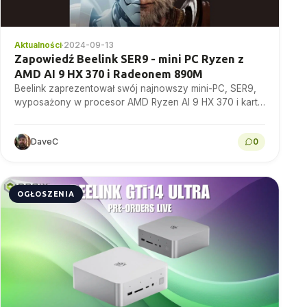
Aktualności
·
2024-09-13
Zapowiedź Beelink SER9 - mini PC Ryzen z
AMD AI 9 HX 370 i Radeonem 890M
Beelink zaprezentował swój najnowszy mini-PC, SER9,
wyposażony w procesor AMD Ryzen AI 9 HX 370 i kartę
graficzną Radeon 890M, wyznaczając nową erę mini-
PC...
DaveC
0
OGŁOSZENIA