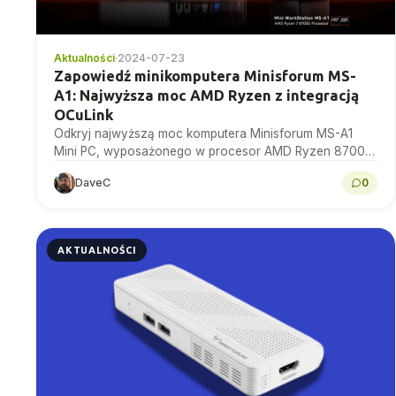
Aktualności
·
2024-07-23
Zapowiedź minikomputera Minisforum MS-
A1: Najwyższa moc AMD Ryzen z integracją
OCuLink
Odkryj najwyższą moc komputera Minisforum MS-A1
Mini PC, wyposażonego w procesor AMD Ryzen 8700G,
integrację OCuLink i wysokowydajną grafikę do gier i nie
DaveC
0
tylko.
AKTUALNOŚCI