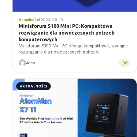
Aktualności
·
2024-06-10
Minisforum S100 Mini PC: Kompaktowe
rozwiązanie dla nowoczesnych potrzeb
komputerowych
Minisforum S100 Mini PC oferuje kompaktowe, wydajne
rozwiązanie dla nowoczesnych potrzeb
komputerowych, łącząc potężną wydajność z
John
0
eleganckim wyglądem, idealnym zarówno do użytku
domowego, jak...
AKTUALNOŚCI