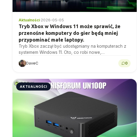
Aktualności
·
2026-05-05
Tryb Xbox w Windows 11 może sprawić, że
przenośne komputery do gier będą mniej
przypominać małe laptopy.
Tryb Xbox zaczął być udostępniany na komputerach z
systemem Windows 11. Oto, co robi nowe,
pełnoekranowe doświadczenie kontrolera i dlaczego
DaveC
0
może mieć znaczenie na...
AKTUALNOŚCI