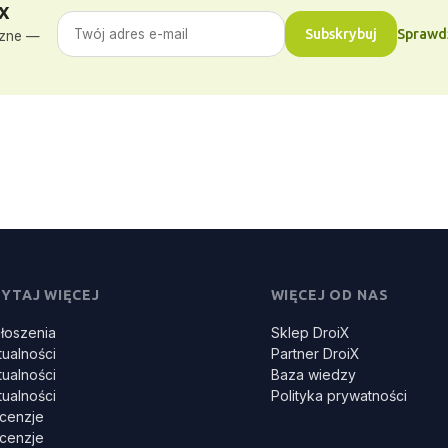
X
Subskrybuj
Sprawdź
czne —
YTAJ WIĘCEJ
WIĘCEJ OD NAS
łoszenia
Sklep DroiX
tualności
Partner DroiX
tualności
Baza wiedzy
tualności
Polityka prywatności
cenzje
cenzje