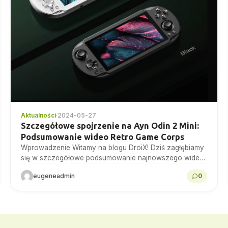
Aktualności
·
2024-05-27
Szczegółowe spojrzenie na Ayn Odin 2 Mini:
Podsumowanie wideo Retro Game Corps
Wprowadzenie Witamy na blogu DroiX! Dziś zagłębiamy
się w szczegółowe podsumowanie najnowszego wideo
Retro Game Corps, w którym dzieli się on swoimi
eugeneadmin
0
przemyśleniami na...