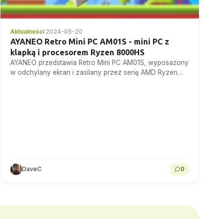
Aktualności
·
2024-05-20
AYANEO Retro Mini PC AM01S - mini PC z
klapką i procesorem Ryzen 8000HS
AYANEO przedstawia Retro Mini PC AM01S, wyposażony
w odchylany ekran i zasilany przez serię AMD Ryzen
8000HS w celu zwiększenia wydajności i
produktywności.
DaveC
0