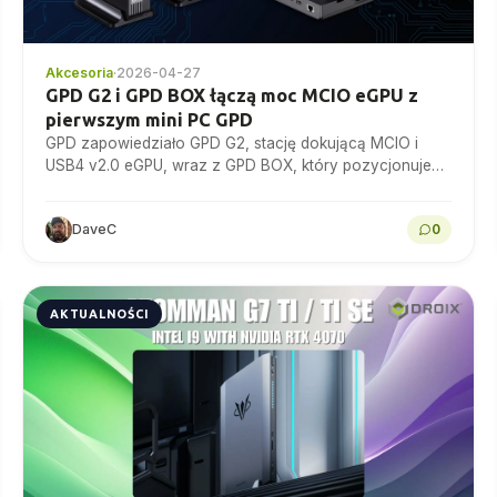
Akcesoria
·
2026-04-27
GPD G2 i GPD BOX łączą moc MCIO eGPU z
pierwszym mini PC GPD
GPD zapowiedziało GPD G2, stację dokującą MCIO i
USB4 v2.0 eGPU, wraz z GPD BOX, który pozycjonuje
jako swój pierwszy mini PC.
DaveC
0
AKTUALNOŚCI