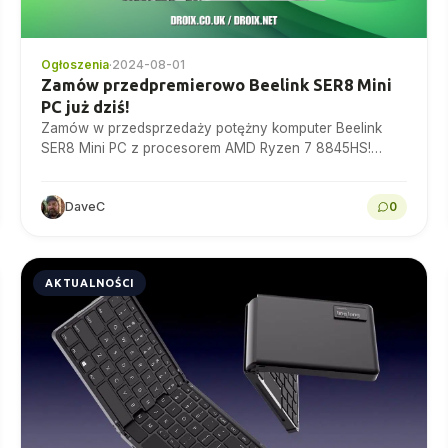
Ogłoszenia
·
2024-08-01
Zamów przedpremierowo Beelink SER8 Mini
PC już dziś!
Zamów w przedsprzedaży potężny komputer Beelink
SER8 Mini PC z procesorem AMD Ryzen 7 8845HS!
Idealny do gier, tworzenia treści i produktywności.
Rozszerzalna pamięć...
DaveC
0
AKTUALNOŚCI