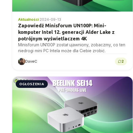
Aktualności
·
2024-09-13
Zapowiedź Minisforum UN100P: Mini-
komputer Intel 12. generacji Alder Lake z
potrójnym wyświetlaczem 4K
Minisforum UN100P został ujawniony, zobaczmy, co ten
niedrogi mini PC Intela może dla Ciebie zrobić.
DaveC
2
OGŁOSZENIA