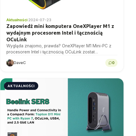
Aktualności
·
2024-07-23
Zapowiedź mini komputera OneXPlayer M1 z
wydajnym procesorem Intel i łącznością
OCuLink
Wygląda znajomo, prawda? OneXPlayer M1 Mini-PC z
procesorem Intel i łącznością OCuLink został
zapowiedziany.
DaveC
0
AKTUALNOŚCI