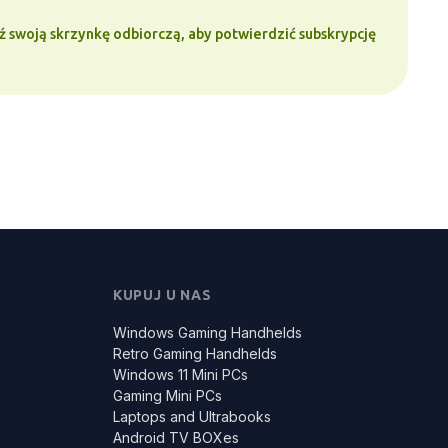
 swoją skrzynkę odbiorczą, aby potwierdzić subskrypcję
KUPUJ U NAS
Windows Gaming Handhelds
Retro Gaming Handhelds
Windows 11 Mini PCs
Gaming Mini PCs
Laptops and Ultrabooks
Android TV BOXes