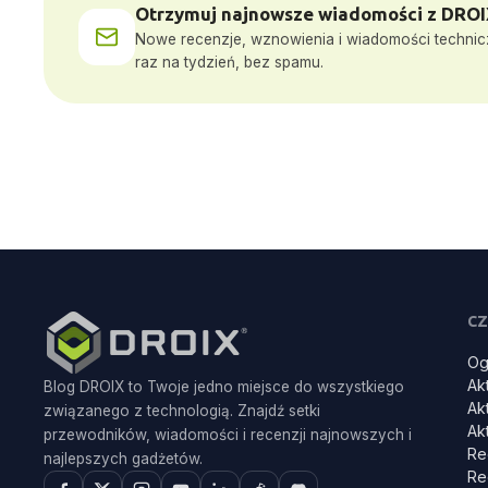
Otrzymuj najnowsze wiadomości z DROI
Nowe recenzje, wznowienia i wiadomości techni
raz na tydzień, bez spamu.
CZ
Og
Ak
Blog DROIX to Twoje jedno miejsce do wszystkiego
Ak
związanego z technologią. Znajdź setki
Ak
przewodników, wiadomości i recenzji najnowszych i
Re
najlepszych gadżetów.
Re