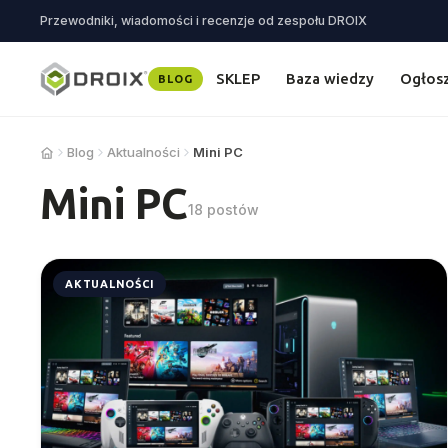
Przewodniki, wiadomości i recenzje od zespołu DROIX
SKLEP
Baza wiedzy
Ogłos
BLOG
Blog
Aktualności
Mini PC
Mini PC
18 postów
AKTUALNOŚCI