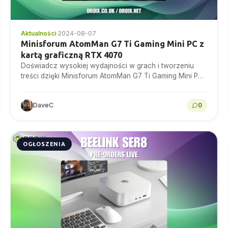
Aktualności
·
2024-08-07
Minisforum AtomMan G7 Ti Gaming Mini PC z
kartą graficzną RTX 4070
Doświadcz wysokiej wydajności w grach i tworzeniu
treści dzięki Minisforum AtomMan G7 Ti Gaming Mini PC
Procesor Intel Core i9 i karta graficzna Nvidia...
DaveC
0
OGŁOSZENIA