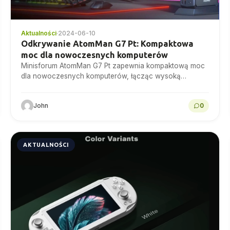
Aktualności
·
2024-06-10
Odkrywanie AtomMan G7 Pt: Kompaktowa
moc dla nowoczesnych komputerów
Minisforum AtomMan G7 Pt zapewnia kompaktową moc
dla nowoczesnych komputerów, łącząc wysoką
wydajność z eleganckim wyglądem, idealnym zarówno
dla środowisk domowych, jak i profesjonalnych.
John
0
AKTUALNOŚCI