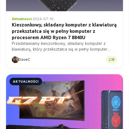
Aktualności
·
2024-07-10
Kieszonkowy, składany komputer z klawiaturą
przekształca się w pełny komputer z
procesorem AMD Ryzen 7 8840U
Przedstawiamy kieszonkowy, składany komputer z
klawiaturą, który przekształca się w pełny komputer
AMD Ryzen firmy Linglong. Przenośny i wydajny, ten mini
DaveC
0
PC zmienia zasady...
AKTUALNOŚCI