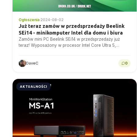
Ogłoszenia
·
2024-08-02
Już teraz zamów w przedsprzedaży Beelink
SEi14 - minikomputer Intel dla domu i biura
Zamów mini PC Beelink SEi14 w przedsprzedaży już
teraz! Wyposażony w procesor Intel Core Ultra 5,
rozszerzalną pamięć RAM DDR5 i potrójną obsługę
wyświetlaczy...
DaveC
0
AKTUALNOŚCI