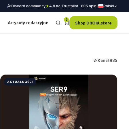
Discord community
4.8 na Trustpilot · 895 opinii
Polski
0
e
Artykuły redakcyjne
Shop DROIX.store
Kanał RSS
AKTUALNOŚCI