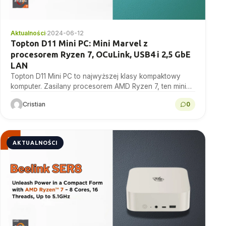
Aktualności
·
2024-06-12
Topton D11 Mini PC: Mini Marvel z
procesorem Ryzen 7, OCuLink, USB4 i 2,5 GbE
LAN
Topton D11 Mini PC to najwyższej klasy kompaktowy
komputer. Zasilany procesorem AMD Ryzen 7, ten mini
cud oferuje niezrównaną wydajność i wszechstronność
Cristian
0
w grach,...
AKTUALNOŚCI