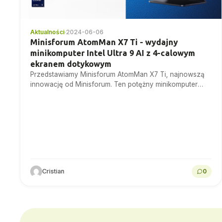
Aktualności
·
2024-06-06
Minisforum AtomMan X7 Ti - wydajny
minikomputer Intel Ultra 9 AI z 4-calowym
ekranem dotykowym
Przedstawiamy Minisforum AtomMan X7 Ti, najnowszą
innowację od Minisforum. Ten potężny minikomputer
Intel Ultra 9 AI wyposażony jest w 4-calowy ekran
dotykowy, obiecujący wszechstronność...
Cristian
0