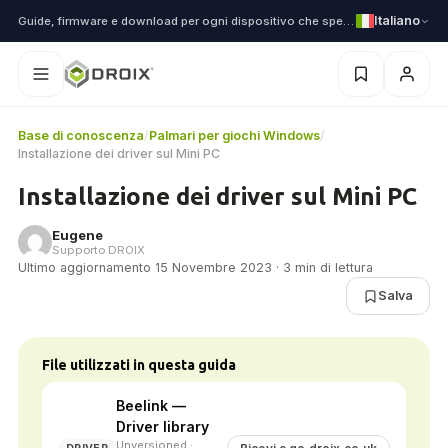
Italiano
Guide, firmware e download per ogni dispositivo che spediamo
Base di conoscenza
/
Palmari per giochi Windows
/
Installazione dei driver sul Mini PC
Installazione dei driver sul Mini PC
Eugene
Supporto DROIX
Ultimo aggiornamento 15 Novembre 2023 · 3 min di lettura
Salva
File utilizzati in questa guida
Beelink —
Driver library
Unversioned ·