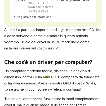
Ricevi a go.droix.co.uk
DRIVER
2022-04-04 · 7
download · esterno
· go.droix.co.uk
Registro delle modifiche
Autisti! La parte più importante di ogni moderno mini PC. Ma
a cosa servono e come si usano? In questo articolo
vedremo il ruolo dei driver in un PC moderno e come
installare i driver sul vostro mini PC!
Che cos’è un driver per computer?
Un computer moderno medio, sia esso un desktop di
dimensioni normali o un
mini PC
. È composto da tonnellate
di hardware diverso. Avete la vostra GPU, il vostro Wi-Fi,
forse anche il touch screen – l’elenco continua!
Tutti questi componenti funzionano in modi completamente
diversi, ma in qualche modo si uniscono per fornire