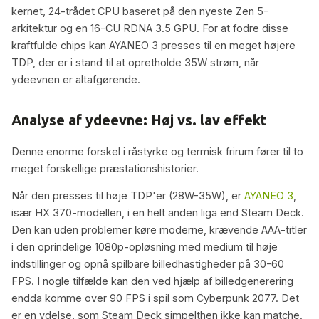
kernet, 24-trådet CPU baseret på den nyeste Zen 5-
arkitektur og en 16-CU RDNA 3.5 GPU. For at fodre disse
kraftfulde chips kan AYANEO 3 presses til en meget højere
TDP, der er i stand til at opretholde 35W strøm, når
ydeevnen er altafgørende.
Analyse af ydeevne: Høj vs. lav effekt
Denne enorme forskel i råstyrke og termisk frirum fører til to
meget forskellige præstationshistorier.
Når den presses til høje TDP'er (28W-35W), er
AYANEO 3
,
især HX 370-modellen, i en helt anden liga end Steam Deck.
Den kan uden problemer køre moderne, krævende AAA-titler
i den oprindelige 1080p-opløsning med medium til høje
indstillinger og opnå spilbare billedhastigheder på 30-60
FPS. I nogle tilfælde kan den ved hjælp af billedgenerering
endda komme over 90 FPS i spil som Cyberpunk 2077. Det
er en ydelse, som Steam Deck simpelthen ikke kan matche.