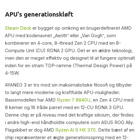
APU's generationskløft
Steam Deck
er bygget op omkring en brugerdefineret AMD
APU med kodenavnet „Aerith‟ eller „Van Gogh‟, som
kombinerer en 4-core, 8-thread Zen 2 CPU med en 8-
Compute Unit (CU) RDNA 2 GPU. Det er en ældre teknologi,
men den er meget effektiv og designet til at fungere optimalt
inden for en stram TDP-ramme (Thermal Design Power) på
4-15W.
AYANEO 3 er tro mod sin maksimalistiske filosofi og tilbyder
to langt mere moderne og kraftfulde APU-muligheder.
Basismodellen har AMD
Ryzen 7 8840U
, en Zen 4 CPU med
8 kerner og 16 tråde parret med en 12-CU RDNA 3 GPU.
Denne chip er på niveau med det kraftige silicium, der findes
i andre high-end håndholdte computere som ASUS ROG Ally.
Flagskibet er dog AMD
Ryzen AI 9 HX 370.
Dette bæst af en
chip repræsenterer et ægte generationsspring med en 12-