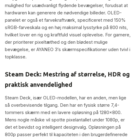
mulighed for usædvanligt flydende bevægelser, forudsat at
hardwaren kan generere de nødvendige billeder. OLED-
panelet er også et farvekraftværk, specificeret med 150%
sRGB-farveskala og en høj maksimal lysstyrke på 800 nits,
hvilket lover en rig og kraftfuld visuel oplevelse. For gamere,
der prioriterer pixeltæthed og den blødest mulige
bevægelse, er AYANEO 3′s skærmspecifikationer uden tvivl i
topklasse.
Steam Deck: Mestring af størrelse, HDR og
praktisk anvendelighed
Steam Deck, især OLED-modellen, har en anden, men lige
så overbevisende tilgang. Den har en fysisk større 7,4-
tommers skærm med en lavere opløsning på 1280×800.
Mens nogle måske vil spotte pixelantallet under 1080p, er
det et bevidst og intelligent designvalg. Opløsningen på
800p passer perfekt til kapaciteten i den brugerdefinerede