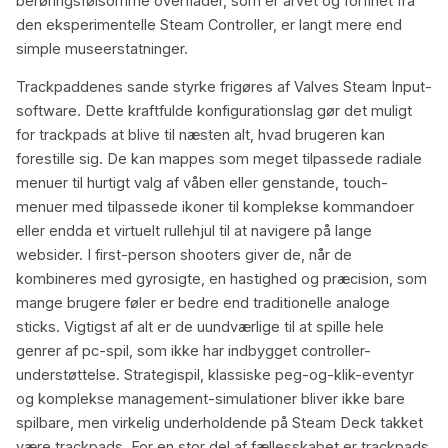
berøringsfølsomme overflader, som er arvet og forfinet fra
den eksperimentelle Steam Controller, er langt mere end
simple museerstatninger.
Trackpaddenes sande styrke frigøres af Valves Steam Input-
software. Dette kraftfulde konfigurationslag gør det muligt
for trackpads at blive til næsten alt, hvad brugeren kan
forestille sig. De kan mappes som meget tilpassede radiale
menuer til hurtigt valg af våben eller genstande, touch-
menuer med tilpassede ikoner til komplekse kommandoer
eller endda et virtuelt rullehjul til at navigere på lange
websider. I first-person shooters giver de, når de
kombineres med gyrosigte, en hastighed og præcision, som
mange brugere føler er bedre end traditionelle analoge
sticks. Vigtigst af alt er de uundværlige til at spille hele
genrer af pc-spil, som ikke har indbygget controller-
understøttelse. Strategispil, klassiske peg-og-klik-eventyr
og komplekse management-simulationer bliver ikke bare
spilbare, men virkelig underholdende på Steam Deck takket
være trackpads. For en stor del af fællesskabet er trackpads