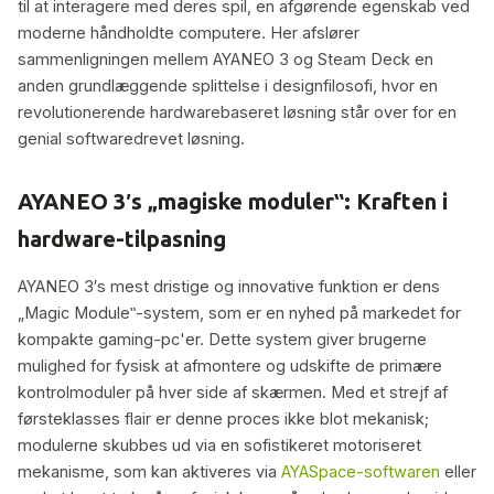
til at interagere med deres spil, en afgørende egenskab ved
moderne håndholdte computere. Her afslører
sammenligningen mellem AYANEO 3 og Steam Deck en
anden grundlæggende splittelse i designfilosofi, hvor en
revolutionerende hardwarebaseret løsning står over for en
genial softwaredrevet løsning.
AYANEO 3′s „magiske moduler‟: Kraften i
hardware-tilpasning
AYANEO 3′s mest dristige og innovative funktion er dens
„Magic Module‟-system, som er en nyhed på markedet for
kompakte gaming-pc'er. Dette system giver brugerne
mulighed for fysisk at afmontere og udskifte de primære
kontrolmoduler på hver side af skærmen. Med et strejf af
førsteklasses flair er denne proces ikke blot mekanisk;
modulerne skubbes ud via en sofistikeret motoriseret
mekanisme, som kan aktiveres via
AYASpace-softwaren
eller