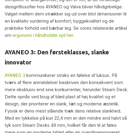
designfilosofier hos AYANEO og Valve bliver håndgribelige.
Valget mellem dem strækker sig ud over blot dimensioner til
en kvalitativ vurdering af komfort, byggekvalitet og de
praktiske forhold ved bærbar leg. Se vores relaterede artikel
om
ergonomi i håndholdte spil her.
AYANEO 3: Den førsteklasses, slanke
innovator
AYANEO 3
kommunikerer straks en følelse af luksus. På
tværs af flere anmeldelser beskrives den konsekvent som
mere eksklusiv end sine konkurrenter, herunder Steam Deck.
Dette opnås ved brug af blød plast af høj kvalitet og et
design, der prioriterer en slank, tæt og moderne æstetik.
Fysisk er dens mest slående træk dens relative slankhed.
Med en tykkelse på kun 22,4 mm er den mindre end halvt så
tyk som Steam Decks 49 mm, hvilket får den til at føles
mere som en moderne tablet eller en overdimensioneret