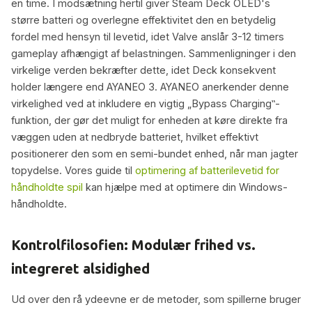
en time. I modsætning hertil giver Steam Deck OLED's
større batteri og overlegne effektivitet den en betydelig
fordel med hensyn til levetid, idet Valve anslår 3-12 timers
gameplay afhængigt af belastningen. Sammenligninger i den
virkelige verden bekræfter dette, idet Deck konsekvent
holder længere end AYANEO 3. AYANEO anerkender denne
virkelighed ved at inkludere en vigtig „Bypass Charging‟-
funktion, der gør det muligt for enheden at køre direkte fra
væggen uden at nedbryde batteriet, hvilket effektivt
positionerer den som en semi-bundet enhed, når man jagter
topydelse. Vores guide til
optimering af batterilevetid for
håndholdte spil
kan hjælpe med at optimere din Windows-
håndholdte.
Kontrolfilosofien: Modulær frihed vs.
integreret alsidighed
Ud over den rå ydeevne er de metoder, som spillerne bruger