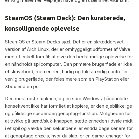
et valg mellem en velplejet have og en utæmmet vildmark.
SteamOS (Steam Deck): Den kuraterede,
konsollignende oplevelse
SteamOS er Steam Decks sjæl. Det er en skræddersyet
version af Arch Linux, der er omhyggeligt udformet af Valve
med et enkelt formål: at give den bedst mulige oplevelse for
en håndholdt spilcomputer. Den primære brugerflade er ikke
et skrivebord, men en ren, hurtig og fuldstændig controller-
venlig brugerflade, der føles mere som en PlayStation eller
Xbox end en pc.
Den mest roste funktion, og en som Windows-håndholdte
konsekvent ikke har formået at kopiere, er den øjeblikkelige
og pålidelige suspender/genoptag-funktion. Muligheden for
at trykke på tænd/sluk-knappen, sætte enheden i dvale midt
i et spil og vække den sekunder eller endda dage senere for
at genoptage præcis, hvor du slap, er en game-changer for