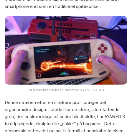
smartphone end som en traditionel spillekonsol.
DOOMs mørke tidsalder med AYANEO AG01
Denne stræben efter en slankere profil præger det
ergonomiske design. I stedet for de store, altomfattende
greb, der er almindelige på andre håndholdte, har AYANEO 3
to udprægede, skulpturelle „pukler‟ på bagsiden. Dette
designvalg er bevidst og har til formål at genskabe følelsen