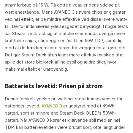
strømforbrug på 15 W. På dette niveau er dens ydelse pr.
watt enestående. Mens AYANEO 3′s nyere chips er giganter
ved høj effekt, er de mindre effektive ved disse lavere watt-
tal. Derfor indsnævres ydelsesgabet betydeligt. I nogle tests
har Steam Deck vist sig at matche eller endda overgå mere
kraftfulde chips, når begge er låst til en 15W TDP, samtidig
med at de trækker mindre strøm fra væggen for at gøre det.
Det gør Steam Deck til en langt mere effektiv maskine til at
spille det store bibliotek af indiespil og ældre titler, hvor
maksimal effekt er unødvendig.
Batteriets levetid: Prisen på strøm
Denne forskel i ydelse pr. watt har store konsekvenser for
batteriets levetid.
AYANEO 3
er udstyret med et 49Wh-
batteri, som er mindre end Steam Deck OLED's 50Wh-
batteri. Når AYANEO 3 kører et krævende spil med en høj
TDP, kan batterilevetiden være brutalt kort, ofte langt under