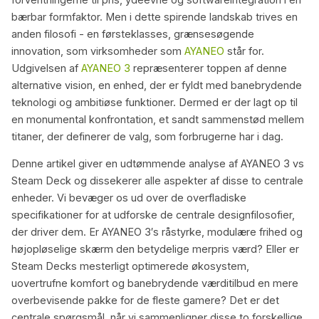
bærbar formfaktor. Men i dette spirende landskab trives en
anden filosofi - en førsteklasses, grænsesøgende
innovation, som virksomheder som
AYANEO
står for.
Udgivelsen af
AYANEO 3
repræsenterer toppen af denne
alternative vision, en enhed, der er fyldt med banebrydende
teknologi og ambitiøse funktioner. Dermed er der lagt op til
en monumental konfrontation, et sandt sammenstød mellem
titaner, der definerer de valg, som forbrugerne har i dag.
Denne artikel giver en udtømmende analyse af AYANEO 3 vs
Steam Deck og dissekerer alle aspekter af disse to centrale
enheder. Vi bevæger os ud over de overfladiske
specifikationer for at udforske de centrale designfilosofier,
der driver dem. Er AYANEO 3′s råstyrke, modulære frihed og
højopløselige skærm den betydelige merpris værd? Eller er
Steam Decks mesterligt optimerede økosystem,
uovertrufne komfort og banebrydende værditilbud en mere
overbevisende pakke for de fleste gamere? Det er det
centrale spørgsmål, når vi sammenligner disse to forskellige