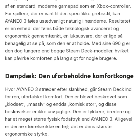
af en standard, moderne gamepad som en Xbox-controller.
For spillere, der er vant til den specifikke grebsstil, kan
AYANEO 3 føles usædvanligt naturlig i hænderne. Resultatet
er en enhed, der føles både teknologisk avanceret og
ergonomisk gennemtænkt, en luksusvare, der er lige så
behagelig at se på, som den er at holde. Med sine 690 g er
den dog tungere end begge Steam Deck-modeller, hvilket
kan påvirke komforten på lang sigt for nogle brugere.
Dampdæk: Den uforbeholdne komfortkonge
Hvor AYANEO 3 stræber efter slankhed, går Steam Deck ind
for ren, uforfalsket komfort. Den er blevet beskrevet som
„klodset‟, „massiv‟ og endda „komisk stor‟, og disse
beskrivelser er ikke unøjagtige. Den er tykkere, bredere og
har et meget større fysisk fodaftryk end AYANEO 3. Alligevel
er denne størrelse ikke en fejl; det er dens største
ergonomiske styrke.