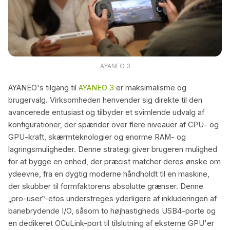
AYANEO 3
AYANEO's tilgang til
AYANEO 3
er maksimalisme og
brugervalg. Virksomheden henvender sig direkte til den
avancerede entusiast og tilbyder et svimlende udvalg af
konfigurationer, der spænder over flere niveauer af CPU- og
GPU-kraft, skærmteknologier og enorme RAM- og
lagringsmuligheder. Denne strategi giver brugeren mulighed
for at bygge en enhed, der præcist matcher deres ønske om
ydeevne, fra en dygtig moderne håndholdt til en maskine,
der skubber til formfaktorens absolutte grænser. Denne
„pro-user‟-etos understreges yderligere af inkluderingen af
banebrydende I/O, såsom to højhastigheds USB4-porte og
en dedikeret OCuLink-port til tilslutning af eksterne GPU'er