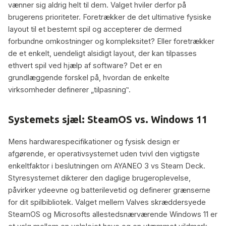
vænner sig aldrig helt til dem. Valget hviler derfor på
brugerens prioriteter. Foretrækker de det ultimative fysiske
layout til et bestemt spil og accepterer de dermed
forbundne omkostninger og kompleksitet? Eller foretrækker
de et enkelt, uendeligt alsidigt layout, der kan tilpasses
ethvert spil ved hjælp af software? Det er en
grundlæggende forskel på, hvordan de enkelte
virksomheder definerer „tilpasning‟.
Systemets sjæl: SteamOS vs. Windows 11
Mens hardwarespecifikationer og fysisk design er
afgørende, er operativsystemet uden tvivl den vigtigste
enkeltfaktor i beslutningen om AYANEO 3 vs Steam Deck.
Styresystemet dikterer den daglige brugeroplevelse,
påvirker ydeevne og batterilevetid og definerer grænserne
for dit spilbibliotek. Valget mellem Valves skræddersyede
SteamOS og Microsofts allestedsnærværende Windows 11 er