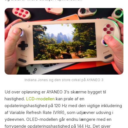
Indiana Jones og den store cirkel på AYANEO 3
Ud over opløsning er AYANEO 3′s skærme bygget til
hastighed.
LCD-modellen
kan prale af en
opdateringshastighed på 120 Hz med den vigtige inkludering
af Variable Refresh Rate (VRR), som udjævner udsving i
ydeevnen. OLED-modellen går endnu længere med en
forrygende opdateringshastighed på 144 Hz. Det giver