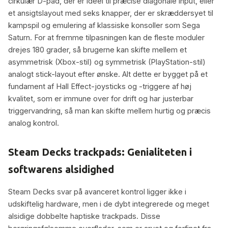
cirkulær D-pad, der er ideel til præcise diagonale input, eller
et ansigtslayout med seks knapper, der er skræddersyet til
kampspil og emulering af klassiske konsoller som Sega
Saturn. For at fremme tilpasningen kan de fleste moduler
drejes 180 grader, så brugerne kan skifte mellem et
asymmetrisk (Xbox-stil) og symmetrisk (PlayStation-stil)
analogt stick-layout efter ønske. Alt dette er bygget på et
fundament af Hall Effect-joysticks og -triggere af høj
kvalitet, som er immune over for drift og har justerbar
triggervandring, så man kan skifte mellem hurtig og præcis
analog kontrol.
Steam Decks trackpads: Genialiteten i
softwarens alsidighed
Steam Decks svar på avanceret kontrol ligger ikke i
udskiftelig hardware, men i de dybt integrerede og meget
alsidige dobbelte haptiske trackpads. Disse