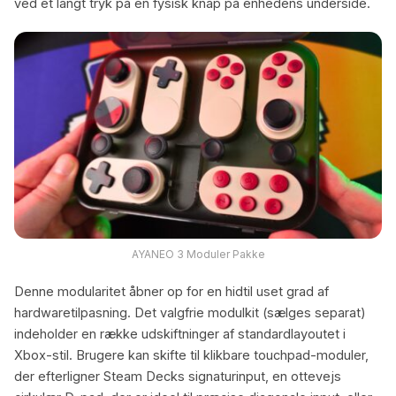
ved et langt tryk på en fysisk knap på enhedens underside.
AYANEO 3 Moduler Pakke
Denne modularitet åbner op for en hidtil uset grad af
hardwaretilpasning. Det valgfrie modulkit (sælges separat)
indeholder en række udskiftninger af standardlayoutet i
Xbox-stil. Brugere kan skifte til klikbare touchpad-moduler,
der efterligner Steam Decks signaturinput, en ottevejs