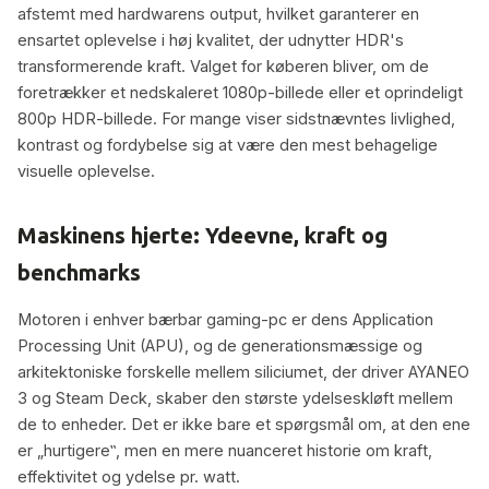
afstemt med hardwarens output, hvilket garanterer en
ensartet oplevelse i høj kvalitet, der udnytter HDR's
transformerende kraft. Valget for køberen bliver, om de
foretrækker et nedskaleret 1080p-billede eller et oprindeligt
800p HDR-billede. For mange viser sidstnævntes livlighed,
kontrast og fordybelse sig at være den mest behagelige
visuelle oplevelse.
Maskinens hjerte: Ydeevne, kraft og
benchmarks
Motoren i enhver bærbar gaming-pc er dens Application
Processing Unit (APU), og de generationsmæssige og
arkitektoniske forskelle mellem siliciumet, der driver AYANEO
3 og Steam Deck, skaber den største ydelseskløft mellem
de to enheder. Det er ikke bare et spørgsmål om, at den ene
er „hurtigere‟, men en mere nuanceret historie om kraft,
effektivitet og ydelse pr. watt.