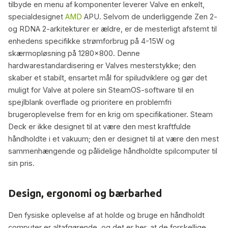
tilbyde en menu af komponenter leverer Valve en enkelt,
specialdesignet
AMD
APU. Selvom de underliggende Zen 2-
og RDNA 2-arkitekturer er ældre, er de mesterligt afstemt til
enhedens specifikke strømforbrug på 4-15W og
skærmopløsning på 1280×800. Denne
hardwarestandardisering er Valves mesterstykke; den
skaber et stabilt, ensartet mål for spiludviklere og gør det
muligt for Valve at polere sin SteamOS-software til en
spejlblank overflade og prioritere en problemfri
brugeroplevelse frem for en krig om specifikationer. Steam
Deck er ikke designet til at være den mest kraftfulde
håndholdte i et vakuum; den er designet til at være den mest
sammenhængende og pålidelige håndholdte spilcomputer til
sin pris.
Design, ergonomi og bærbarhed
Den fysiske oplevelse af at holde og bruge en håndholdt
computer er altafgørende, og det er her, at de forskellige