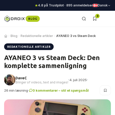
4.8 på Trustpilot · 895 anmeldelser
Dansk
0
BLOG
Blog
Redaktionelle artikler
AYANEO 3 vs Steam Deck
REDAKTIONELLE ARTIKLER
AYANEO 3 vs Steam Deck: Den
komplette sammenligning
DaveC
4. juli 2025
Bringer of videos, text and images!
26 min læsning
0 kommentarer – stil et spørgsmål