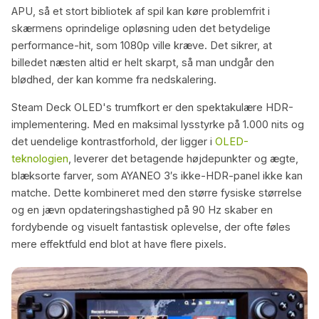
APU, så et stort bibliotek af spil kan køre problemfrit i
skærmens oprindelige opløsning uden det betydelige
performance-hit, som 1080p ville kræve. Det sikrer, at
billedet næsten altid er helt skarpt, så man undgår den
blødhed, der kan komme fra nedskalering.
Steam Deck OLED's trumfkort er den spektakulære HDR-
implementering. Med en maksimal lysstyrke på 1.000 nits og
det uendelige kontrastforhold, der ligger i
OLED-
teknologien
, leverer det betagende højdepunkter og ægte,
blæksorte farver, som AYANEO 3′s ikke-HDR-panel ikke kan
matche. Dette kombineret med den større fysiske størrelse
og en jævn opdateringshastighed på 90 Hz skaber en
fordybende og visuelt fantastisk oplevelse, der ofte føles
mere effektfuld end blot at have flere pixels.