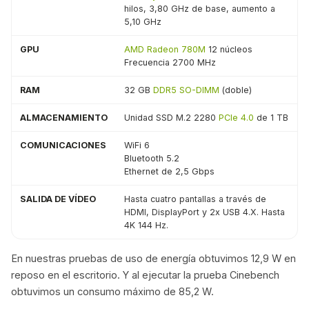
hilos, 3,80 GHz de base, aumento a
5,10 GHz
GPU
AMD Radeon 780M
12 núcleos
Frecuencia 2700 MHz
RAM
32 GB
DDR5 SO-DIMM
(doble)
ALMACENAMIENTO
Unidad SSD M.2 2280
PCIe 4.0
de 1 TB
COMUNICACIONES
WiFi 6
Bluetooth 5.2
Ethernet de 2,5 Gbps
SALIDA DE VÍDEO
Hasta cuatro pantallas a través de
HDMI, DisplayPort y 2x USB 4.X. Hasta
4K 144 Hz.
En nuestras pruebas de uso de energía obtuvimos 12,9 W en
reposo en el escritorio. Y al ejecutar la prueba Cinebench
obtuvimos un consumo máximo de 85,2 W.