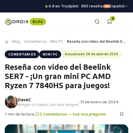
4.8 en Trustpilot · 895 reseñas
Español
0
BLOG
Blog
Comentarios
Mini PC
Reseña con vídeo del Beelink SER7 - ¡Un gran m…
Actualizado 29 de abril de 2024
COMENTARIOS
MINI PC
Reseña con vídeo del Beelink
SER7 - ¡Un gran mini PC AMD
Ryzen 7 7840HS para juegos!
DaveC
31 de enero de 2024
Bringer of videos, text and images!
7 min de lectura
2 comentarios — haz una pregunta