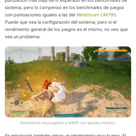
puntuación más baja de lo esperado en los benchmarks de
sistema, pero lo compensó en los benchmarks de juegos
con puntuaciones iguales a las del
Minisforum UM780
.
Puede que sea la configuración del sistema, pero si el
rendimiento general de los juegos es el mismo, no veo que
sea un problema.
Palworld es muy jugable a 1440P con ajustes medios.
En emulación también vimos un rendimiento muy bueno. El