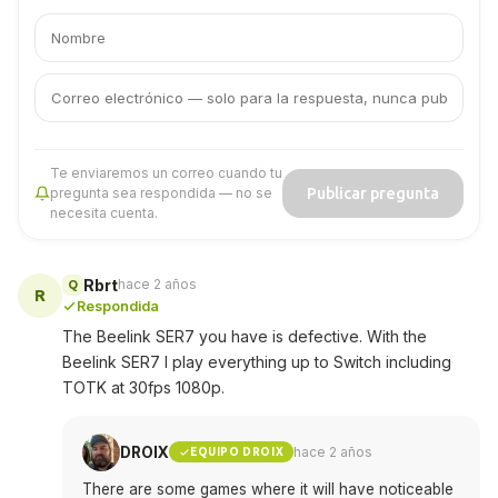
Tu
Tu
nombre
correo
electrónico
Te enviaremos un correo cuando tu
Publicar pregunta
pregunta sea respondida — no se
necesita cuenta.
Rbrt
hace 2 años
Q
R
Respondida
The Beelink SER7 you have is defective. With the
Beelink SER7 I play everything up to Switch including
TOTK at 30fps 1080p.
DROIX
hace 2 años
EQUIPO DROIX
There are some games where it will have noticeable