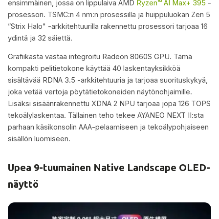
ensimmäinen, jossa on lippulaiva AMD
Ryzen™ AI Max+ 395
-
prosessori. TSMC:n 4 nm:n prosessilla ja huippuluokan Zen 5
”Strix Halo" -arkkitehtuurilla rakennettu prosessori tarjoaa 16
ydintä ja 32 säiettä.
Grafiikasta vastaa integroitu Radeon 8060S GPU. Tämä
kompakti pelitietokone käyttää 40 laskentayksikköä
sisältävää RDNA 3.5 -arkkitehtuuria ja tarjoaa suorituskykyä,
joka vetää vertoja pöytätietokoneiden näytönohjaimille.
Lisäksi sisäänrakennettu XDNA 2 NPU tarjoaa jopa 126 TOPS
tekoälylaskentaa. Tällainen teho tekee AYANEO NEXT II:sta
parhaan käsikonsolin AAA-pelaamiseen ja tekoälypohjaiseen
sisällön luomiseen.
Upea 9-tuumainen Native Landscape OLED-
näyttö