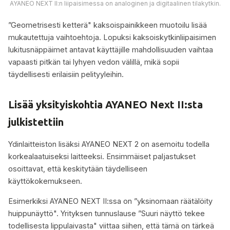
AYANEO NEXT II:n liipaisimessa on analoginen ja digitaalinen tilakytkin.
”Geometrisesti ketterä" kaksoispainikkeen muotoilu lisää
mukautettuja vaihtoehtoja. Lopuksi kaksoiskytkinliipaisimen
lukitusnäppäimet antavat käyttäjille mahdollisuuden vaihtaa
vapaasti pitkän tai lyhyen vedon välillä, mikä sopii
täydellisesti erilaisiin pelityyleihin.
Lisää yksityiskohtia AYANEO Next II:sta
julkistettiin
Ydinlaitteiston lisäksi AYANEO NEXT 2 on asemoitu todella
korkealaatuiseksi laitteeksi. Ensimmäiset paljastukset
osoittavat, että keskitytään täydelliseen
käyttökokemukseen.
Esimerkiksi AYANEO NEXT II:ssa on ”yksinomaan räätälöity
huippunäyttö". Yrityksen tunnuslause ”Suuri näyttö tekee
todellisesta lippulaivasta" viittaa siihen, että tämä on tärkeä