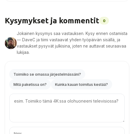
Kysymykset ja kommentit
0
Jokainen kysymys saa vastauksen. Kysy ennen ostamista
— DaveC ja tiimi vastaavat yhden työpäivän sisällä, ja
vastaukset pysyvät julkisina, joten ne auttavat seuraavaa
lukijaa.
Toimiiko se omassa järjestelmässäni?
Mitä paketissa on?
Kuinka kauan toimitus kestää?
Your
question
Nimesi
Sähköpostisi