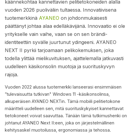
käännekohtaa kannettavien pelitietokoneiden alalla
vuoden 2026 puoliväliin tultaessa. Innovatiivisena
tuotemerkkinä
AYANEO
on johdonmukaisesti
päättänyt johtaa alaa edelläkävijänä. Innovaatio ei ole
yritykselle vain vaihe, vaan se on sen brändi-
identiteettiin syvälle juurtunut ydingeeni. AYANEO
NEXT II pyrkii tarjoamaan pelikokemuksen, joka
todella ylittää mielikuvituksen, ajattelemalla jatkuvasti
uudelleen käsikonsolin muotoja ja suorituskyvyn
rajoja.
Vuoden 2022 alussa tuotemerkki lanseerasi ensimmäisen
”tulevaisuutta tutkivan" Windows 11 -käsikonsolinsa,
alkuperäisen AYANEO NEXTin. Tämä mobiili pelitietokone
määritteli uudelleen sen, mitä suorituskykyiset kannettavat
tietokoneet voivat saavuttaa. Tänään tämä tutkimushenki on
johtanut AYANEO Next II:een, joka on järjestelmällinen
kehitysaskel muotoilussa, ergonomiassa ja tehossa.