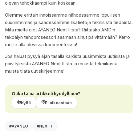
olevan tehokkaampi kuin koskaan.
Olemme erittäin innoissamme nähdessämme lopullisen
suunnitelman ja saadessamme lisätietoja teknisistä tiedoista.
Mitä mieltä olet AYANEO Next II:sta? Riittääkö AMD:n
tekoälyn tehoprosessori saamaan sinut päivittämään? Kerro
meille alla olevissa kommenteissa!
Jos haluat pysyä ajan tasalla kaikista uusimmista uutisista ja
päivityksistä AYANEO Next II:sta ja muusta tekniikasta,
muista tilata uutiskirjeemme!
Oliko tämä artikkeli hyödyllinen?
👍
👎
Kyllä
Ei oikeastaan
#AYANEO
#NEXT II