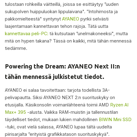
tulostaan rohkeilla väitteillä, joissa se esittäytyy ”uuden
sukupolven huippuluokan lippulaivana". ”Intohimosta ja
pakkomielteestä" syntynyt
AYANEO
pyrkii selvästi
laajentamaan kannettavan tehon rajoja. Tätä uutta
kannettavaa peli-PC:
tä kutsutaan ”unelmakoneeksi", mutta
mitä on hypen takana? Tässä on kaikki, mitä tähän mennessä
tiedämme.
Powering the Dream: AYANEO Next II:n
tähän mennessä julkistetut tiedot.
AYANEO ei salaa tavoitettaan: tarjota todellista 3A-
pelivapautta. Siksi AYANEO NEXT 2:n suorituskyky on
etusijalla. Käsikonsolin voimanlähteenä toimii AMD
Ryzen AI
Max+ 395
-alusta. Vaikka RAM-muistin ja tallennustilan
täydelliset tiedot, mukaan lukien mahdollinen
BIWIN Mini SSD
-tuki, ovat vielä salassa, AYANEO lupaa tältä uudelta
piirisarjalta ”erityistä grafiikkatason suorituskykyä".