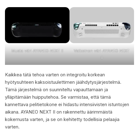
Musta väri AYANEO NEXT II
Valkoinen väri AYANEO NEXT
II
Kaikkea tätä tehoa varten on integroitu korkean
hyötysuhteen kaksoistuulettimen jäähdytysjärjestelmä.
Tämä järjestelmä on suunniteltu vapauttamaan ja
ylläpitämään huipputehoa. Se varmistaa, että tämä
kannettava pelitietokone ei hidastu intensiivisten istuntojen
aikana. AYANEO NEXT II on rakennettu äärimmäistä
kokemusta varten, ja se on kehitetty todellisia pelaajia
varten.