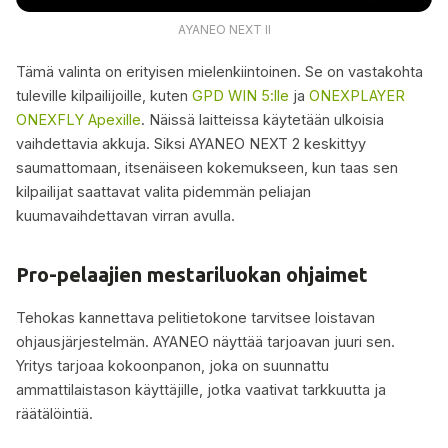
AYANEO NEXT II
Tämä valinta on erityisen mielenkiintoinen. Se on vastakohta
tuleville kilpailijoille, kuten
GPD WIN 5:lle
ja
ONEXPLAYER
ONEXFLY Apexille
. Näissä laitteissa käytetään ulkoisia
vaihdettavia akkuja. Siksi AYANEO NEXT 2 keskittyy
saumattomaan, itsenäiseen kokemukseen, kun taas sen
kilpailijat saattavat valita pidemmän peliajan
kuumavaihdettavan virran avulla.
Pro-pelaajien mestariluokan ohjaimet
Tehokas kannettava pelitietokone tarvitsee loistavan
ohjausjärjestelmän. AYANEO näyttää tarjoavan juuri sen.
Yritys tarjoaa kokoonpanon, joka on suunnattu
ammattilaistason käyttäjille, jotka vaativat tarkkuutta ja
räätälöintiä.