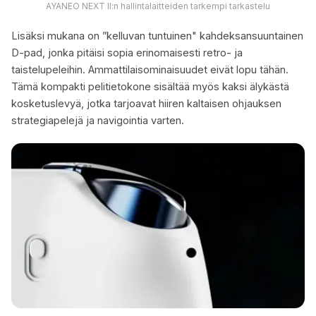
AYANEO NEXT II:n hallintalaitteiden tarkempi tarkastelu
Lisäksi mukana on ”kelluvan tuntuinen" kahdeksansuuntainen
D-pad, jonka pitäisi sopia erinomaisesti retro- ja
taistelupeleihin. Ammattilaisominaisuudet eivät lopu tähän.
Tämä kompakti pelitietokone sisältää myös kaksi älykästä
kosketuslevyä, jotka tarjoavat hiiren kaltaisen ohjauksen
strategiapelejä ja navigointia varten.