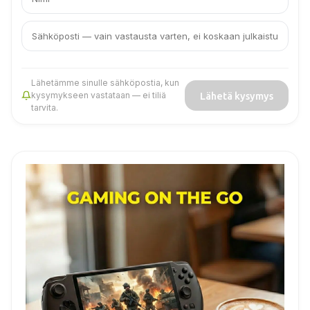
Lähetämme sinulle sähköpostia, kun
Lähetä kysymys
kysymykseen vastataan — ei tiliä
tarvita.