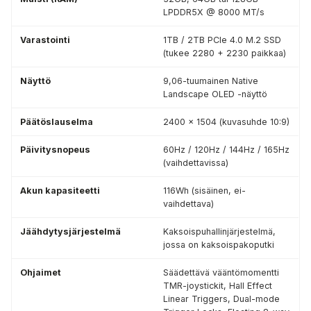
LPDDR5X @ 8000 MT/s
Varastointi
1TB / 2TB PCIe 4.0 M.2 SSD
(tukee 2280 + 2230 paikkaa)
Näyttö
9,06-tuumainen Native
Landscape OLED -näyttö
Päätöslauselma
2400 x 1504 (kuvasuhde 10:9)
Päivitysnopeus
60Hz / 120Hz / 144Hz / 165Hz
(vaihdettavissa)
Akun kapasiteetti
116Wh (sisäinen, ei-
vaihdettava)
Jäähdytysjärjestelmä
Kaksoispuhallinjärjestelmä,
jossa on kaksoispakoputki
Ohjaimet
Säädettävä vääntömomentti
TMR-joystickit, Hall Effect
Linear Triggers, Dual-mode