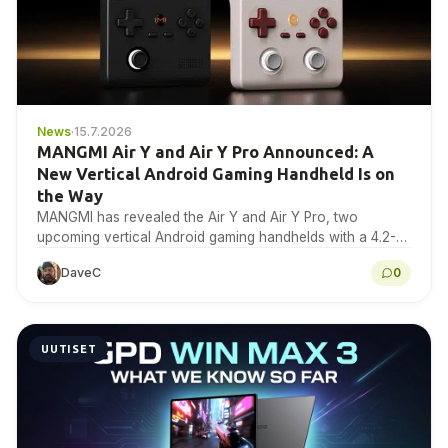
News
·
15.7.2026
MANGMI Air Y and Air Y Pro Announced: A
New Vertical Android Gaming Handheld Is on
the Way
MANGMI has revealed the Air Y and Air Y Pro, two
upcoming vertical Android gaming handhelds with a 4.2-
inch 4:3 IPS touchscreen. Here is...
DaveC
0
UUTISET