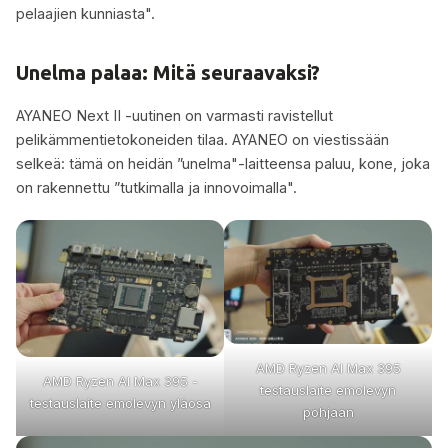
pelaajien kunniasta".
Unelma palaa: Mitä seuraavaksi?
AYANEO Next II -uutinen on varmasti ravistellut
pelikämmentietokoneiden tilaa. AYANEO on viestissään
selkeä: tämä on heidän ”unelma"-laitteensa paluu, kone, joka
on rakennettu ”tutkimalla ja innovoimalla".
AMD Ryzen Al Max 395
AMD Ryzen Al Max 395 -
testauslaite emolevyn
testauslaite emolevyn yläosa
pohjaan