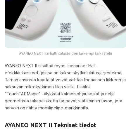
AYANEO NEXT II:n hallintalaitteiden tarkempi tarkastelu
AYANEO NEXT II sisältää myös lineaariset Hall-
efektilaukaisimet, joissa on kaksoiskytkinlukitusjärjestelmä.
Tämän ansiosta käyttäjät voivat vaihtaa lineaarisen liikkeen ja
naksuvan mikrokytkimen tilan välillä. Lisäksi
”TouchTAPMagic" -älykkäät kaksoisohjauspalat ja neljä
geometrista takapainiketta tarjoavat räätälöinnin tason, jota
harvoin on nähty mobiilipelipc-markkinoilla.
AYANEO NEXT II Tekniset tiedot