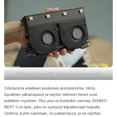
AMD Ryzen Al Max 395 -laitteen tuulettimien testaus
Odotamme edelleen keskeisiä yksityiskohtia. Hinta,
lopullinen julkaisupäivä ja näytön tekniset tiedot ovat
edelleen mysteeri. Yksi asia on kuitenkin varmaa: AYANEO
NEXT II on laite, joka on syntynyt kilpailemaan huipulla.
Unelma, kuten sanotaan, on palaamassa, ja se näyttää