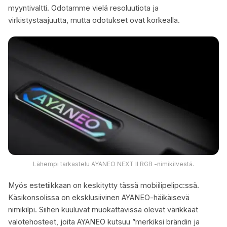
myyntivaltti. Odotamme vielä resoluutiota ja
virkistystaajuutta, mutta odotukset ovat korkealla.
Lähempi tarkastelu AYANEO NEXT II RGB -nimikilvestä.
Myös estetiikkaan on keskitytty tässä mobiilipelipc:ssä.
Käsikonsolissa on eksklusiivinen AYANEO-häikäisevä
nimikilpi. Siihen kuuluvat muokattavissa olevat värikkäät
valotehosteet, joita AYANEO kutsuu ”merkiksi brändin ja