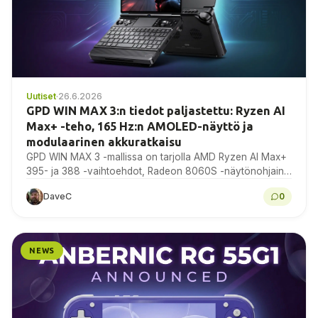
Uutiset
·
26.6.2026
GPD WIN MAX 3:n tiedot paljastettu: Ryzen AI
Max+ -teho, 165 Hz:n AMOLED-näyttö ja
modulaarinen akkuratkaisu
GPD WIN MAX 3 -mallissa on tarjolla AMD Ryzen AI Max+
395- ja 388 -vaihtoehdot, Radeon 8060S -näytönohjain,
9,06 tuuman 165 Hz:n AMOLED-näyttö, modulaarinen...
DaveC
0
NEWS