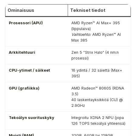
Ominaisuus
Tekniset tiedot
Prosessori (APU)
AMD Ryzen™ AI Max+ 395
(lippulaiva)
Vaihtoehto:
AMD Ryzen™ AI
Max 385
Arkkitehtuuri
Zen 5 ”Strix Halo" (4 nm:n
prosessi)
CPU-ytimet / säikeet
16 ydintä / 32 säiettä (Max+
395)
GPU (grafiikka)
AMD Radeon™ 8060S (RDNA
3.5)
40 laskentayksikköä (CU) @
2.9GHz
Tekoälyn suorituskyky
Integroitu XDNA 2 NPU (jopa
126 TOPS tekoälyä yhteensä)
Muisti (RAM)
32GB, 64GB tai 128GB