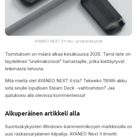
AYANEO NEXT II:n etu- ja takanäkymät
Toimituksen on määrä alkaa kesäkuussa 2026. Tämä laite on
täydellinen ”unelmakonsoli" harrastajille, jotka kieltäytyvät
tinkimästä tehosta.
Mitä mieltä olet AYANEO NEXT II:sta? Tekeekö 116Wh akku
siitä sinulle lopullisen Steam Deck -vaihtoehdon? Jaa
ajatuksesi alla olevissa kommenteissa!
Alkuperäinen artikkeli alla
Suorituskykyisten Windows-kämmenmikrojen markkinoilla on
uusi raskassarjalainen kilpailija. AYANEO Next II ilmoitti