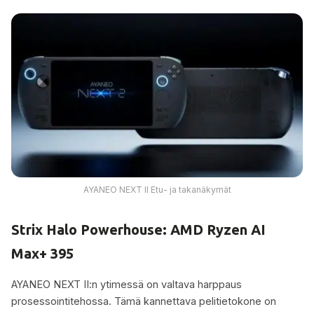
AYANEO NEXT II Etu- ja takanäkymät
Strix Halo Powerhouse: AMD Ryzen AI
Max+ 395
AYANEO NEXT II:n ytimessä on valtava harppaus
prosessointitehossa. Tämä kannettava pelitietokone on