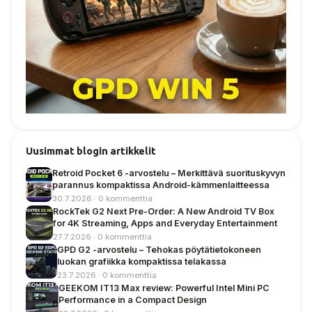
Uusimmat blogin artikkelit
Retroid Pocket 6 -arvostelu – Merkittävä suorituskyvyn
parannus kompaktissa Android-kämmenlaitteessa
30.7.2026 · 0 kommenttia
RockTek G2 Next Pre-Order: A New Android TV Box
for 4K Streaming, Apps and Everyday Entertainment
27.7.2026 · 0 kommenttia
GPD G2 -arvostelu – Tehokas pöytätietokoneen
luokan grafiikka kompaktissa telakassa
23.7.2026 · 0 kommenttia
GEEKOM IT13 Max review: Powerful Intel Mini PC
Performance in a Compact Design