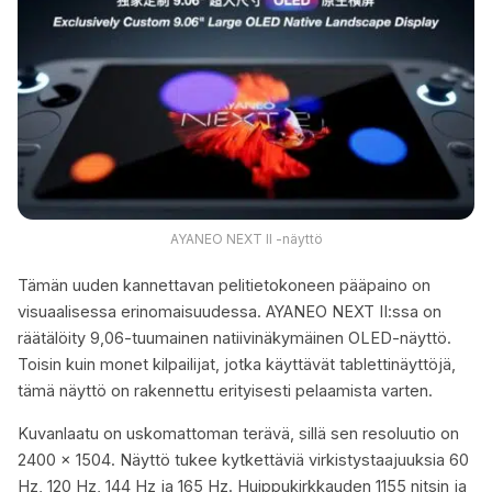
AYANEO NEXT II -näyttö
Tämän uuden kannettavan pelitietokoneen pääpaino on
visuaalisessa erinomaisuudessa. AYANEO NEXT II:ssa on
räätälöity 9,06-tuumainen natiivinäkymäinen OLED-näyttö.
Toisin kuin monet kilpailijat, jotka käyttävät tablettinäyttöjä,
tämä näyttö on rakennettu erityisesti pelaamista varten.
Kuvanlaatu on uskomattoman terävä, sillä sen resoluutio on
2400 x 1504. Näyttö tukee kytkettäviä virkistystaajuuksia 60
Hz, 120 Hz, 144 Hz ja 165 Hz. Huippukirkkauden 1155 nitsin ja