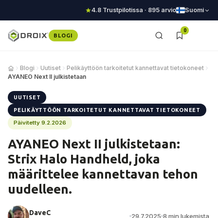
4.8 Trustpilotissa · 895 arvio
Suomi
0
BLOGI
Blogi
Uutiset
Pelikäyttöön tarkoitetut kannettavat tietokoneet
AYANEO Next II julkistetaan
UUTISET
PELIKÄYTTÖÖN TARKOITETUT KANNETTAVAT TIETOKONEET
Päivitetty 9.2.2026
AYANEO Next II julkistetaan:
Strix Halo Handheld, joka
määrittelee kannettavan tehon
uudelleen.
DaveC
29.7.2025
8 min lukemista