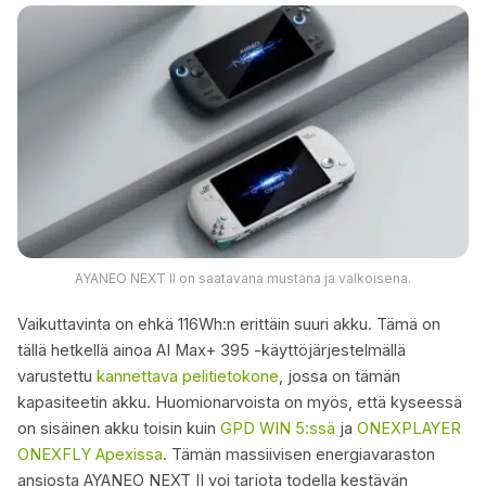
AYANEO NEXT II on saatavana mustana ja valkoisena.
Vaikuttavinta on ehkä 116Wh:n erittäin suuri akku. Tämä on
tällä hetkellä ainoa AI Max+ 395 -käyttöjärjestelmällä
varustettu
kannettava pelitietokone
, jossa on tämän
kapasiteetin akku. Huomionarvoista on myös, että kyseessä
on sisäinen akku toisin kuin
GPD WIN 5:ssä
ja
ONEXPLAYER
ONEXFLY Apexissa
. Tämän massiivisen energiavaraston
ansiosta AYANEO NEXT II voi tarjota todella kestävän