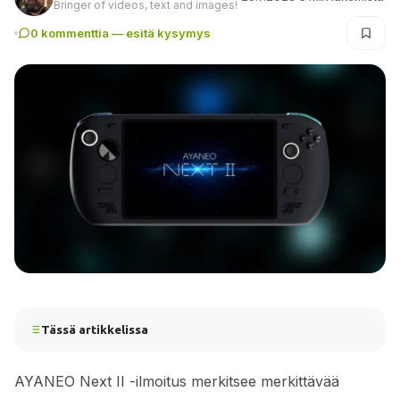
Bringer of videos, text and images!
0 kommenttia — esitä kysymys
Tässä artikkelissa
AYANEO Next II -ilmoitus merkitsee merkittävää