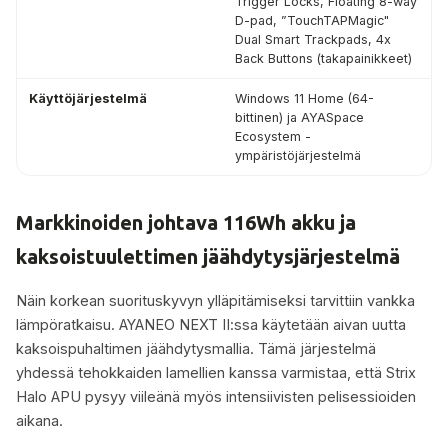
Trigger Locks, Floating 8-way
D-pad, ”TouchTAPMagic"
Dual Smart Trackpads, 4x
Back Buttons (takapainikkeet)
Käyttöjärjestelmä
Windows 11 Home (64-
bittinen) ja AYASpace
Ecosystem -
ympäristöjärjestelmä
Markkinoiden johtava 116Wh akku ja
kaksoistuulettimen jäähdytysjärjestelmä
Näin korkean suorituskyvyn ylläpitämiseksi tarvittiin vankka
lämpöratkaisu. AYANEO NEXT II:ssa käytetään aivan uutta
kaksoispuhaltimen jäähdytysmallia. Tämä järjestelmä
yhdessä tehokkaiden lamellien kanssa varmistaa, että Strix
Halo APU pysyy viileänä myös intensiivisten pelisessioiden
aikana.