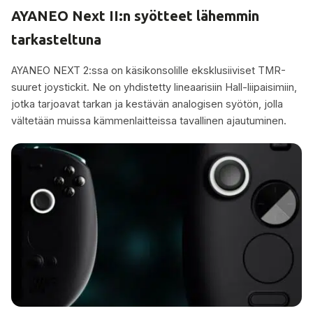
AYANEO Next II:n syötteet lähemmin
tarkasteltuna
AYANEO NEXT 2:ssa on käsikonsolille eksklusiiviset TMR-
suuret joystickit. Ne on yhdistetty lineaarisiin Hall-liipaisimiin,
jotka tarjoavat tarkan ja kestävän analogisen syötön, jolla
vältetään muissa kämmenlaitteissa tavallinen ajautuminen.