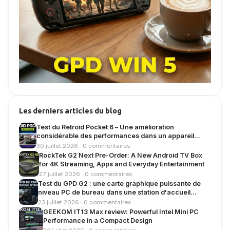
Les derniers articles du blog
Test du Retroid Pocket 6 – Une amélioration
considérable des performances dans un appareil
portable Android compact
30 juillet 2026 · 0 commentaires
RockTek G2 Next Pre-Order: A New Android TV Box
for 4K Streaming, Apps and Everyday Entertainment
27 juillet 2026 · 0 commentaires
Test du GPD G2 : une carte graphique puissante de
niveau PC de bureau dans une station d'accueil
compacte
23 juillet 2026 · 0 commentaires
GEEKOM IT13 Max review: Powerful Intel Mini PC
Performance in a Compact Design