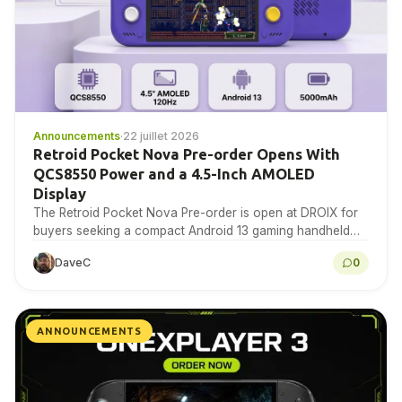
Announcements
·
22 juillet 2026
Retroid Pocket Nova Pre-order Opens With
QCS8550 Power and a 4.5-Inch AMOLED
Display
The Retroid Pocket Nova Pre-order is open at DROIX for
buyers seeking a compact Android 13 gaming handheld
with a 4.5-inch 1280×960 AMOLED display,...
DaveC
0
ANNOUNCEMENTS