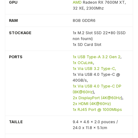
GPU
AMD
Radeon RX 7600M XT,
32 XE, 2300Mhz
RAM
8GB GDDR6
STOCKAGE
1x M.2 Slot SSD 22*80 (SSD
non fourni)
1x SD Card Slot
PORTS
1x USB Type-A 3.2 Gen 2
,
1x OCuLink
,
1x Via USB 3.2 Type-C,
1x Via USB 4.0 Type-C @
40GB/s,
1x Via USB 4.0 Type-C DP
(8K@60Hz
),
2x DisplayPort (4K@60Hz
),
2x HDMI (4K@60Hz)
1x RJ45 Port @ 1000Mbps
TAILLE
9.4 x 4.6 x 2.0 pouces /
24.0 x 11.8 x 5.1cm