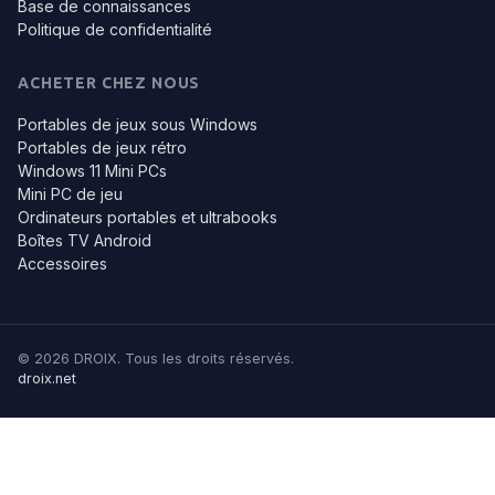
Base de connaissances
Politique de confidentialité
ACHETER CHEZ NOUS
Portables de jeux sous Windows
Portables de jeux rétro
Windows 11 Mini PCs
Mini PC de jeu
Ordinateurs portables et ultrabooks
Boîtes TV Android
Accessoires
© 2026 DROIX. Tous les droits réservés.
droix.net
Nous utilisons certains de ces cookies pour offrir une meilleure
expérience à nos lecteurs. Pour en savoir plus, consultez le site :
Politique en matière de cookies