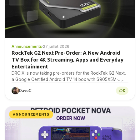
Announcements
·
27 juillet 2026
RockTek G2 Next Pre-Order: A New Android
TV Box for 4K Streaming, Apps and Everyday
Entertainment
DROIX is now taking pre-orders for the RockTek G2 Next,
a Google Certified Android TV 14 box with S905X5M-J,
4GB RAM, 64GB storage, Wi-Fi...
DaveC
0
ANNOUNCEMENTS