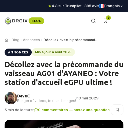
4.8 sur Trustpilot · 895 avis
Français
0
BLOG
Blog
Annonces
Décollez avec la précommande du vaisseau AG01…
Mis à jour 4 août 2025
ANNONCES
Décollez avec la précommande du
vaisseau AG01 d'AYANEO : Votre
station d'accueil eGPU ultime !
DaveC
13 mai 2025
Bringer of videos, text and images!
5 min de lecture
0 commentaires — posez une question