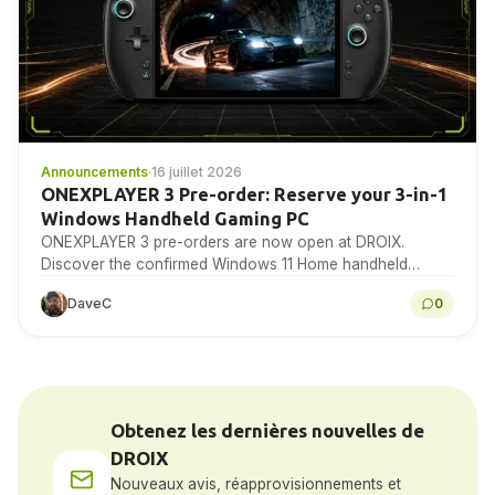
Announcements
·
16 juillet 2026
ONEXPLAYER 3 Pre-order: Reserve your 3-in-1
Windows Handheld Gaming PC
ONEXPLAYER 3 pre-orders are now open at DROIX.
Discover the confirmed Windows 11 Home handheld
specifications, detachable-control design, 8.8-inch 144Hz
DaveC
0
AMOLED display, Intel Arc...
Obtenez les dernières nouvelles de
DROIX
Nouveaux avis, réapprovisionnements et