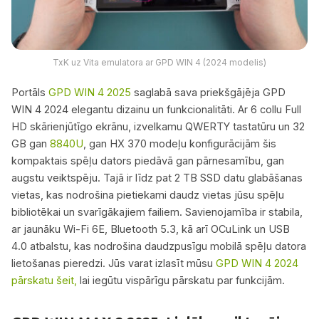
TxK uz Vita emulatora ar GPD WIN 4 (2024 modelis)
Portāls
GPD WIN 4 2025
saglabā sava priekšgājēja GPD
WIN 4 2024 elegantu dizainu un funkcionalitāti. Ar 6 collu Full
HD skārienjūtīgo ekrānu, izvelkamu QWERTY tastatūru un 32
GB gan
8840U
, gan HX 370 modeļu konfigurācijām šis
kompaktais spēļu dators piedāvā gan pārnesamību, gan
augstu veiktspēju. Tajā ir līdz pat 2 TB SSD datu glabāšanas
vietas, kas nodrošina pietiekami daudz vietas jūsu spēļu
bibliotēkai un svarīgākajiem failiem. Savienojamība ir stabila,
ar jaunāku Wi-Fi 6E, Bluetooth 5.3, kā arī OCuLink un USB
4.0 atbalstu, kas nodrošina daudzpusīgu mobilā spēļu datora
lietošanas pieredzi. Jūs varat izlasīt mūsu
GPD WIN 4 2024
pārskatu šeit,
lai iegūtu vispārīgu pārskatu par funkcijām.