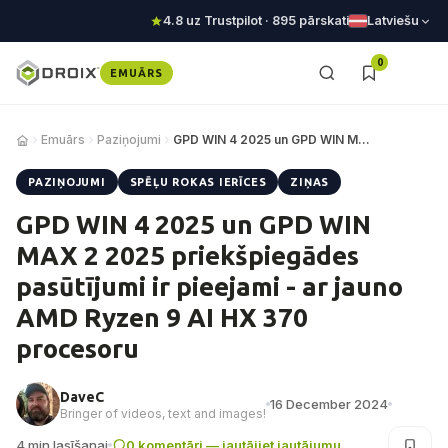
4.8 uz Trustpilot · 895 pārskati
Latviešu
0
EMUĀRS
Emuārs
Paziņojumi
GPD WIN 4 2025 un GPD WIN MAX 2 2025 priekšpie…
PAZIŅOJUMI
SPĒĻU ROKAS IERĪCES
ZIŅAS
GPD WIN 4 2025 un GPD WIN
MAX 2 2025 priekšpiegādes
pasūtījumi ir pieejami - ar jauno
AMD Ryzen 9 AI HX 370
procesoru
DaveC
16 December 2024
Bringer of videos, text and images!
4 min lasīšanai
0 komentāri — jautājiet jautājumu