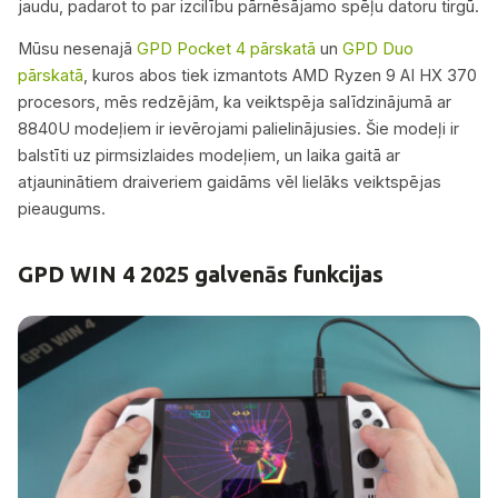
jaudu, padarot to par izcilību pārnēsājamo spēļu datoru tirgū.
Mūsu nesenajā
GPD Pocket 4 pārskatā
un
GPD Duo
pārskatā
, kuros abos tiek izmantots AMD Ryzen 9 AI HX 370
procesors, mēs redzējām, ka veiktspēja salīdzinājumā ar
8840U modeļiem ir ievērojami palielinājusies. Šie modeļi ir
balstīti uz pirmsizlaides modeļiem, un laika gaitā ar
atjauninātiem draiveriem gaidāms vēl lielāks veiktspējas
pieaugums.
GPD WIN 4 2025 galvenās funkcijas