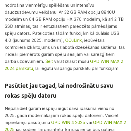
nodrošina vienmērīgu spēlēšanu un intensīvu
daudzuzdevumu veikšanu. Ar 32 GB RAM opciju 8840U
modelim un 64 GB RAM opciju HX 370 modelim, kā arī 2 TB
SSD atmiņas, tas ir entuziastiem paredzēts pārnēsājams
spēļu dators. Pateicoties tādām funkcijām kā duālais USB
4.0 (jaunums 2025. modelim),
OCuLink
, iebūvētais
kontroliera izkārtojums un uzlabotā dzesēšanas sistēma, tas
ir ideāli piemērots garām spēļu sesijām vai sarežģītiem
darba uzdevumiem.
Šeit
varat izlasīt mūsu
GPD WIN MAX 2
2024 pārskatu,
lai iegūtu vispārīgu pārskatu par funkcijām.
Pasūtiet jau tagad, lai nodrošinātu savu
rokas spēļu datoru
Nepalaidiet garām iespēju iegūt savā īpašumā vienu no
2025. gada modernākajiem rokas spēļu datoriem. Veiciet
iepriekšēju pasūtījumu
GPD WIN 4 2025
vai
GPD WIN MAX 2
2025
jau šodien, lai garantētu, ka jūsu ierīce būs gatava