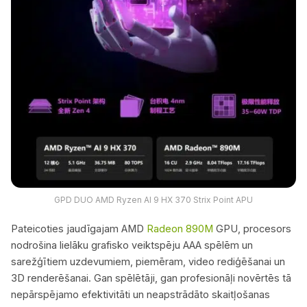
GPD DUO AMD Ryzen AI 9 HX 370 Strix Point APU
Pateicoties jaudīgajam AMD
Radeon 890M
GPU, procesors
nodrošina lielāku grafisko veiktspēju AAA spēlēm un
sarežģītiem uzdevumiem, piemēram, video rediģēšanai un
3D renderēšanai. Gan spēlētāji, gan profesionāļi novērtēs tā
nepārspējamo efektivitāti un neapstrādāto skaitļošanas