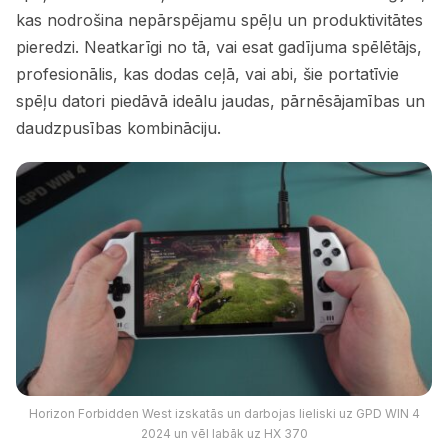
kas nodrošina nepārspējamu spēļu un produktivitātes
pieredzi. Neatkarīgi no tā, vai esat gadījuma spēlētājs,
profesionālis, kas dodas ceļā, vai abi, šie portatīvie
spēļu datori piedāvā ideālu jaudas, pārnēsājamības un
daudzpusības kombināciju.
Horizon Forbidden West izskatās un darbojas lieliski uz GPD WIN 4
2024 un vēl labāk uz HX 370