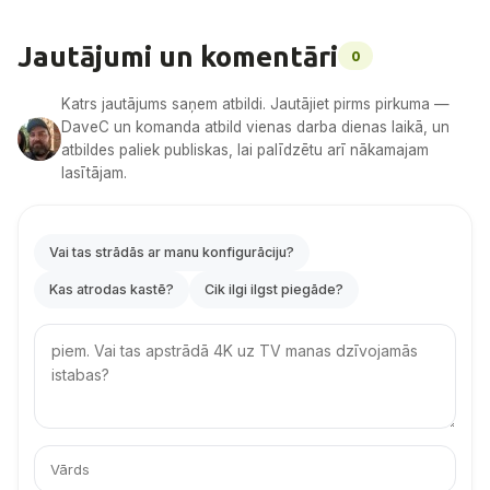
Jautājumi un komentāri
0
Katrs jautājums saņem atbildi. Jautājiet pirms pirkuma —
DaveC un komanda atbild vienas darba dienas laikā, un
atbildes paliek publiskas, lai palīdzētu arī nākamajam
lasītājam.
Vai tas strādās ar manu konfigurāciju?
Kas atrodas kastē?
Cik ilgi ilgst piegāde?
Your
question
Jūsu
Jūsu
vārds
e-