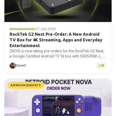
Announcements
·
27 July 2026
RockTek G2 Next Pre-Order: A New Android
TV Box for 4K Streaming, Apps and Everyday
Entertainment
DROIX is now taking pre-orders for the RockTek G2 Next,
a Google Certified Android TV 14 box with S905X5M-J,
4GB RAM, 64GB storage, Wi-Fi...
DaveC
0
ANNOUNCEMENTS