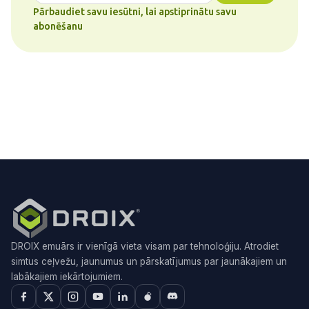
Pārbaudiet savu iesūtni, lai apstiprinātu savu
abonēšanu
DROIX emuārs ir vienīgā vieta visam par tehnoloģiju. Atrodiet
simtus ceļvežu, jaunumus un pārskatījumus par jaunākajiem un
labākajiem iekārtojumiem.