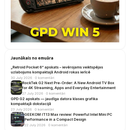
Jaunākais no emuāra
„Retroid Pocket 6“ apskats – ievērojams veiktspējas
uzlabojums kompaktajā Android rokas ierīcē
30 July 2026 · 0 komentāri
RockTek G2 Next Pre-Order: A New Android TV Box
for 4K Streaming, Apps and Everyday Entertainment
27 July 2026 · 0 komentāri
GPD G2 apskats — jaudīga datora klases grafika
kompaktajā dokstacijā
23 July 2026 · 0 komentāri
GEEKOM IT13 Max review: Powerful Intel Mini PC
Performance in a Compact Design
22 July 2026 · 0 komentāri