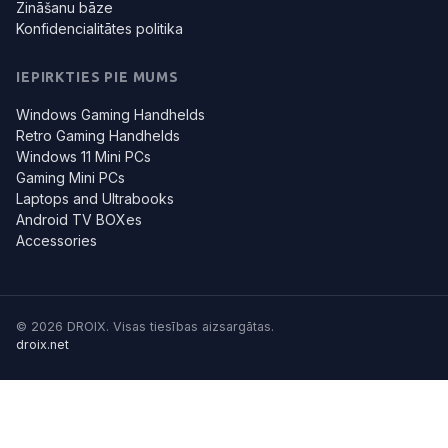
Zināšanu bāze
Konfidencialitātes politika
IEPIRKTIES PIE MUMS
Windows Gaming Handhelds
Retro Gaming Handhelds
Windows 11 Mini PCs
Gaming Mini PCs
Laptops and Ultrabooks
Android TV BOXes
Accessories
© 2026 DROIX. Visas tiesības aizsargātas.
droix.net
Mēs izmantojam dažus no šiem sīkfailiem, lai palīdzētu nodrošināt
mūsu lasītājiem labāku pieredzi. Uzziniet vairāk:
Sīkfailu politika