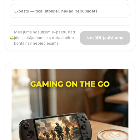
pasts
Mēs jums nosūtīsim e-pastu, kad
Nosūtīt jautājumu
jūsu jautājumam tiks dota atbilde —
konta nav nepieciešams.