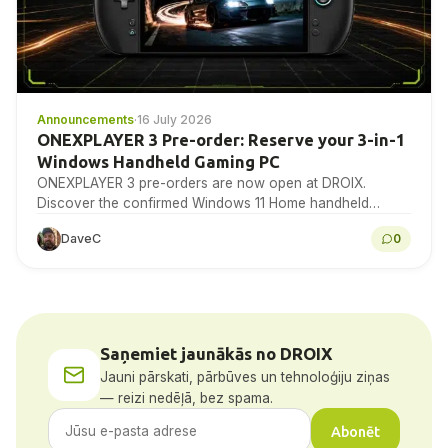
Announcements
·
16 July 2026
ONEXPLAYER 3 Pre-order: Reserve your 3-in-1
Windows Handheld Gaming PC
ONEXPLAYER 3 pre-orders are now open at DROIX.
Discover the confirmed Windows 11 Home handheld
specifications, detachable-control design, 8.8-inch 144Hz
DaveC
0
AMOLED display, Intel Arc...
Saņemiet jaunākās no DROIX
Jauni pārskati, pārbūves un tehnoloģiju ziņas
— reizi nedēļā, bez spama.
Abonēt