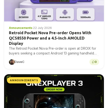
Announcements
·
22 July 2026
Retroid Pocket Nova Pre-order Opens With
QCS8550 Power and a 4.5-Inch AMOLED
Display
The Retroid Pocket Nova Pre-order is open at DROIX for
buyers seeking a compact Android 13 gaming handheld
with a 4.5-inch 1280×960 AMOLED display,...
DaveC
0
ANNOUNCEMENTS