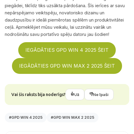
piegādei, tiklīdz tiks uzsākta pārdošana. Šīs ierīces ar savu
nepārspējamo veiktspēju, novatorisko dizainu un
daudzpusību ir ideāli piemērotas spēlēm un produktivitātei
ceļā. Apmeklējiet mūsu veikalu, lai uzzinātu vairāk un
nodrošinātu savu portatīvo spēļu datoru jau šodien!
IEGĀDĀTIES GPD WIN 4 2025 ŠEIT
IEGĀDĀTIES GPD WIN MAX 2 2025 ŠEIT
👍
👎
Vai šis raksts bija noderīgs?
Jā
Ne īpaši
#GPD WIN 4 2025
#GPD WIN MAX 2 2025