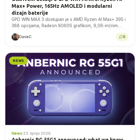
Max+ Power, 165Hz AMOLED i modularni
dizajn baterije
GPD WIN MAX 3 dostupan je s AMD Ryzen AI Max+ 395 i
388 opcijama, Radeon 8060S grafikom, 9,06-inčnim
165Hz AMOLED zaslonom, modularnom baterijom…
DaveC
0
NEWS
News
·
23. lipnja 2026.
Anbernic RG 55G1 announced: what we know