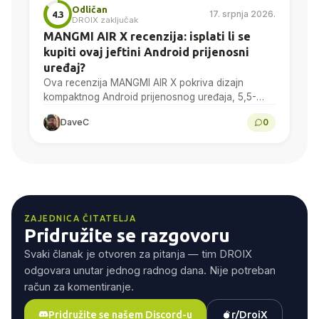
Odličan
17. srpnja 2026.
4.3
DROIX zaključak
MANGMI AIR X recenzija: isplati li se
kupiti ovaj jeftini Android prijenosni
uređaj?
Ova recenzija MANGMI AIR X pokriva dizajn
kompaktnog Android prijenosnog uređaja, 5,5-
inčni 1080p zaslon, performanse Snapdragon
DaveC
0
662, Android gaming, emulaciju, trajanje baterije i
konačnu…
ZAJEDNICA ČITATELJA
Pridružite se razgovoru
Svaki članak je otvoren za pitanja — tim DROIX
odgovara unutar jednog radnog dana. Nije potreban
račun za komentiranje.
Pridružite se našem Discord-u
r/DroiX