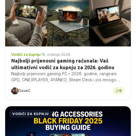
Vodiči za kupnju
·
19. svibnja 2026.
Najbolji prijenosni gaming računala: Vaš
ultimativni vodič za kupnju za 2026. godinu
Najbolji prijenosni gaming PC-i 2026. godine, rangirani.
GPD, ONEXPLAYER, AYANEO, Steam Deck i još mnogo
toga, s benchmarkovima, specifikacijama i stručnim
DaveC
0
savjetima za kupnju.
VODIČI ZA KUPNJU