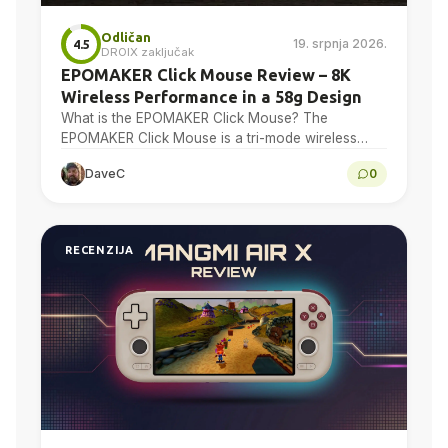
Odličan
19. srpnja 2026.
4.5
DROIX zaključak
EPOMAKER Click Mouse Review – 8K
Wireless Performance in a 58g Design
What is the EPOMAKER Click Mouse? The
EPOMAKER Click Mouse is a tri-mode wireless
gaming mouse with a PAW3950 optical sensor, a
DaveC
0
58g chassis,…
RECENZIJA