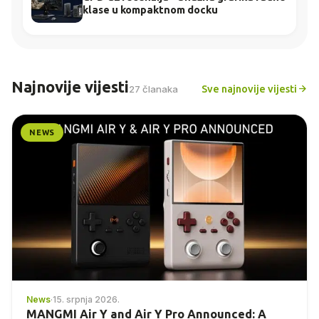
klase u kompaktnom docku
Najnovije vijesti
Sve najnovije vijesti
27 članaka
NEWS
News
·
15. srpnja 2026.
MANGMI Air Y and Air Y Pro Announced: A