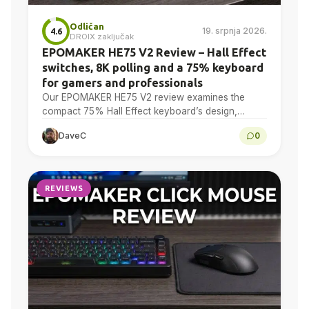
Odličan
19. srpnja 2026.
4.6
DROIX zaključak
EPOMAKER HE75 V2 Review – Hall Effect
switches, 8K polling and a 75% keyboard
for gamers and professionals
Our EPOMAKER HE75 V2 review examines the
compact 75% Hall Effect keyboard’s design,
adjustable actuation, sound treatment, 8K polling,
DaveC
0
software, battery and multi-device connectivity.
REVIEWS