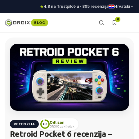
4.8 na Trustpilot-u · 895 recenzija
Hrvatski
0
BLOG
Odličan
RECENZIJA
4.6
DROIX zaključak
Retroid Pocket 6 recenzija –