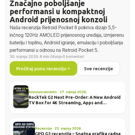
Značajno poboljšanje
performansi u kompaktnoj
Android prijenosnoj konzoli
Naša recenzija Retroid Pocket 6 pokriva dizajn 5,5-
inčnog 120Hz AMOLED prijenosnog uređaja, izmjerenu
bateriju i toplinu, Android igranje, emulaciju i poboljšanja
performansi u odnosu na Retroid Pocket 5.
30. srpnja 2026.
·
8 min čitanja
·
0 komentari
Pročitaj punu recenziju
Sve recenzije
Announcements · 27. srpnja 2026.
RockTek G2 Next Pre-Order: A New Android
TV Box for 4K Streaming, Apps and
Everyday Entertainment
Recenzija · 23. srpnja 2026.
GPD G2 recenzija – Snažna grafika radne