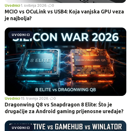
Uvodnici
·
1. svibnja 2026.
·
0
MCIO vs OCuLink vs USB4: Koja vanjska GPU veza
je najbolja?
UVODNICI
Uvodnici
·
15. travnja 2026.
·
0
Dragonwing Q8 vs Snapdragon 8 Elite: Što je
drugačije za Android gaming prijenosne uređaje?
UVODNICI