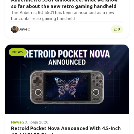
so far about the new retro gaming handheld
The Anbernic RG 55G1 has been announced as a new
horizontal retro gaming handheld
DaveC
0
NEWS
News
·
23. lipnja 2026.
Retroid Pocket Nova Announced With 4.5-Inch