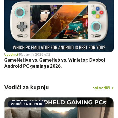
Uvodnici
·
10. travnja 2026.
·
2
GameNative vs. GameHub vs. Winlator: Dvoboj
Android PC gaminga 2026.
Vodiči za kupnju
Svi vodiči
VODIČI ZA KUPNJU