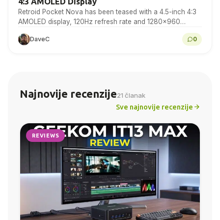
4:3 AMOLED Display
Retroid Pocket Nova has been teased with a 4.5-inch 4:3
AMOLED display, 120Hz refresh rate and 1280×960
resolution for retro gaming handheld fans to…
DaveC
0
Najnovije recenzije
21 članak
Sve najnovije recenzije
REVIEWS