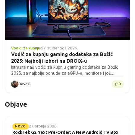
Vodiči za kupnju
·
27. studenoga 2025.
Vodič za kupnju gaming dodataka za Božić
2025: Najbolji izbori na DROIX-u
Istražite naš vodič za kupnju gaming dodataka za Božić
2025. za najbolje ponude za eGPU-e, monitore i još
mnogo toga na DROIX-u već danas!
DaveC
0
Objave
27. srpnja 2026.
NOVO
RockTek G2 Next Pre-Order: A New Android TV Box