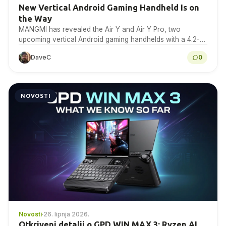
New Vertical Android Gaming Handheld Is on
the Way
MANGMI has revealed the Air Y and Air Y Pro, two
upcoming vertical Android gaming handhelds with a 4.2-
inch 4:3 IPS touchscreen. Here is…
DaveC
0
NOVOSTI
Novosti
·
26. lipnja 2026.
Otkriveni detalji o GPD WIN MAX 3: Ryzen AI