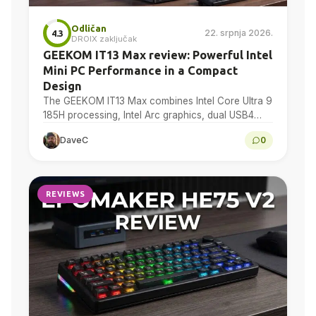
Odličan
22. srpnja 2026.
4.3
DROIX zaključak
GEEKOM IT13 Max review: Powerful Intel
Mini PC Performance in a Compact
Design
The GEEKOM IT13 Max combines Intel Core Ultra 9
185H processing, Intel Arc graphics, dual USB4
and dual 2.5GbE in a compact Windows 11…
DaveC
0
REVIEWS