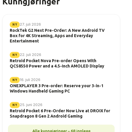
Kunngjøringer
27. juli 2026
NY
RockTek G2 Next Pre-Order: A New Android TV
Box for 4K Streaming, Apps and Everyday
Entertainment
22. juli 2026
NY
Retroid Pocket Nova Pre-order Opens With
QCS8550 Power and a 4.5-Inch AMOLED Display
16. juli 2026
NY
ONEXPLAYER 3 Pre-order: Reserve your 3-in-1
Windows Handheld Gaming PC
25. juni 2026
NY
Retroid Pocket 6 Pre-Order Now Live at DROIX for
Snapdragon 8 Gen 2 Android Gaming
Alle kunngjøringer – 68 innlegg