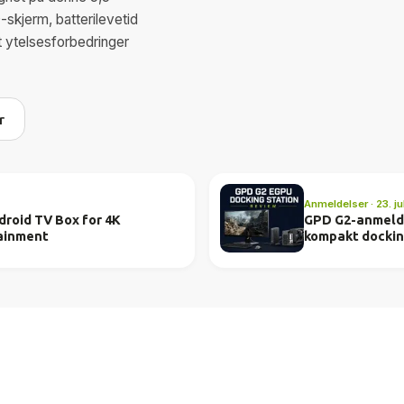
jerm, batterilevetid
t ytelsesforbedringer
r
Anmeldelser · 23. ju
roid TV Box for 4K
GPD G2-anmeldel
ainment
kompakt dockin