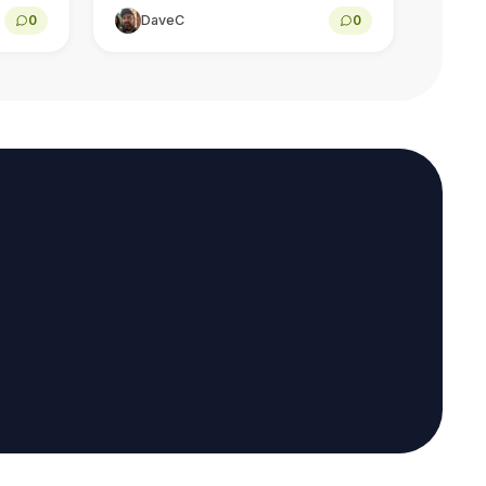
l
kompakte Android-håndholdte
0
DaveC
0
enheten, 5,5-tommers 1080p-
skjermen, ytelsen til Snapdragon
662, Android-spill, emulering,
batterilevetid...