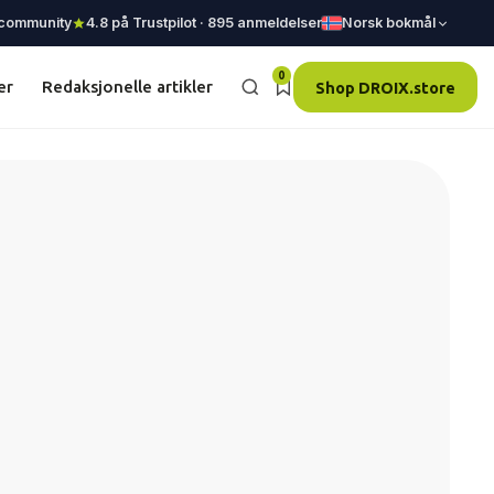
 community
4.8 på Trustpilot · 895 anmeldelser
Norsk bokmål
0
er
Redaksjonelle artikler
Shop DROIX.store