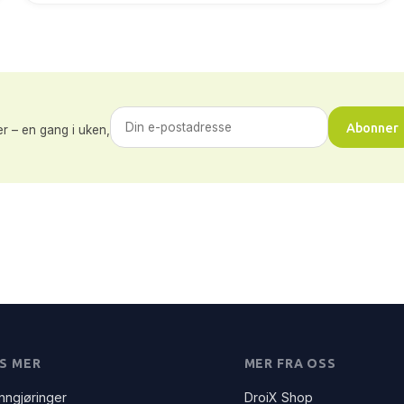
Abonner
r – en gang i uken,
S MER
MER FRA OSS
nngjøringer
DroiX Shop