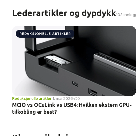
Lederartikler og dypdykk
103 innleg
REDAKSJONELLE ARTIKLER
Redaksjonelle artikler
·
1. mai 2026
·
0
MCIO vs OCuLink vs USB4: Hvilken ekstern GPU-
tilkobling er best?