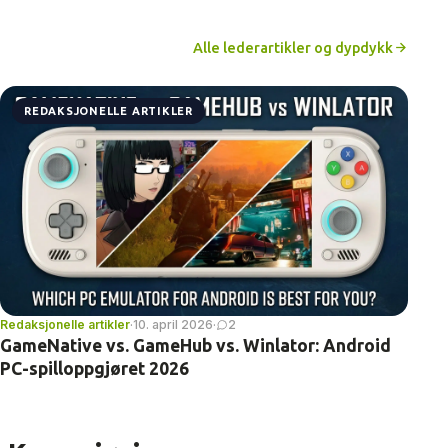
Alle lederartikler og dypdykk
REDAKSJONELLE ARTIKLER
Redaksjonelle artikler
·
10. april 2026
·
2
GameNative vs. GameHub vs. Winlator: Android
PC-spilloppgjøret 2026