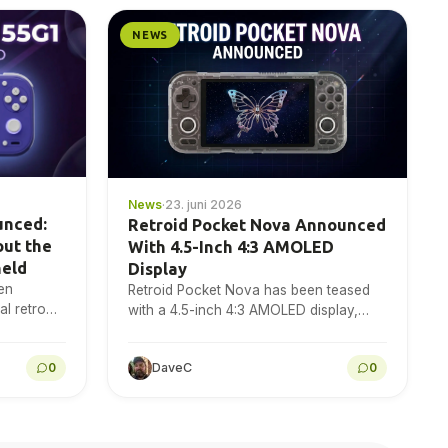
NEWS
News
·
23. juni 2026
unced:
Retroid Pocket Nova Announced
out the
With 4.5-Inch 4:3 AMOLED
held
Display
en
Retroid Pocket Nova has been teased
l retro
with a 4.5-inch 4:3 AMOLED display,
120Hz refresh rate and 1280×960
resolution for retro gaming handheld
0
DaveC
0
fans to...