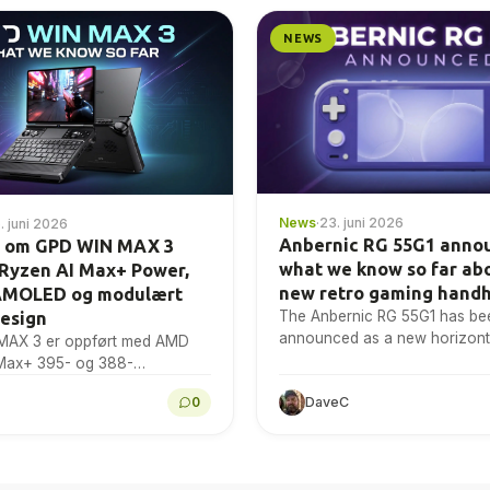
NEWS
News
·
23. juni 2026
. juni 2026
Anbernic RG 55G1 anno
r om GPD WIN MAX 3
what we know so far ab
 Ryzen AI Max+ Power,
new retro gaming hand
AMOLED og modulært
The Anbernic RG 55G1 has be
design
announced as a new horizonta
MAX 3 er oppført med AMD
gaming handheld
Max+ 395- og 388-
er, Radeon 8060S-grafikk, en
0
DaveC
mers 165 Hz AMOLED-skjerm,
atteri og...