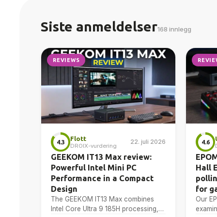
Siste anmeldelser
168 innlegg
REVIEWS
REVIE
Flott
22. juli 2026
4.3
4.6
DROIX-vurdering
GEEKOM IT13 Max review:
EPOM
Powerful Intel Mini PC
Hall 
Performance in a Compact
polli
Design
for g
The GEEKOM IT13 Max combines
Our E
Intel Core Ultra 9 185H processing,
examin