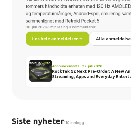
tommers håndholdte enheten med 120 Hz AMOLED-sk
og temperaturmålinger, Android-spill, emulering sam
sammenlignet med Retroid Pocket 5.
30. juli 2026
·
1 min lesing
·
0 kommentarer
Les hele anmeldelsen
Alle anmeldelse
Announcements · 27. juli 2026
RockTek G2 Next Pre-Order: A New And
Streaming, Apps and Everyday Entert
Siste nyheter
110 innlegg