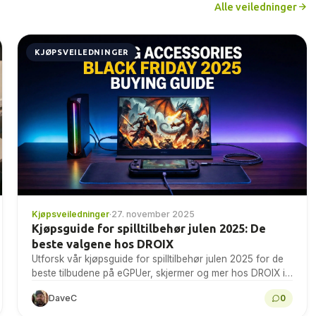
Alle veiledninger
KJØPSVEILEDNINGER
Kjøpsveiledninger
·
27. november 2025
Kjøpsguide for spilltilbehør julen 2025: De
beste valgene hos DROIX
Utforsk vår kjøpsguide for spilltilbehør julen 2025 for de
beste tilbudene på eGPUer, skjermer og mer hos DROIX i
dag!
DaveC
0