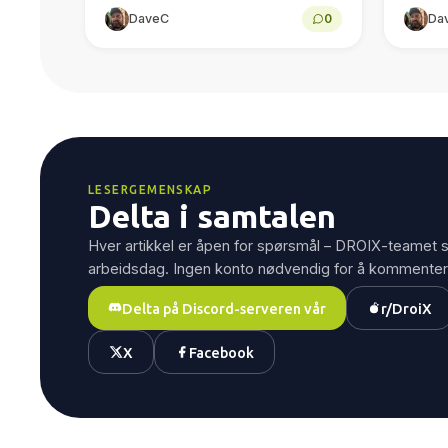
Intel Arc graphics, dual USB4 and
Effect
DaveC
0
Da
dual 2.5GbE in a compact Windows
actuat
11...
polling
device
LESERGEMENSKAP
Delta i samtalen
Hver artikkel er åpen for spørsmål – DROIX-teamet s
arbeidsdag. Ingen konto nødvendig for å kommenter
Delta på Discord-serveren vår
r/DroiX
X
Facebook