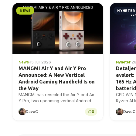
NEWS
NYHETER
News
·
15. juli 2026
Nyheter
·
26
MANGMI Air Y and Air Y Pro
Detalje
Announced: A New Vertical
avslørt:
Android Gaming Handheld Is on
165 Hz 
the Way
batteri
MANGMI has revealed the Air Y and Air
GPD WIN 
Y Pro, two upcoming vertical Android
Ryzen AI 
gaming handhelds with a 4.2-inch 4:3
alternativ
DaveC
0
DaveC
IPS touchscreen. Here is...
9,06-tom
modulært b