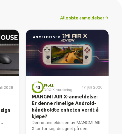
Alle siste anmeldelser
ANMELDELSER
Flott
17. juli 2026
4.3
juli 2026
DROIX-vurdering
MANGMI AIR X-anmeldelse:
Er denne rimelige Android-
håndholdte enheten verdt å
esign
kjøpe?
Denne anmeldelsen av MANGMI AIR
 gaming
X tar for seg designet på den