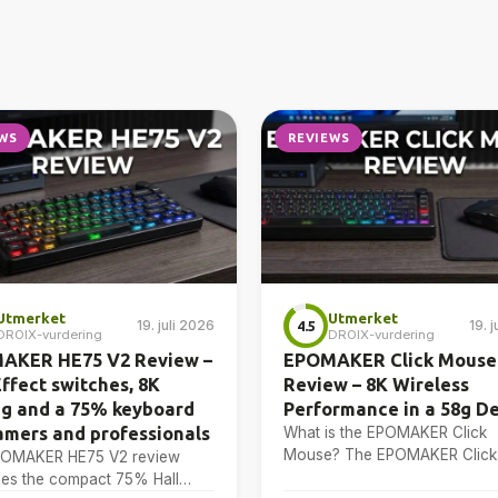
WS
REVIEWS
Utmerket
Utmerket
19. juli 2026
19. 
4.5
DROIX-vurdering
DROIX-vurdering
AKER HE75 V2 Review –
EPOMAKER Click Mouse
Effect switches, 8K
Review – 8K Wireless
ng and a 75% keyboard
Performance in a 58g D
amers and professionals
What is the EPOMAKER Click
Mouse? The EPOMAKER Click
POMAKER HE75 V2 review
Mouse is a tri-mode wireless
es the compact 75% Hall