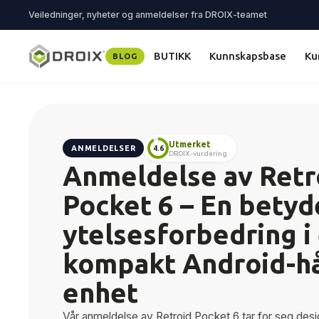
Veiledninger, nyheter og anmeldelser fra DROIX-teamet
BUTIKK
Kunnskapsbase
Ku
BLOG
Utmerket
ANMELDELSER
4.6
DROIX-vurdering
Anmeldelse av Retr
Pocket 6 – En betyd
ytelsesforbedring i
kompakt Android-h
enhet
Vår anmeldelse av Retroid Pocket 6 tar for seg des