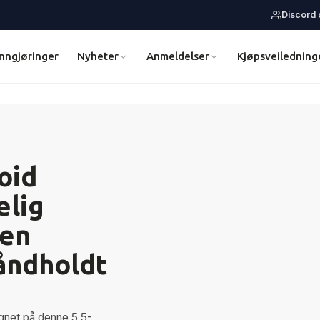
Discord
nngjøringer
Nyheter
Anmeldelser
Kjøpsveiledning
oid
elig
 en
åndholdt
ignet på denne 5,5-