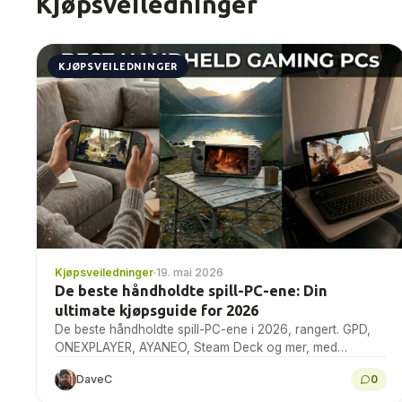
Kjøpsveiledninger
KJØPSVEILEDNINGER
Kjøpsveiledninger
·
19. mai 2026
De beste håndholdte spill-PC-ene: Din
ultimate kjøpsguide for 2026
De beste håndholdte spill-PC-ene i 2026, rangert. GPD,
ONEXPLAYER, AYANEO, Steam Deck og mer, med
referanser, spesifikasjoner og ekspertråd for kjøp.
DaveC
0