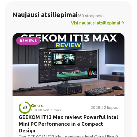
Naujausi atsiliepimai
169 straipsniai
Visi naujausi atsiliepimai
REVIEWS
Geras
2026 22 liepos
4.3
DROIX vertinimas
GEEKOM IT13 Max review: Powerful Intel
Mini PC Performance in a Compact
Design
The GEEKOM IT13 Max combines Intel Core Ultra 9