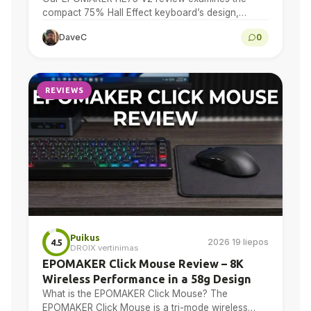
compact 75% Hall Effect keyboard’s design,
adjustable actuation, sound treatment, 8K polling,
DaveC
0
software, battery and multi-device connectivity.
REVIEWS
Puikus
2026 19 liepos
4.5
DROIX vertinimas
EPOMAKER Click Mouse Review – 8K
Wireless Performance in a 58g Design
What is the EPOMAKER Click Mouse? The
EPOMAKER Click Mouse is a tri-mode wireless