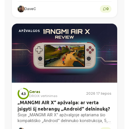
gaming mouse with a PAW3950 optical sensor, a
DaveC
0
58g chassis,...
APŽVALGOS
Geras
2026 17 liepos
4.3
DROIX vertinimas
„MANGMI AIR X“ apžvalga: ar verta
įsigyti šį nebrangų „Android“ delninuką?
Šioje „MANGMI AIR X“ apžvalgoje aptariama šio
kompaktiško „Android“ delninuko konstrukcija, 5,5
colių 1080p ekranas, „Snapdragon 662“