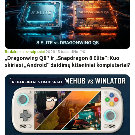
Redakciniai straipsniai
·
2026 15 balandžio
·
0
„Dragonwing Q8″ ir „Snapdragon 8 Elite": Kuo
skiriasi „Android" žaidimų kišeniniai kompiuteriai?
REDAKCINIAI STRAIPSNIAI