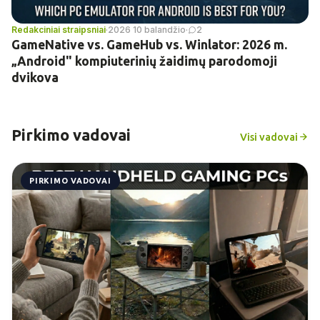
Redakciniai straipsniai
·
2026 10 balandžio
·
2
GameNative vs. GameHub vs. Winlator: 2026 m.
„Android" kompiuterinių žaidimų parodomoji
dvikova
Pirkimo vadovai
Visi vadovai
PIRKIMO VADOVAI