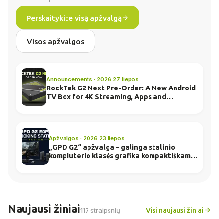
Perskaitykite visą apžvalgą
Visos apžvalgos
Announcements · 2026 27 liepos
RockTek G2 Next Pre-Order: A New Android
TV Box for 4K Streaming, Apps and
Everyday Entertainment
Apžvalgos · 2026 23 liepos
„GPD G2“ apžvalga – galinga stalinio
kompiuterio klasės grafika kompaktiškame
doko korpuse
Naujausi žiniai
Visi naujausi žiniai
117 straipsnių