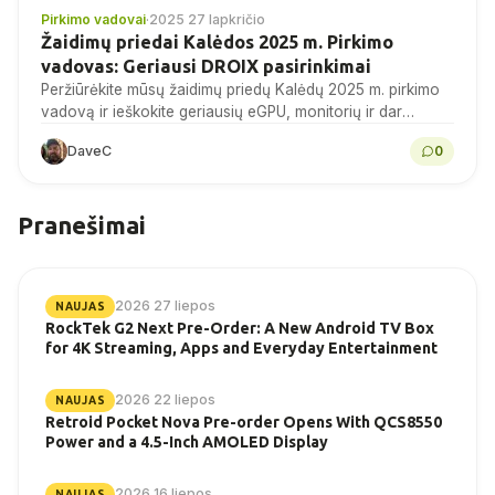
Pirkimo vadovai
·
2025 27 lapkričio
Žaidimų priedai Kalėdos 2025 m. Pirkimo
vadovas: Geriausi DROIX pasirinkimai
Peržiūrėkite mūsų žaidimų priedų Kalėdų 2025 m. pirkimo
vadovą ir ieškokite geriausių eGPU, monitorių ir dar
daugiau pasiūlymų DROIX šiandien!
DaveC
0
Pranešimai
2026 27 liepos
NAUJAS
RockTek G2 Next Pre-Order: A New Android TV Box
for 4K Streaming, Apps and Everyday Entertainment
2026 22 liepos
NAUJAS
Retroid Pocket Nova Pre-order Opens With QCS8550
Power and a 4.5-Inch AMOLED Display
2026 16 liepos
NAUJAS