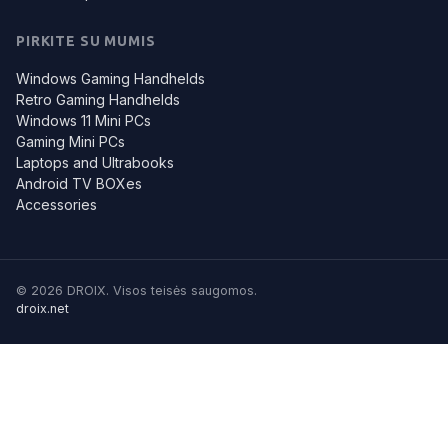
PIRKITE SU MUMIS
Windows Gaming Handhelds
Retro Gaming Handhelds
Windows 11 Mini PCs
Gaming Mini PCs
Laptops and Ultrabooks
Android TV BOXes
Accessories
© 2026 DROIX. Visos teisės saugomos.
droix.net
Kai kuriuos iš šių slapukų naudojame, kad galėtume užtikrinti
geresnį skaitytojų aptarnavimą. Sužinokite daugiau:
Skaitykite
daugiau: Slapukų politika
Priimti