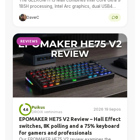
185H processing, Intel Arc graphics, dual USB4
and dual 2.5GbE in a compact Windows 11...
DaveC
0
REVIEWS
Puikus
2026 19 liepos
4.6
DROIX vertinimas
EPOMAKER HE75 V2 Review – Hall Effect
switches, 8K polling and a 75% keyboard
for gamers and professionals
Our EPOMAKER HE75 V2 review examines the