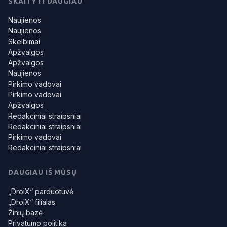
SKAITYTI DAUGIAU
Naujienos
Naujienos
Skelbimai
Apžvalgos
Apžvalgos
Naujienos
Pirkimo vadovai
Pirkimo vadovai
Apžvalgos
Redakciniai straipsniai
Redakciniai straipsniai
Pirkimo vadovai
Redakciniai straipsniai
DAUGIAU IŠ MŪSŲ
„DroiX“ parduotuvė
„DroiX“ filialas
Žinių bazė
Privatumo politika