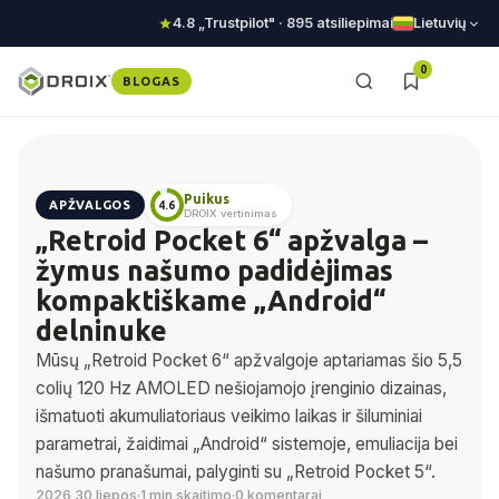
4.8 „Trustpilot" · 895 atsiliepimai
Lietuvių
0
BLOGAS
Puikus
APŽVALGOS
4.6
DROIX vertinimas
„Retroid Pocket 6“ apžvalga –
žymus našumo padidėjimas
kompaktiškame „Android“
delninuke
Mūsų „Retroid Pocket 6“ apžvalgoje aptariamas šio 5,5
colių 120 Hz AMOLED nešiojamojo įrenginio dizainas,
išmatuoti akumuliatoriaus veikimo laikas ir šiluminiai
parametrai, žaidimai „Android“ sistemoje, emuliacija bei
našumo pranašumai, palyginti su „Retroid Pocket 5“.
2026 30 liepos
·
1 min skaitimo
·
0 komentarai