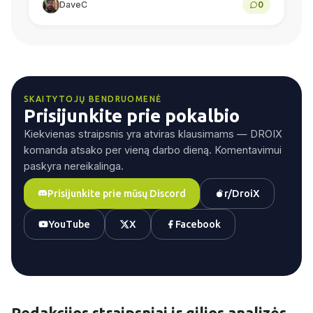
DaveC
0
procesoriaus našumas, žaidimai „Android“
sistemoje, emuliacija, baterijos...
SKAITYTOJŲ BENDRUOMENĖ
Prisijunkite prie pokalbio
Kiekvienas straipsnis yra atviras klausimams — DROIX
komanda atsako per vieną darbo dieną. Komentavimui
paskyra nereikalinga.
Prisijunkite prie mūsų Discord
r/DroiX
YouTube
X
Facebook
Redakcijos straipsniai ir gilios analizės