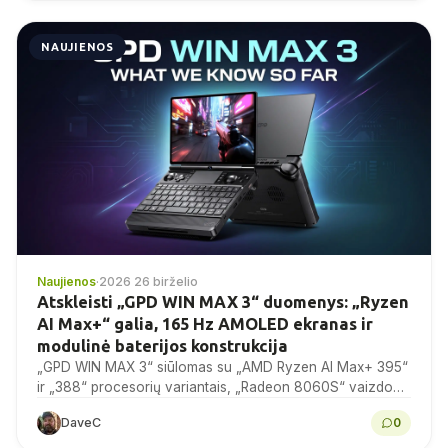
NAUJIENOS
Naujienos
·
2026 26 birželio
Atskleisti „GPD WIN MAX 3“ duomenys: „Ryzen
AI Max+“ galia, 165 Hz AMOLED ekranas ir
modulinė baterijos konstrukcija
„GPD WIN MAX 3“ siūlomas su „AMD Ryzen AI Max+ 395“
ir „388“ procesorių variantais, „Radeon 8060S“ vaizdo
plokšte, 9,06 colių 165 Hz AMOLED...
DaveC
0