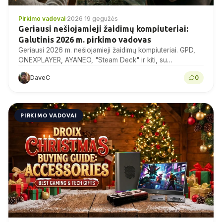
Pirkimo vadovai
·
2026 19 gegužės
Geriausi nešiojamieji žaidimų kompiuteriai:
Galutinis 2026 m. pirkimo vadovas
Geriausi 2026 m. nešiojamieji žaidimų kompiuteriai. GPD,
ONEXPLAYER, AYANEO, "Steam Deck" ir kiti, su
lyginamaisiais tyrimais, specifikacijomis ir ekspertų
DaveC
0
patarimais perkant.
PIRKIMO VADOVAI