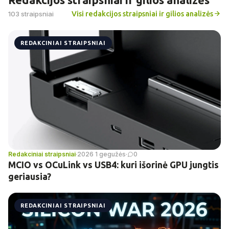
Visi redakcijos straipsniai ir gilios analizės
103 straipsniai
REDAKCINIAI STRAIPSNIAI
Redakciniai straipsniai
·
2026 1 gegužės
·
0
MCIO vs OCuLink vs USB4: kuri išorinė GPU jungtis
geriausia?
REDAKCINIAI STRAIPSNIAI