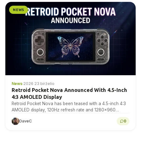
NEWS
News
·
2026 23 birželio
Retroid Pocket Nova Announced With 4.5-Inch
4:3 AMOLED Display
Retroid Pocket Nova has been teased with a 4.5-inch 4:3
AMOLED display, 120Hz refresh rate and 1280×960
resolution for retro gaming handheld fans to...
DaveC
0