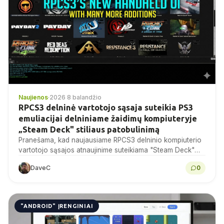
Naujienos
·
2026 8 balandžio
RPCS3 delninė vartotojo sąsaja suteikia PS3
emuliacijai delniniame žaidimų kompiuteryje
„Steam Deck" stiliaus patobulinimą
Pranešama, kad naujausiame RPCS3 delninio kompiuterio
vartotojo sąsajos atnaujinime suteikiama "Steam Deck"
stiliaus kontrolerio pirmoji prieiga prie pagrindinių
DaveC
0
emuliatoriaus nustatymų, ekrano nuotraukų, išsaugotų
būsenų...
"ANDROID" ĮRENGINIAI