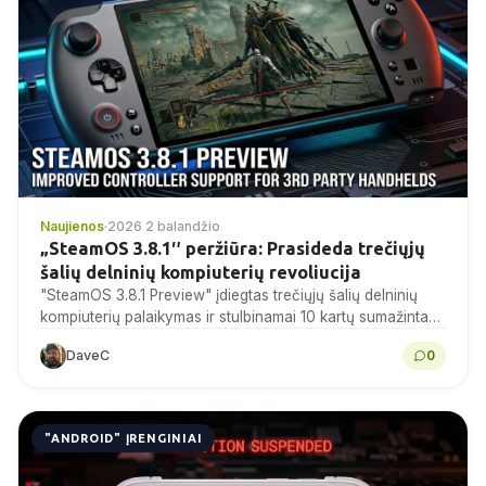
Naujienos
·
2026 2 balandžio
„SteamOS 3.8.1″ peržiūra: Prasideda trečiųjų
šalių delninių kompiuterių revoliucija
"SteamOS 3.8.1 Preview" įdiegtas trečiųjų šalių delninių
kompiuterių palaikymas ir stulbinamai 10 kartų sumažintas
valdiklio įvesties vėlavimas.
DaveC
0
"ANDROID" ĮRENGINIAI