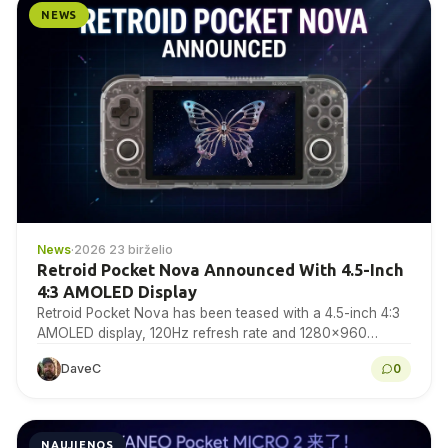
NEWS
News
·
2026 23 birželio
Retroid Pocket Nova Announced With 4.5-Inch
4:3 AMOLED Display
Retroid Pocket Nova has been teased with a 4.5-inch 4:3
AMOLED display, 120Hz refresh rate and 1280×960
resolution for retro gaming handheld fans to...
DaveC
0
NAUJIENOS