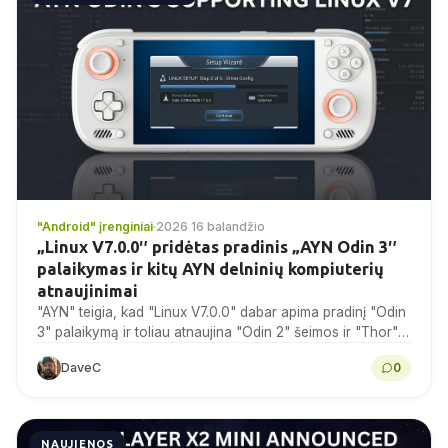
"Android" įrenginiai
·
2026 16 balandžio
„Linux V7.0.0″ pridėtas pradinis „AYN Odin 3″
palaikymas ir kitų AYN delninių kompiuterių
atnaujinimai
"AYN" teigia, kad "Linux V7.0.0" dabar apima pradinį "Odin
3" palaikymą ir toliau atnaujina "Odin 2" šeimos ir "Thor"
versijas.
DaveC
0
NAUJIENOS