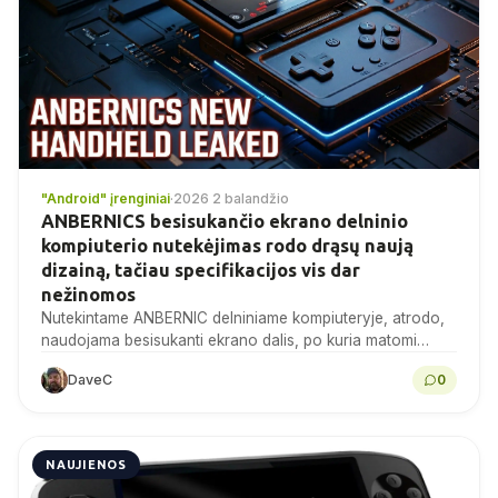
"Android" įrenginiai
·
2026 2 balandžio
ANBERNICS besisukančio ekrano delninio
kompiuterio nutekėjimas rodo drąsų naują
dizainą, tačiau specifikacijos vis dar
nežinomos
Nutekintame ANBERNIC delniniame kompiuteryje, atrodo,
naudojama besisukanti ekrano dalis, po kuria matomi
valdymo elementai, tačiau bendrovė nepatvirtino nei
DaveC
0
gaminio, nei jo specifikacijų. Čia drausmingai...
NAUJIENOS