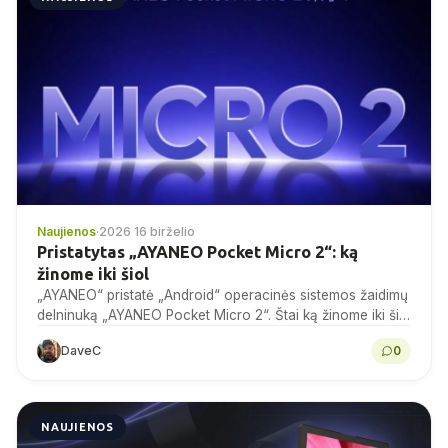
Naujienos
·
2026 16 birželio
Pristatytas „AYANEO Pocket Micro 2“: ką
žinome iki šiol
„AYANEO“ pristatė „Android“ operacinės sistemos žaidimų
delninuką „AYANEO Pocket Micro 2“. Štai ką žinome iki šiol
ir kaip jis atrodo palyginti su pirminiu „Pocket...
DaveC
0
NAUJIENOS