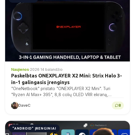
Naujienos
·
2026 14 balandžio
Paskelbtas ONEXPLAYER X2 Mini: Strix Halo 3-
in-1 galingasis įrenginys
"OneNetbook" pristato "ONEXPLAYER X2 Mini". Turi
"Ryzen AI Max+ 395", 8,8 colių OLED VRR ekraną,
perjungiamus trigerius ir nuimamą 85Wh bateriją.
DaveC
8
"ANDROID" ĮRENGINIAI