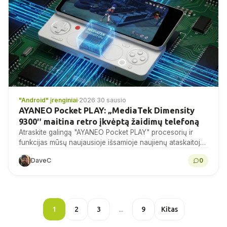
"Android" įrenginiai
·
2026 30 sausio
AYANEO Pocket PLAY: „MediaTek Dimensity
9300″ maitina retro įkvėptą žaidimų telefoną
Atraskite galingą "AYANEO Pocket PLAY" procesorių ir
funkcijas mūsų naujausioje išsamioje naujienų ataskaitoje.
Nepraleiskite progos!
DaveC
0
1
2
3
...
9
Kitas