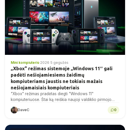
Mini kompiuteris
·
2026 5 gegužės
„Xbox" režimas sistemoje „Windows 11″ gali
padėti nešiojamiesiems žaidimų
kompiuteriams jaustis ne tokiais mažais
nešiojamaisiais kompiuteriais
"Xbox" režimas pradėtas diegti "Windows 11"
kompiuteriuose. Štai ką reiškia naujoji valdiklio pirmojo
ekrano patirtis ir kodėl ji gali būti svarbi aukščiausios
DaveC
0
klasės nešiojamuosiuose...