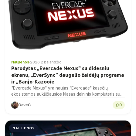
Naujienos
·
2026 2 balandžio
Parodytas „Evercade Nexus" su didesniu
ekranu, „EverSync" daugelio žaidėjų programa
ir „Banjo-Kazooie
"Evercade Nexus" yra naujas "Evercade" kasečių
ekosistemos aukščiausios klasės delninis kompiuteris su
5,89 colių IPS ekranu, dviem analoginėmis lazdelėmis,
DaveC
0
"WiFi 6" ir "EverSync" vietiniu...
NAUJIENOS