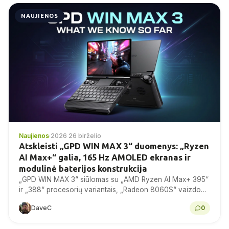
NAUJIENOS
Naujienos
·
2026 26 birželio
Atskleisti „GPD WIN MAX 3“ duomenys: „Ryzen
AI Max+“ galia, 165 Hz AMOLED ekranas ir
modulinė baterijos konstrukcija
„GPD WIN MAX 3“ siūlomas su „AMD Ryzen AI Max+ 395“
ir „388“ procesorių variantais, „Radeon 8060S“ vaizdo
plokšte, 9,06 colių 165 Hz AMOLED...
DaveC
0