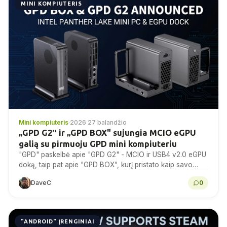
MINI KOMPIUTERIS
Mini kompiuteris
·
2026 27 balandžio
„GPD G2″ ir „GPD BOX" sujungia MCIO eGPU
galią su pirmuoju GPD mini kompiuteriu
"GPD" paskelbė apie "GPD G2" - MCIO ir USB4 v2.0 eGPU
doką, taip pat apie "GPD BOX", kurį pristato kaip savo
pirmąjį mini kompiuterį.
DaveC
0
"ANDROID" ĮRENGINIAI