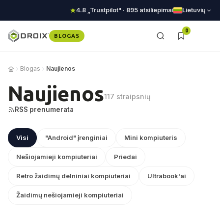
4.8 „Trustpilot" · 895 atsiliepimai
Lietuvių
0
BLOGAS
Blogas
Naujienos
Naujienos
117 straipsnių
RSS prenumerata
Visi
"Android" įrenginiai
Mini kompiuteris
Nešiojamieji kompiuteriai
Priedai
Retro žaidimų delniniai kompiuteriai
Ultrabook'ai
Žaidimų nešiojamieji kompiuteriai