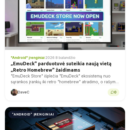
"Android" įrenginiai
·
2026 8 balandžio
„EmuDeck" parduotuvė suteikia naują vietą
„Retro Homebrew" žaidimams
"EmuDeck Store" išplečia "EmuDeck" ekosistemą nuo
sąrankos įrankių iki retro "homebrew" atradimo, o rašymo
metu buvo įtraukti 95 žaidimai ar demonstracinės versijos
DaveC
0
klasikinių konsolių...
"ANDROID" ĮRENGINIAI