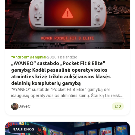
"Android" įrenginiai
·
2026 1 balandžio
„AYANEO" sustabdo „Pocket Fit 8 Elite"
gamybą: Kodėl pasaulinė operatyviosios
atminties krizė trikdo aukščiausios klasės
delninių kompiuterių gamybą
"AYANEO" sustabdė "Pocket Fit 8 Elite" gamybą dėl
išaugusių operatyviosios atminties kainų. Štai ką tai reiškia
2026 m. delninių kompiuterių pirkėjams ir likusioms
DaveC
0
atsargoms.
NAUJIENOS