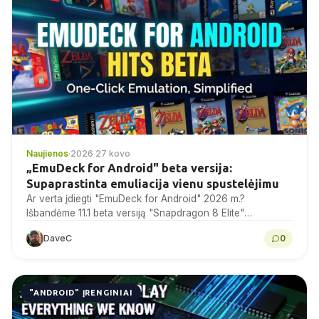
Naujienos
·
2026 27 kovo
„EmuDeck for Android" beta versija:
Supaprastinta emuliacija vienu spustelėjimu
Ar verta įdiegti "EmuDeck for Android" 2026 m.?
Išbandėme 11.1 beta versiją "Snapdragon 8 Elite"
įrenginiuose - sąranka, veikimas, žinomos problemos ir
DaveC
0
verdiktas.
"ANDROID" ĮRENGINIAI