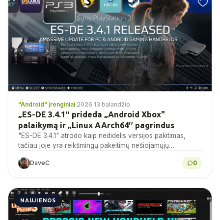
"Android" įrenginiai
·
2026 13 balandžio
„ES-DE 3.4.1″ prideda „Android Xbox"
palaikymą ir „Linux AArch64″ pagrindus
"ES-DE 3.4.1" atrodo kaip nedidelis versijos pakitimas,
tačiau joje yra reikšmingų pakeitimų nešiojamųjų
kompiuterių naudotojams. Atnaujinime pridedamas
DaveC
0
eksperimentinis Linux AArch64 palaikymas, platesnė
Android sistemų...
NAUJIENOS