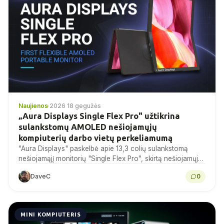
Naujienos
·
2026 18 gegužės
„Aura Displays Single Flex Pro" užtikrina
sulankstomų AMOLED nešiojamųjų
kompiuterių darbo vietų perkeliamumą
"Aura Displays" paskelbė apie 13,3 colių sulankstomą
nešiojamąjį monitorių "Single Flex Pro", skirtą nešiojamųjų
kompiuterių naudotojams. Pateikiame patvirtintas
DaveC
0
specifikacijas, suderinamumo pastabas, informaciją apie
šaltinį...
MINI KOMPIUTERIS