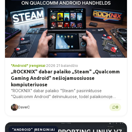
"Android" įrenginiai
·
2026 21 balandžio
„ROCKNIX" dabar palaiko „Steam" „Qualcomm
Gaming Android" nešiojamuosiuose
kompiuteriuose
"ROCKNIX" dabar palaiko "Steam" pasirinktuose
"Qualcomm Android" delninukuose, todėl palaikomoje
aparatinėje įrangoje galima žaisti "Linux" ir kai kuriuos
DaveC
0
"Windows" žaidimus per "Proton".
"ANDROID" ĮRENGINIAI