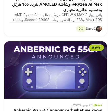
Ryzen AI Max+، وشاشة AMOLED بتردد 165 هرتز،
وتصميم بطارية معياري
يأتي جهاز GPD WIN MAX 3 مزودًا بمعالجات AMD Ryzen AI
Max+ 395 و388، وبطاقة رسومات Radeon 8060S، وشاشة
AMOLED مقاس 9.06 بوصة بتردد…
0
DaveC
NEWS
News
·
23 يونيو، 2026
Anbernic RG 55G1 announced: what we know