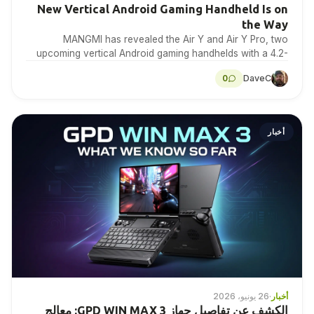
New Vertical Android Gaming Handheld Is on
the Way
MANGMI has revealed the Air Y and Air Y Pro, two
upcoming vertical Android gaming handhelds with a 4.2-
inch 4:3 IPS touchscreen. Here is…
0
DaveC
أخبار
أخبار
·
26 يونيو، 2026
الكشف عن تفاصيل جهاز GPD WIN MAX 3: معالج