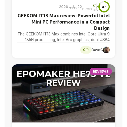
رائع
22 يوليو، 2026
4.3
رأي DROIX
GEEKOM IT13 Max review: Powerful Intel
Mini PC Performance in a Compact
Design
The GEEKOM IT13 Max combines Intel Core Ultra 9
185H processing, Intel Arc graphics, dual USB4
and dual 2.5GbE in a compact Windows 11…
0
DaveC
REVIEWS