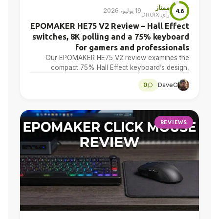
ممتاز
19 يوليو، 2026
4.6
رأي DROIX
EPOMAKER HE75 V2 Review – Hall Effect
switches, 8K polling and a 75% keyboard
for gamers and professionals
Our EPOMAKER HE75 V2 review examines the
compact 75% Hall Effect keyboard’s design,
adjustable actuation, sound treatment, 8K polling,
0
DaveC
software, battery and multi-device connectivity.
REVIEWS