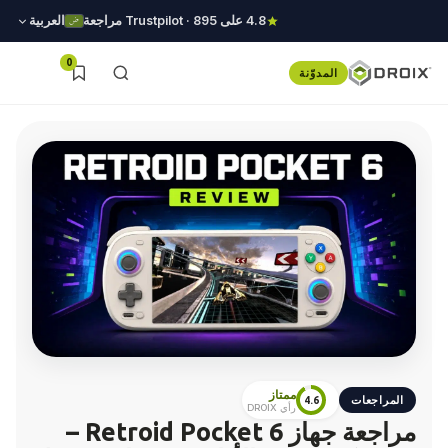
4.8 على Trustpilot · 895 مراجعة
العربية
0
المدوّنة
ممتاز
المراجعات
4.6
رأي DROIX
مراجعة جهاز Retroid Pocket 6 –