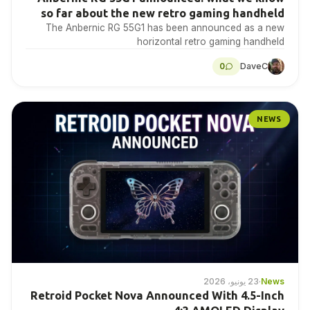
so far about the new retro gaming handheld
The Anbernic RG 55G1 has been announced as a new
horizontal retro gaming handheld
0
DaveC
NEWS
News
·
23 يونيو، 2026
Retroid Pocket Nova Announced With 4.5-Inch