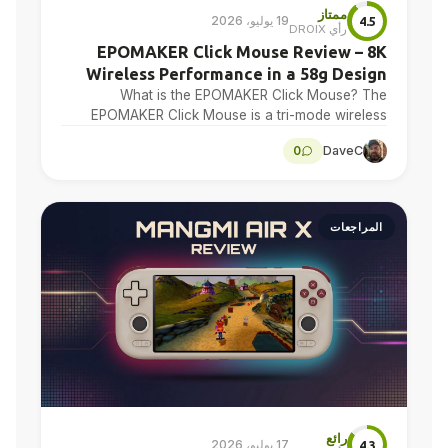
ممتاز
19 يوليو، 2026
4.5
رأي DROIX
EPOMAKER Click Mouse Review – 8K
Wireless Performance in a 58g Design
What is the EPOMAKER Click Mouse? The
EPOMAKER Click Mouse is a tri-mode wireless
gaming mouse with a PAW3950 optical sensor, a
0
DaveC
58g chassis,…
المراجعات
رائع
17 يوليو، 2026
4.3