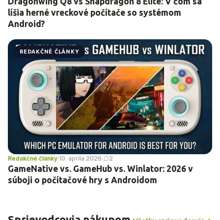
Dragonwing Q8 vs Snapdragon 8 Elite: V čom sa
líšia herné vreckové počítače so systémom
Android?
REDAKČNÉ ČLÁNKY
Redakčné články
·
10. apríla 2026
·
2
GameNative vs. GameHub vs. Winlator: 2026 v
súboji o počítačové hry s Androidom
Sprievodcovia nákupom