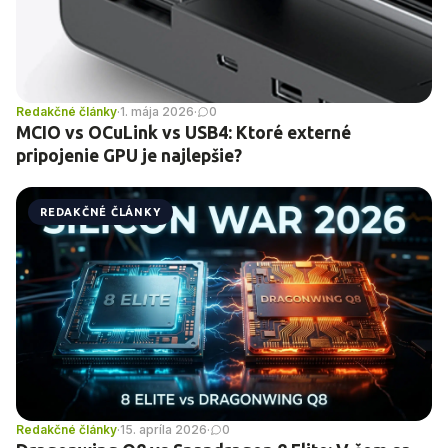
Redakčné články
·
1. mája 2026
·
0
MCIO vs OCuLink vs USB4: Ktoré externé
pripojenie GPU je najlepšie?
REDAKČNÉ ČLÁNKY
Redakčné články
·
15. apríla 2026
·
0