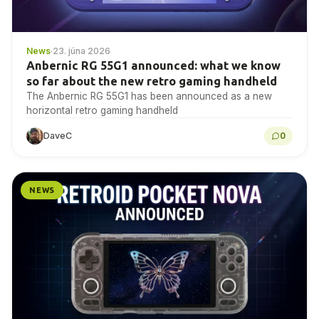
News
·
23. júna 2026
Anbernic RG 55G1 announced: what we know
so far about the new retro gaming handheld
The Anbernic RG 55G1 has been announced as a new
horizontal retro gaming handheld
DaveC
0
NEWS