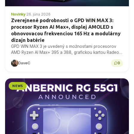
Novinky
·
26. júna 2026
Zverejnené podrobnosti o GPD WIN MAX 3:
procesor Ryzen AI Max+, displej AMOLED s
obnovovacou frekvenciou 165 Hz a modulárny
dizajn batérie
GPD WIN MAX 3 je uvedený s možnosťami procesorov
AMD Ryzen AI Max+ 395 a 388, grafickou kartou Radeon
8060S, 9,06-palcovým AMOLED displejom s...
DaveC
0
NEWS