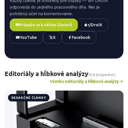
Každý článok je otvorený pre otázky — tím DROIX
odpovedá do jedného pracovného dňa. Nie je
potrebný účet na komentovanie.
Pripojte sa k nášmu Discord
r/DroiX
YouTube
X
Facebook
Editoriály a hĺbkové analýzy
104 príspevkov
Všetko editoriály a hĺbkové analýzy
REDAKČNÉ ČLÁNKY