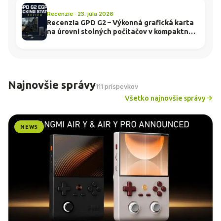
Recenzie · 23. júla 2026
Recenzia GPD G2 – Výkonná grafická karta
na úrovni stolných počítačov v kompaktnej
dokovacej stanici
Najnovšie správy
111 príspevkov
Všetko najnovšie správy
NEWS