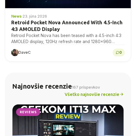
News
·
23. júna 2026
Retroid Pocket Nova Announced With 4.5-Inch
4:3 AMOLED Display
Retroid Pocket Nova has been teased with a 4.5-inch 4:3
AMOLED display, 120Hz refresh rate and 1280×960
resolution for retro gaming handheld fans to...
DaveC
0
Najnovšie recenzie
167 príspevkov
Všetko najnovšie recenzie
REVIEWS