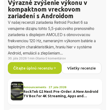
Výrazné zvýšenie výkonu v
kompaktnom vreckovom
zariadení s Androidom
V našej recenzii zariadenia Retroid Pocket 6 sa
venujeme dizajnu tohto 5,5-palcového prenosného
zariadenia s displejom AMOLED s obnovovacou
frekvenciou 120 Hz, nameraným výkonom batérie a
teplotným charakteristikám, hraniu hier v systéme
Android, emulácii a zlepšeniam...
30. júla 2026
·
1 min čítania
·
0 komentárov
Čítajte úplnú recenziu
Všetky recenzie
Announcements · 27. júla 2026
RockTek G2 Next Pre-Order: A New Android
TV Box for 4K Streaming, Apps and
Everyday Entertainment