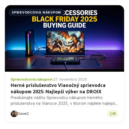
SPRIEVODCOVIA NÁKUPOM
Sprievodcovia nákupom
·
27. novembra 2025
Herné príslušenstvo Vianočný sprievodca
nákupom 2025: Najlepší výber na DROIX
Preskúmajte nášho Sprievodcu nákupom herného
príslušenstva na Vianoce 2025, v ktorom nájdete najlepšie
ponuky na eGPU, monitory a ďalšie produkty na DROIX
DaveC
0
ešte dnes!