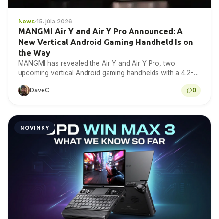
News
·
15. júla 2026
MANGMI Air Y and Air Y Pro Announced: A
New Vertical Android Gaming Handheld Is on
the Way
MANGMI has revealed the Air Y and Air Y Pro, two
upcoming vertical Android gaming handhelds with a 4.2-
inch 4:3 IPS touchscreen. Here is...
DaveC
0
NOVINKY