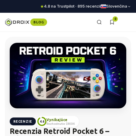
4.8 na Trustpilot · 895 recenzií
Slovenčina
0
BLOG
Vynikajúce
RECENZIE
4.6
Rozhodnutie DROIX
Recenzia Retroid Pocket 6 –