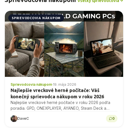
Všetky sprievodcovia
SPRIEVODCOVIA NÁKUPOM
Sprievodcovia nákupom
·
19. mája 2026
Najlepšie vreckové herné počítače: Váš
konečný sprievodca nákupom v roku 2026
Najlepšie vreckové herné počítače v roku 2026 podľa
poradia. GPD, ONEXPLAYER, AYANEO, Steam Deck a
ďalšie, s porovnávacími testami, špecifikáciami a
DaveC
0
odbornými radami pri...