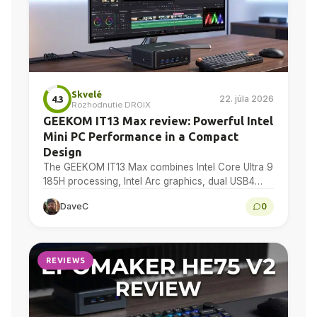
Skvelé
22. júla 2026
4.3
Rozhodnutie DROIX
GEEKOM IT13 Max review: Powerful Intel
Mini PC Performance in a Compact
Design
The GEEKOM IT13 Max combines Intel Core Ultra 9
185H processing, Intel Arc graphics, dual USB4
and dual 2.5GbE in a compact Windows 11...
DaveC
0
REVIEWS