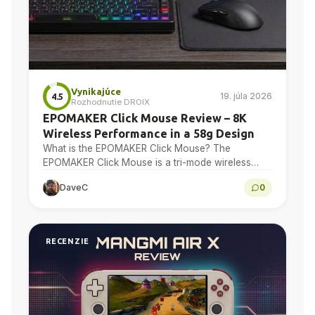
Vynikajúce
19. júla 2026
4.5
Rozhodnutie DROIX
EPOMAKER Click Mouse Review – 8K
Wireless Performance in a 58g Design
What is the EPOMAKER Click Mouse? The
EPOMAKER Click Mouse is a tri-mode wireless
gaming mouse with a PAW3950 optical sensor, a
DaveC
0
58g chassis,...
RECENZIE