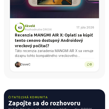
Skvelé
17. júla 2026
4.3
Rozhodnutie DROIX
Recenzia MANGMI AIR X: Oplatí sa kúpiť
tento cenovo dostupný Androidový
vreckový počítač?
Táto recenzia zariadenia MANGMI AIR X sa venuje
dizajnu tohto kompaktného vreckového
zariadenia s operačným systémom Android, 5,5-
DaveC
0
palcovému displeju s rozlíšením 1080p, výkonu
procesora...
ČITATEĽSKÁ KOMUNITA
Zapojte sa do rozhovoru