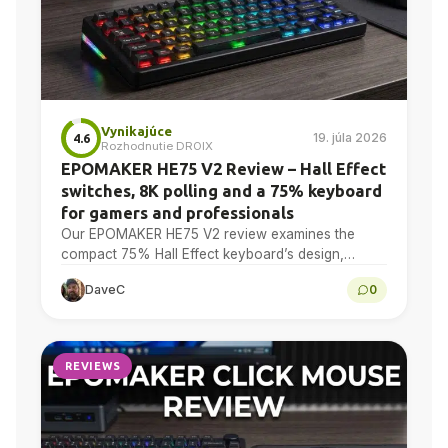
Vynikajúce
19. júla 2026
4.6
Rozhodnutie DROIX
EPOMAKER HE75 V2 Review – Hall Effect
switches, 8K polling and a 75% keyboard
for gamers and professionals
Our EPOMAKER HE75 V2 review examines the
compact 75% Hall Effect keyboard’s design,
adjustable actuation, sound treatment, 8K polling,
DaveC
0
software, battery and multi-device connectivity.
REVIEWS