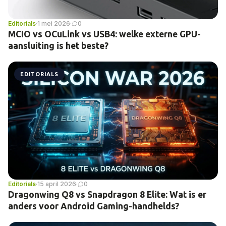
Editorials
·
1 mei 2026
·
0
MCIO vs OCuLink vs USB4: welke externe GPU-
aansluiting is het beste?
EDITORIALS
Editorials
·
15 april 2026
·
0
Dragonwing Q8 vs Snapdragon 8 Elite: Wat is er
anders voor Android Gaming-handhelds?