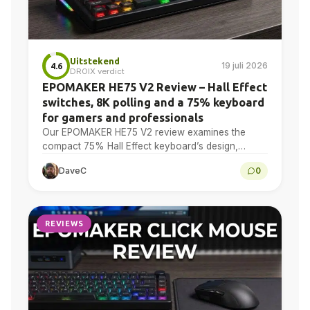
Uitstekend
19 juli 2026
4.6
DROIX verdict
EPOMAKER HE75 V2 Review – Hall Effect
switches, 8K polling and a 75% keyboard
for gamers and professionals
Our EPOMAKER HE75 V2 review examines the
compact 75% Hall Effect keyboard’s design,
adjustable actuation, sound treatment, 8K polling,
DaveC
0
software, battery and multi-device connectivity.
REVIEWS