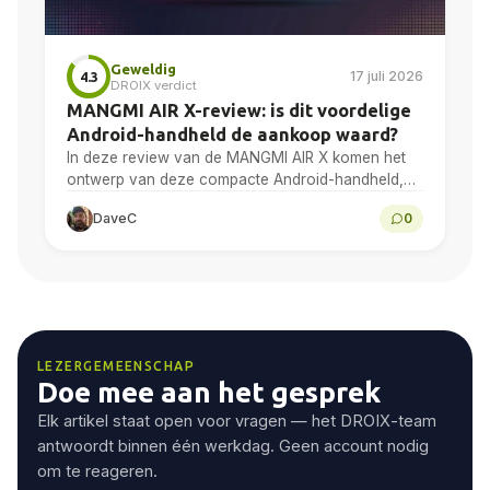
Geweldig
17 juli 2026
4.3
DROIX verdict
MANGMI AIR X-review: is dit voordelige
Android-handheld de aankoop waard?
In deze review van de MANGMI AIR X komen het
ontwerp van deze compacte Android-handheld,
het 5,5-inch 1080p-scherm, de prestaties van de
DaveC
0
Snapdragon 662,...
LEZERGEMEENSCHAP
Doe mee aan het gesprek
Elk artikel staat open voor vragen — het DROIX-team
antwoordt binnen één werkdag. Geen account nodig
om te reageren.