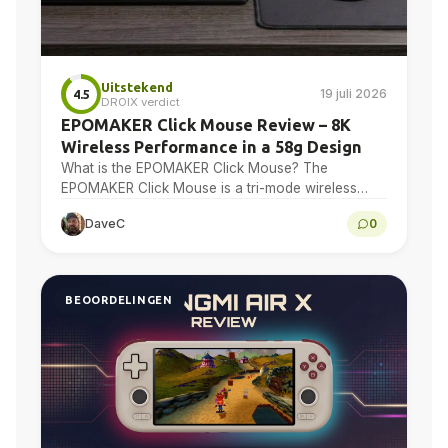
Uitstekend
19 juli 2026
4.5
DROIX verdict
EPOMAKER Click Mouse Review – 8K
Wireless Performance in a 58g Design
What is the EPOMAKER Click Mouse? The
EPOMAKER Click Mouse is a tri-mode wireless
gaming mouse with a PAW3950 optical sensor, a
DaveC
0
58g chassis,...
BEOORDELINGEN