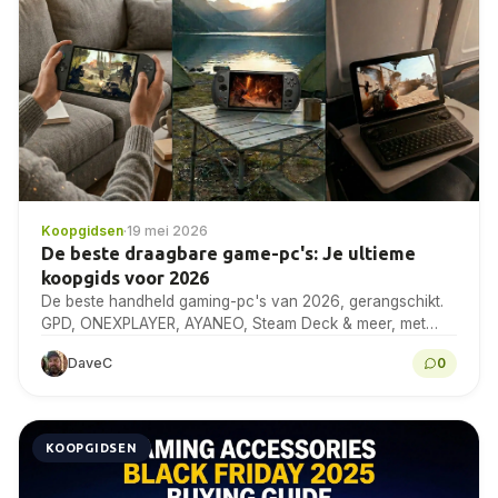
Koopgidsen
·
19 mei 2026
De beste draagbare game-pc's: Je ultieme
koopgids voor 2026
De beste handheld gaming-pc's van 2026, gerangschikt.
GPD, ONEXPLAYER, AYANEO, Steam Deck & meer, met
benchmarks, specificaties en deskundig koopadvies.
DaveC
0
KOOPGIDSEN