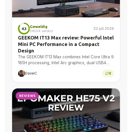
Geweldig
22 juli 2026
4.3
DROIX verdict
GEEKOM IT13 Max review: Powerful Intel
Mini PC Performance in a Compact
Design
The GEEKOM IT13 Max combines Intel Core Ultra 9
185H processing, Intel Arc graphics, dual USB4
and dual 2.5GbE in a compact Windows 11...
DaveC
0
REVIEWS