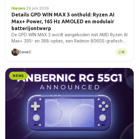
Nieuws
·
26 juni 2026
Details GPD WIN MAX 3 onthuld: Ryzen AI
Max+ Power, 165 Hz AMOLED en modulair
batterijontwerp
De GPD WIN MAX 3 wordt aangeboden met AMD Ryzen AI
Max+ 395- en 388-opties, een Radeon 8060S-grafische
kaart, een 9,06-inch AMOLED-scherm met 165...
DaveC
0
NEWS