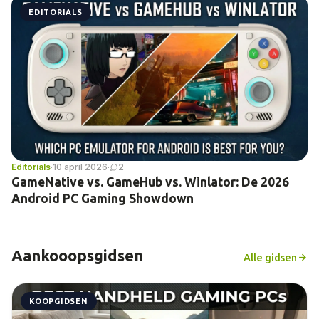
EDITORIALS
Editorials
·
10 april 2026
·
2
GameNative vs. GameHub vs. Winlator: De 2026
Android PC Gaming Showdown
Aankooopsgidsen
Alle gidsen
KOOPGIDSEN