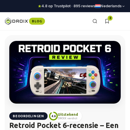
4.8 op Trustpilot · 895 reviews
Nederlands
0
BLOG
Uitstekend
BEOORDELINGEN
4.6
DROIX verdict
Retroid Pocket 6-recensie – Een