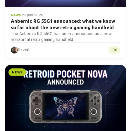
News
·
23 juni 2026
Anbernic RG 55G1 announced: what we know
so far about the new retro gaming handheld
The Anbernic RG 55G1 has been announced as a new
horizontal retro gaming handheld
DaveC
0
NEWS