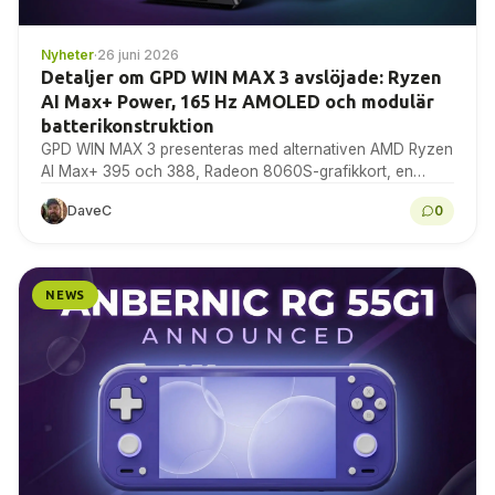
Nyheter
·
26 juni 2026
Detaljer om GPD WIN MAX 3 avslöjade: Ryzen
AI Max+ Power, 165 Hz AMOLED och modulär
batterikonstruktion
GPD WIN MAX 3 presenteras med alternativen AMD Ryzen
AI Max+ 395 och 388, Radeon 8060S-grafikkort, en
9,06-tums AMOLED-skärm med 165 Hz, modulärt batteri...
DaveC
0
NEWS