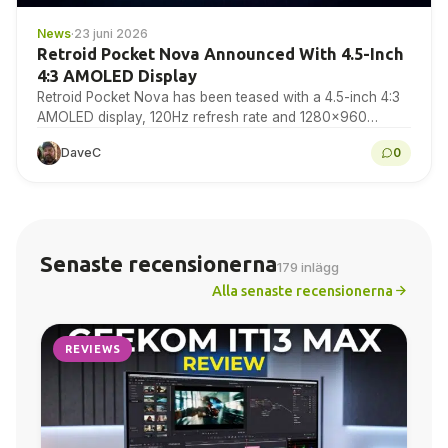
News
·
23 juni 2026
Retroid Pocket Nova Announced With 4.5-Inch
4:3 AMOLED Display
Retroid Pocket Nova has been teased with a 4.5-inch 4:3
AMOLED display, 120Hz refresh rate and 1280×960
resolution for retro gaming handheld fans to...
DaveC
0
Senaste recensionerna
179 inlägg
Alla senaste recensionerna
REVIEWS