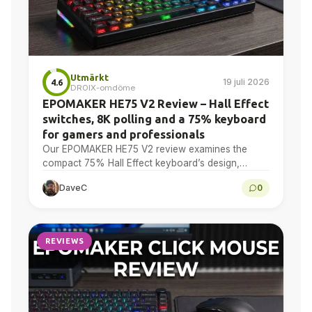
Utmärkt
19 juli 2026
4.6
DROIX-omdöme
EPOMAKER HE75 V2 Review – Hall Effect
switches, 8K polling and a 75% keyboard
for gamers and professionals
Our EPOMAKER HE75 V2 review examines the
compact 75% Hall Effect keyboard’s design,
adjustable actuation, sound treatment, 8K polling,
DaveC
0
software, battery and multi-device connectivity.
REVIEWS