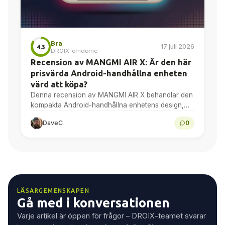
Bra
17 juli 2026
4.3
DROIX-omdöme
Recension av MANGMI AIR X: Är den här
prisvärda Android-handhållna enheten
värd att köpa?
Denna recension av MANGMI AIR X behandlar den
kompakta Android-handhållna enhetens design,
5,5-tums 1080p-skärm, prestanda med
DaveC
0
Snapdragon 662, Android-spel, emulering,
batteritid samt ett slutgiltigt...
LÄSARGEMENSKAPEN
Gå med i konversationen
Varje artikel är öppen för frågor – DROIX-teamet svarar