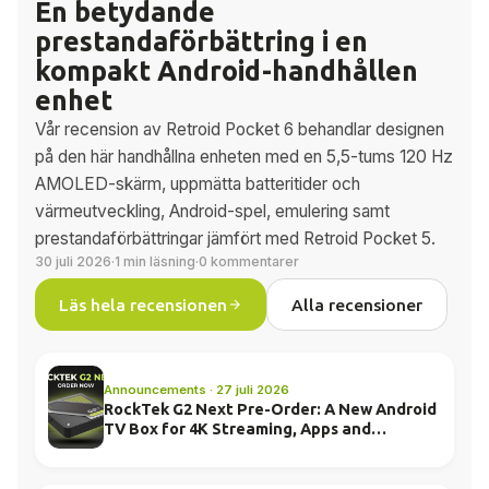
En betydande
prestandaförbättring i en
kompakt Android-handhållen
enhet
Vår recension av Retroid Pocket 6 behandlar designen
på den här handhållna enheten med en 5,5-tums 120 Hz
AMOLED-skärm, uppmätta batteritider och
värmeutveckling, Android-spel, emulering samt
prestandaförbättringar jämfört med Retroid Pocket 5.
30 juli 2026
·
1 min läsning
·
0 kommentarer
Läs hela recensionen
Alla recensioner
Announcements · 27 juli 2026
RockTek G2 Next Pre-Order: A New Android
TV Box for 4K Streaming, Apps and
Everyday Entertainment