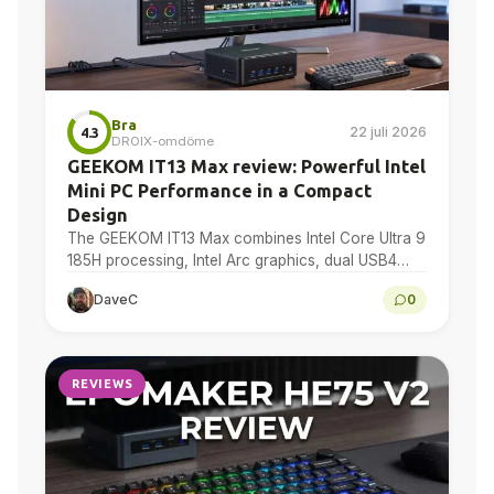
Bra
22 juli 2026
4.3
DROIX-omdöme
GEEKOM IT13 Max review: Powerful Intel
Mini PC Performance in a Compact
Design
The GEEKOM IT13 Max combines Intel Core Ultra 9
185H processing, Intel Arc graphics, dual USB4
and dual 2.5GbE in a compact Windows 11...
DaveC
0
REVIEWS