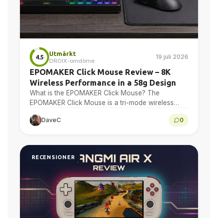
Utmärkt
19 juli 2026
4.5
DROIX-omdöme
EPOMAKER Click Mouse Review – 8K
Wireless Performance in a 58g Design
What is the EPOMAKER Click Mouse? The
EPOMAKER Click Mouse is a tri-mode wireless
gaming mouse with a PAW3950 optical sensor, a
DaveC
0
58g chassis,...
RECENSIONER