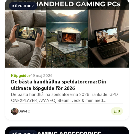
KÖPGUIDER
Köpguider
·
19 maj 2026
De bästa handhållna speldatorerna: Din
ultimata köpguide för 2026
De bästa handhållna speldatorerna 2026, rankade. GPD,
ONEXPLAYER, AYANEO, Steam Deck & mer, med
riktmärken, specifikationer och expertköpråd.
DaveC
0
KÖPGUIDER