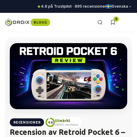
4.8 på Trustpilot · 895 recensioner
Svenska
0
BLOGG
Utmärkt
RECENSIONER
4.6
DROIX-omdöme
Recension av Retroid Pocket 6 –