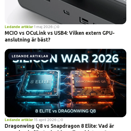
Ledande artiklar
·
1 maj 2026
·
0
MCIO vs OCuLink vs USB4: Vilken extern GPU-
anslutning är bäst?
LEDANDE ARTIKLAR
Ledande artiklar
·
15 april 2026
·
0
Dragonwing Q8 vs Snapdragon 8 Elite: Vad är