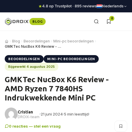
4.8 op Trustpilot · 895 reviews
Nederlands
0
BLOG
Blog
Beoordelingen
Mini-pc beoordelingen
GMKTec NucBox K6 Review - AMD Ryzen 7 7840HS I…
BEOORDELINGEN
MINI-PC BEOORDELINGEN
Bijgewerkt 4 augustus 2025
GMKTec NucBox K6 Review -
AMD Ryzen 7 7840HS
Indrukwekkende Mini PC
Cristian
21 juni 2024
5 min leesttijd
DROIX-team
0 reacties — stel een vraag