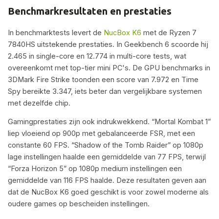
Benchmarkresultaten en prestaties
In benchmarktests levert de
NucBox K6
met de Ryzen 7
7840HS uitstekende prestaties. In Geekbench 6 scoorde hij
2.465 in single-core en 12.774 in multi-core tests, wat
overeenkomt met top-tier mini PC's. De GPU benchmarks in
3DMark Fire Strike toonden een score van 7.972 en Time
Spy bereikte 3.347, iets beter dan vergelijkbare systemen
met dezelfde chip.
Gamingprestaties zijn ook indrukwekkend. “Mortal Kombat 1”
liep vloeiend op 900p met gebalanceerde FSR, met een
constante 60 FPS. “Shadow of the Tomb Raider” op 1080p
lage instellingen haalde een gemiddelde van 77 FPS, terwijl
“Forza Horizon 5” op 1080p medium instellingen een
gemiddelde van 116 FPS haalde. Deze resultaten geven aan
dat de NucBox K6 goed geschikt is voor zowel moderne als
oudere games op bescheiden instellingen.