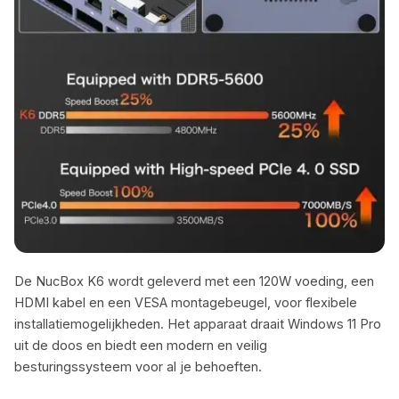
De NucBox K6 wordt geleverd met een 120W voeding, een
HDMI kabel en een VESA montagebeugel, voor flexibele
installatiemogelijkheden. Het apparaat draait Windows 11 Pro
uit de doos en biedt een modern en veilig
besturingssysteem voor al je behoeften.