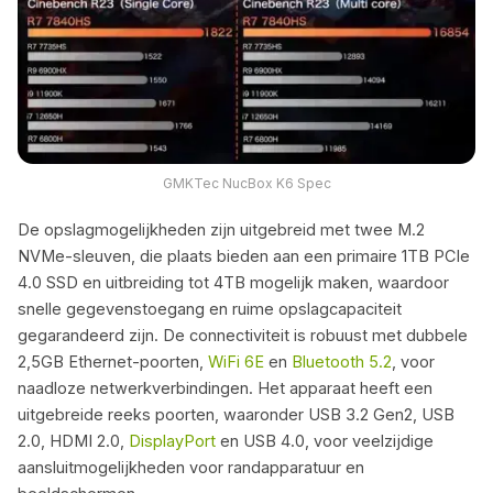
GMKTec NucBox K6 Spec
De opslagmogelijkheden zijn uitgebreid met twee M.2
NVMe-sleuven, die plaats bieden aan een primaire 1TB PCIe
4.0 SSD en uitbreiding tot 4TB mogelijk maken, waardoor
snelle gegevenstoegang en ruime opslagcapaciteit
gegarandeerd zijn. De connectiviteit is robuust met dubbele
2,5GB Ethernet-poorten,
WiFi 6E
en
Bluetooth 5.2
, voor
naadloze netwerkverbindingen. Het apparaat heeft een
uitgebreide reeks poorten, waaronder USB 3.2 Gen2, USB
2.0, HDMI 2.0,
DisplayPort
en USB 4.0, voor veelzijdige
aansluitmogelijkheden voor randapparatuur en