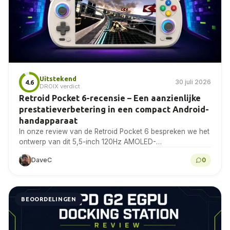
Uitstekend
30 juli 2026
4.6
DROIX verdict
Retroid Pocket 6-recensie – Een aanzienlijke
prestatieverbetering in een compact Android-
handapparaat
In onze review van de Retroid Pocket 6 bespreken we het
ontwerp van dit 5,5-inch 120Hz AMOLED-
handheldapparaat, de gemeten batterijduur en
DaveC
0
warmteontwikkeling, Android-gaming, emulatie...
BEOORDELINGEN