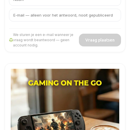
naam
e-
mailadres
We sturen je een e-mail wanneer je
Vraag plaatsen
vraag wordt beantwoord — geen
account nodig.