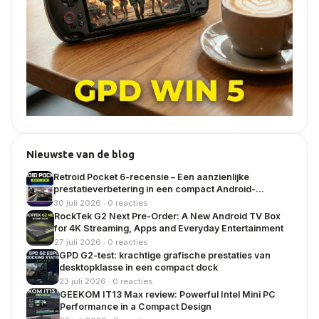
Nieuwste van de blog
Retroid Pocket 6-recensie – Een aanzienlijke
prestatieverbetering in een compact Android-
handapparaat
30 juli 2026 · 0 reacties
RockTek G2 Next Pre-Order: A New Android TV Box
for 4K Streaming, Apps and Everyday Entertainment
27 juli 2026 · 0 reacties
GPD G2-test: krachtige grafische prestaties van
desktopklasse in een compact dock
23 juli 2026 · 0 reacties
GEEKOM IT13 Max review: Powerful Intel Mini PC
Performance in a Compact Design