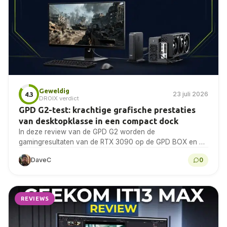
Geweldig
23 juli 2026
4.3
DROIX verdict
GPD G2-test: krachtige grafische prestaties
van desktopklasse in een compact dock
In deze review van de GPD G2 worden de
gamingresultaten van de RTX 3090 op de GPD BOX en de
GPD WIN 5 vastgelegd,...
DaveC
0
REVIEWS