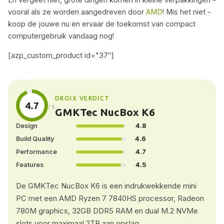
vooral als ze worden aangedreven door
AMD
! Mis het niet -
koop de jouwe nu en ervaar de toekomst van compact
computergebruik vandaag nog!
[azp_custom_product id="37″]
DROIX VERDICT
4.7
/ 5
GMKTec NucBox K6
Design
4.8
Build Quality
4.6
Performance
4.7
Features
4.5
De GMKTec NucBox K6 is een indrukwekkende mini
PC met een AMD Ryzen 7 7840HS processor, Radeon
780M graphics, 32GB DDR5 RAM en dual M.2 NVMe
slots voor maximaal 2TB aan opslag.