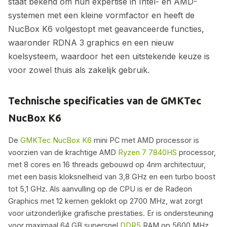
staat bekend om hun expertise in Intel- en AMD-
systemen met een kleine vormfactor en heeft de
NucBox K6 volgestopt met geavanceerde functies,
waaronder RDNA 3 graphics en een nieuw
koelsysteem, waardoor het een uitstekende keuze is
voor zowel thuis als zakelijk gebruik.
Technische specificaties van de GMKTec
NucBox K6
De
GMKTec NucBox K6
mini PC met AMD processor is
voorzien van de krachtige AMD
Ryzen 7 7840HS
processor,
met 8 cores en 16 threads gebouwd op 4nm architectuur,
met een basis kloksnelheid van 3,8 GHz en een turbo boost
tot 5,1 GHz. Als aanvulling op de CPU is er de Radeon
Graphics met 12 kernen geklokt op 2700 MHz, wat zorgt
voor uitzonderlijke grafische prestaties. Er is ondersteuning
voor maximaal 64 GB supersnel
DDR5
RAM op 5600 MHz