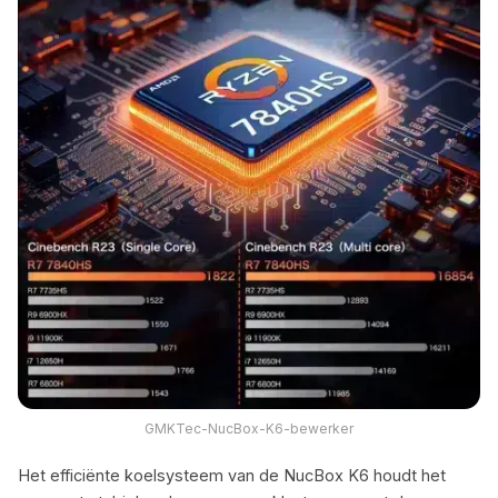
GMKTec-NucBox-K6-bewerker
Het efficiënte koelsysteem van de NucBox K6 houdt het