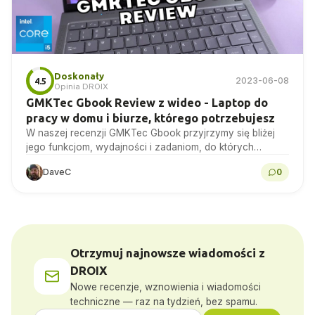
Doskonały
2023-06-08
4.5
Opinia DROIX
GMKTec Gbook Review z wideo - Laptop do
pracy w domu i biurze, którego potrzebujesz
W naszej recenzji GMKTec Gbook przyjrzymy się bliżej
jego funkcjom, wydajności i zadaniom, do których
najlepiej się nadaje.
DaveC
0
Otrzymuj najnowsze wiadomości z
DROIX
Nowe recenzje, wznowienia i wiadomości
techniczne — raz na tydzień, bez spamu.