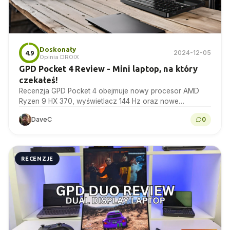
Doskonały
2024-12-05
4.9
Opinia DROIX
GPD Pocket 4 Review - Mini laptop, na który
czekałeś!
Recenzja GPD Pocket 4 obejmuje nowy procesor AMD
Ryzen 9 HX 370, wyświetlacz 144 Hz oraz nowe
modularne porty i moduły!
DaveC
0
RECENZJE