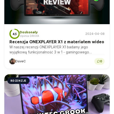
Doskonały
2024-04-08
4.5
Opinia DROIX
Recenzja ONEXPLAYER X1 z materiałem wideo
W naszej recenzji ONEXPLAYER X1 badamy jego
wyjątkową funkcjonalność 3 w 1 - gamingowego
handhelda, tabletu i laptopa.
DaveC
0
RECENZJE