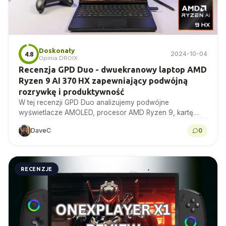
Doskonały
2024-10-04
4.8
Opinia DROIX
Recenzja GPD Duo - dwuekranowy laptop AMD
Ryzen 9 AI 370 HX zapewniający podwójną
rozrywkę i produktywność
W tej recenzji GPD Duo analizujemy podwójne
wyświetlacze AMOLED, procesor AMD Ryzen 9, kartę
graficzną Radeon 890M i funkcje wydajnościowe, dzięki
DaveC
0
czemu jest to...
RECENZJE