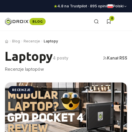
4.8 na Trustpilot · 895 opinii
Polski
0
BLOG
Blog
Recenzje
Laptopy
Laptopy
4 posty
Kanał RSS
Recenzje laptopów
RECENZJE