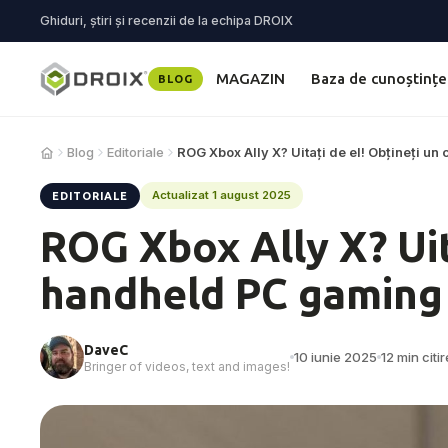
Ghiduri, știri și recenzii de la echipa DROIX
MAGAZIN
Baza de cunoștințe
BLOG
Blog
Editoriale
ROG Xbox Ally X? Uitați de el! Obțineți un
Actualizat 1 august 2025
EDITORIALE
ROG Xbox Ally X? Uit
handheld PC gaming 
DaveC
10 iunie 2025
12 min citir
Bringer of videos, text and images!