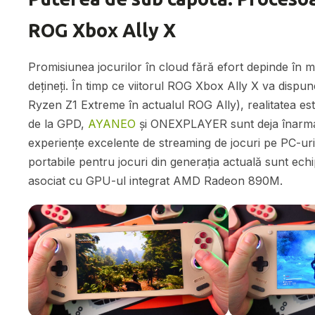
ROG Xbox Ally X
Promisiunea jocurilor în cloud fără efort depinde în mo
dețineți. În timp ce viitorul ROG Xbox Ally X va di
Ryzen Z1 Extreme în actualul ROG Ally), realitatea est
de la GPD,
AYANEO
și ONEXPLAYER sunt deja înarmat
experiențe excelente de streaming de jocuri pe PC-uri 
portabile pentru jocuri din generația actuală sunt e
asociat cu GPU-ul integrat AMD Radeon 890M.