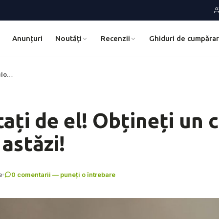
Anunțuri
Noutăți
Recenzii
Ghiduri de cumpăra
 clo…
ați de el! Obțineți un 
astăzi!
e
0 comentarii — puneți o întrebare