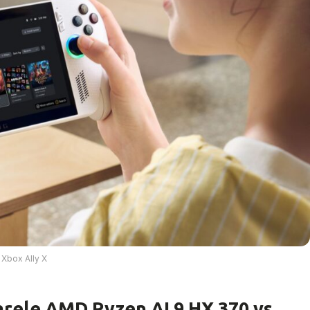
Xbox Ally X
arele AMD Ryzen AI 9 HX 370 vs.