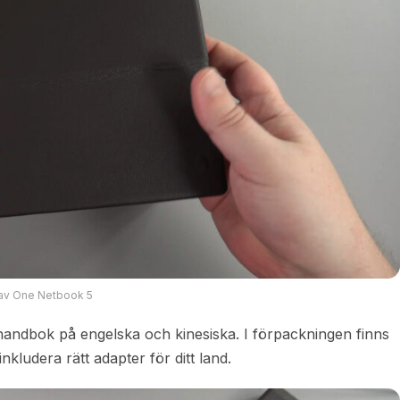
av One Netbook 5
rhandbok på engelska och kinesiska. I förpackningen finns
ludera rätt adapter för ditt land.