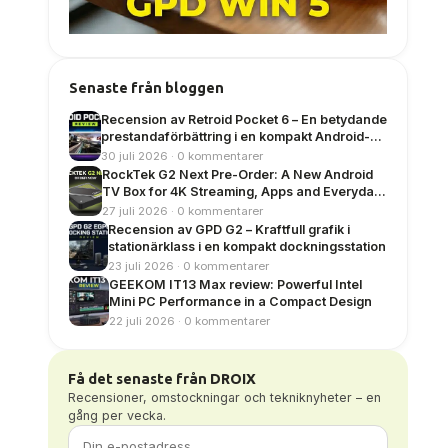
Senaste från bloggen
Recension av Retroid Pocket 6 – En betydande
prestandaförbättring i en kompakt Android-
handhållen enhet
30 juli 2026 · 0 kommentarer
RockTek G2 Next Pre-Order: A New Android
TV Box for 4K Streaming, Apps and Everyday
Entertainment
27 juli 2026 · 0 kommentarer
Recension av GPD G2 – Kraftfull grafik i
stationärklass i en kompakt dockningsstation
23 juli 2026 · 0 kommentarer
GEEKOM IT13 Max review: Powerful Intel
Mini PC Performance in a Compact Design
22 juli 2026 · 0 kommentarer
Få det senaste från DROIX
Recensioner, omstockningar och tekniknyheter – en
gång per vecka.