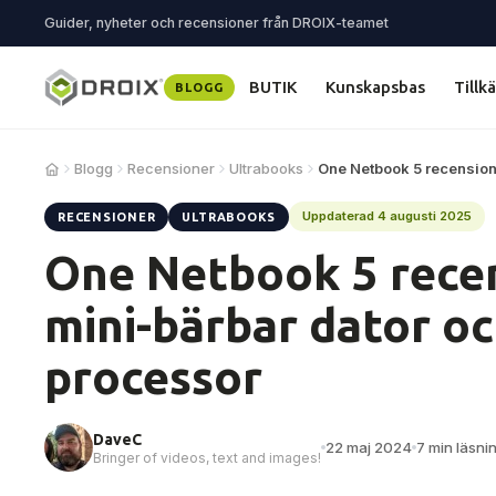
Guider, nyheter och recensioner från DROIX-teamet
BUTIK
Kunskapsbas
Tillk
BLOGG
Blogg
Recensioner
Ultrabooks
One Netbook 5 recension
Uppdaterad 4 augusti 2025
RECENSIONER
ULTRABOOKS
One Netbook 5 recen
mini-bärbar dator oc
processor
DaveC
22 maj 2024
7 min läsni
Bringer of videos, text and images!