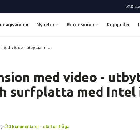
Disc
ännagivanden
Nyheter
Recensioner
Köpguider
 med video - utbytbar m…
sion med video - utby
h surfplatta med Intel 
ng
0 kommentarer – ställ en fråga