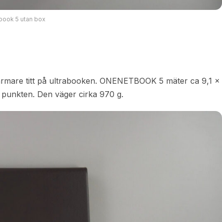
book 5 utan box
ärmare titt på ultrabooken. ONENETBOOK 5 mäter ca 9,1 x
 punkten. Den väger cirka 970 g.