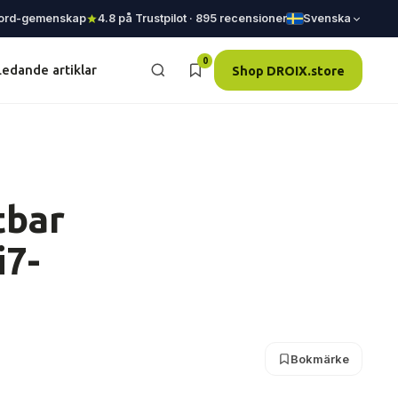
ord-gemenskap
4.8 på Trustpilot · 895 recensioner
Svenska
0
Ledande artiklar
Shop DROIX.store
tbar
i7-
Bokmärke