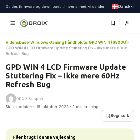
Dansk
Guider, firmware og downloads til hver enhed, vi sender
Vidensbase
/
Windows Gaming håndholdte
/
GPD WIN 4 (6800U)
/
GPD WIN 4 LCD Firmware Update Stuttering Fix – Ikke mere 60Hz
Refresh Bug
GPD WIN 4 LCD Firmware Update
Stuttering Fix – Ikke mere 60Hz
Refresh Bug
DROIX Support
Sidst opdateret 18. oktober 2023 · 2 min læsning
Bogmærk
Filer brugt i denne vejledning