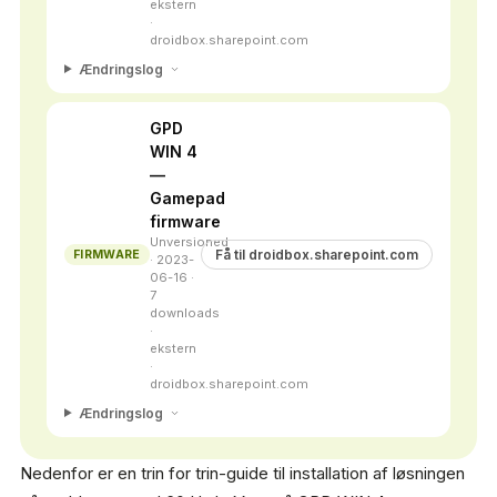
ekstern
·
droidbox.sharepoint.com
Ændringslog
GPD
WIN 4
—
Gamepad
firmware
Unversioned
Få til droidbox.sharepoint.com
FIRMWARE
· 2023-
06-16 ·
7
downloads
·
ekstern
·
droidbox.sharepoint.com
Ændringslog
Nedenfor er en trin for trin-guide til installation af løsningen