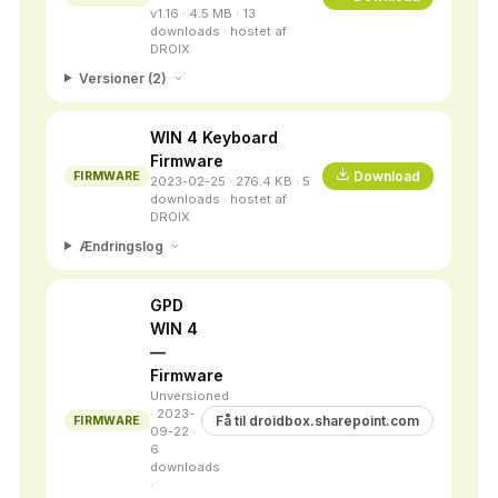
v1.16 · 4.5 MB · 13
downloads · hostet af
DROIX
Versioner (2)
WIN 4 Keyboard
Firmware
Download
FIRMWARE
2023-02-25 · 276.4 KB · 5
downloads · hostet af
DROIX
Ændringslog
GPD
WIN 4
—
Firmware
Unversioned
· 2023-
Få til droidbox.sharepoint.com
FIRMWARE
09-22 ·
6
downloads
·