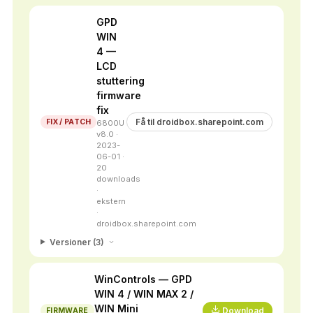
GPD
WIN
4 —
LCD
stuttering
firmware
fix
Få til droidbox.sharepoint.com
FIX / PATCH
6800U
v8.0 ·
2023-
06-01 ·
20
downloads
·
ekstern
·
droidbox.sharepoint.com
Versioner (3)
WinControls — GPD
WIN 4 / WIN MAX 2 /
WIN Mini
Download
FIRMWARE