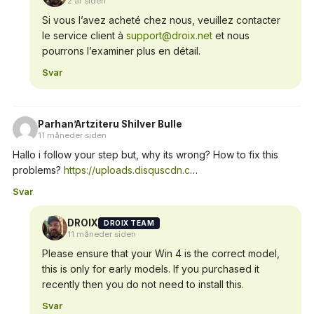
2 år siden
Si vous l’avez acheté chez nous, veuillez contacter
le service client à
support@droix.net
et nous
pourrons l’examiner plus en détail.
Svar
Parhan’Artziteru Shilver Bulle
11 måneder siden
Hallo i follow your step but, why its wrong? How to fix this
problems?
https://uploads.disquscdn.c
…
Svar
DROIX
DROIX TEAM
11 måneder siden
Please ensure that your Win 4 is the correct model,
this is only for early models. If you purchased it
recently then you do not need to install this.
Svar