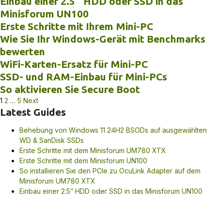
Einbau einer 2.5″ HDD oder SSD in das
Minisforum UN100
Erste Schritte mit Ihrem Mini-PC
Wie Sie Ihr Windows-Gerät mit Benchmarks
bewerten
WiFi-Karten-Ersatz für Mini-PC
SSD- und RAM-Einbau für Mini-PCs
So aktivieren Sie Secure Boot
Seitennummerierung
1
2
…
5
Next
Latest Guides
der
Beiträge
Behebung von Windows 11 24H2 BSODs auf ausgewählten
WD & SanDisk SSDs
Erste Schritte mit dem Minisforum UM780 XTX
Erste Schritte mit dem Minisforum UN100
So installieren Sie den PCIe zu OcuLink Adapter auf dem
Minisforum UM780 XTX
Einbau einer 2.5″ HDD oder SSD in das Minisforum UN100