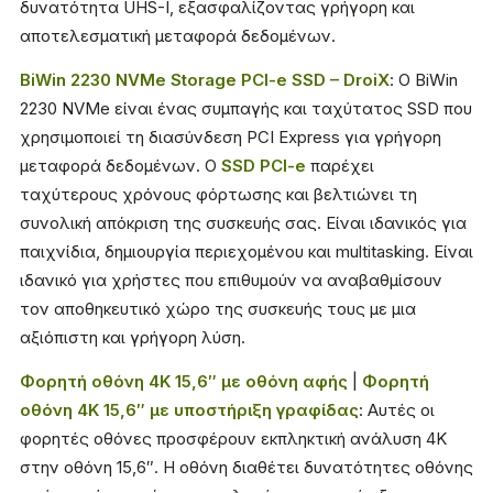
δυνατότητα UHS-I, εξασφαλίζοντας γρήγορη και
αποτελεσματική μεταφορά δεδομένων.
BiWin 2230 NVMe Storage PCI-e SSD – DroiX
: Ο BiWin
2230 NVMe είναι ένας συμπαγής και ταχύτατος SSD που
χρησιμοποιεί τη διασύνδεση PCI Express για γρήγορη
μεταφορά δεδομένων. Ο
SSD PCI-e
παρέχει
ταχύτερους χρόνους φόρτωσης και βελτιώνει τη
συνολική απόκριση της συσκευής σας. Είναι ιδανικός για
παιχνίδια, δημιουργία περιεχομένου και multitasking. Είναι
ιδανικό για χρήστες που επιθυμούν να αναβαθμίσουν
τον αποθηκευτικό χώρο της συσκευής τους με μια
αξιόπιστη και γρήγορη λύση.
Φορητή οθόνη 4K 15,6″ με οθόνη αφής
|
Φορητή
οθόνη 4K 15,6″ με υποστήριξη γραφίδας
: Αυτές οι
φορητές οθόνες προσφέρουν εκπληκτική ανάλυση 4K
στην οθόνη 15,6″. Η οθόνη διαθέτει δυνατότητες οθόνης