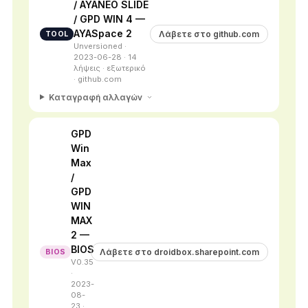
/ AYANEO SLIDE
/ GPD WIN 4 —
AYASpace 2
Λάβετε στο github.com
TOOL
Unversioned ·
2023-06-28 · 14
λήψεις · εξωτερικό
· github.com
Καταγραφή αλλαγών
GPD
Win
Max
/
GPD
WIN
MAX
2 —
BIOS
Λάβετε στο droidbox.sharepoint.com
BIOS
V0.35
·
2023-
08-
23 ·