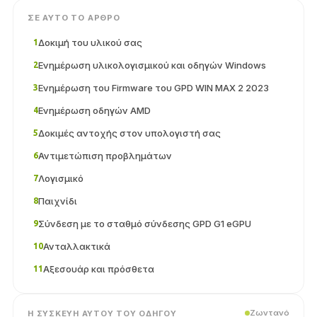
ΣΕ ΑΥΤΌ ΤΟ ΆΡΘΡΟ
Δοκιμή του υλικού σας
1
Ενημέρωση υλικολογισμικού και οδηγών Windows
2
Ενημέρωση του Firmware του GPD WIN MAX 2 2023
3
Ενημέρωση οδηγών AMD
4
Δοκιμές αντοχής στον υπολογιστή σας
5
Αντιμετώπιση προβλημάτων
6
Λογισμικό
7
Παιχνίδι
8
Σύνδεση με το σταθμό σύνδεσης GPD G1 eGPU
9
Ανταλλακτικά
10
Αξεσουάρ και πρόσθετα
11
Ζωντανό
Η ΣΥΣΚΕΥΉ ΑΥΤΟΎ ΤΟΥ ΟΔΗΓΟΎ