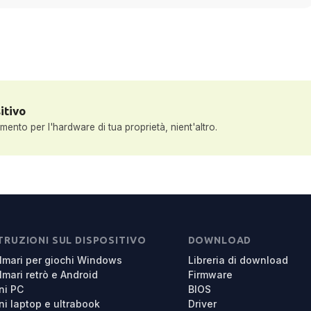
itivo
nto per l'hardware di tua proprietà, nient'altro.
TRUZIONI SUL DISPOSITIVO
DOWNLOAD
lmari per giochi Windows
Libreria di download
lmari retrò e Android
Firmware
ni PC
BIOS
ni laptop e ultrabook
Driver