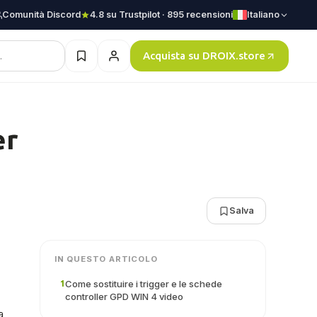
Comunità Discord
4.8 su Trustpilot · 895 recensioni
Italiano
Acquista su DROIX.store
er
Salva
IN QUESTO ARTICOLO
Come sostituire i trigger e le schede
1
controller GPD WIN 4 video
a