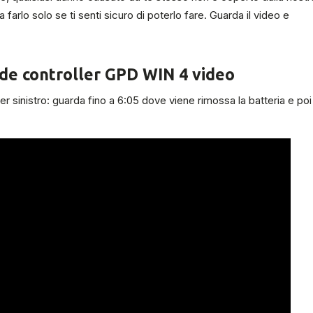
 a farlo solo se ti senti sicuro di poterlo fare. Guarda il video e
hede controller GPD WIN 4 video
er sinistro: guarda fino a 6:05 dove viene rimossa la batteria e poi