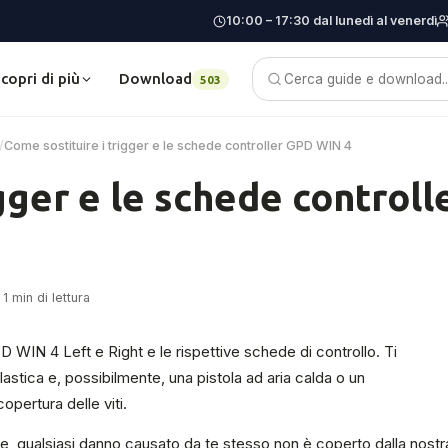
10:00 – 17:30 dal lunedì al venerdì
copri di più
Download
Blog
503
/
Come sostituire i trigger e le schede controller GPD WIN 4
gger e le schede controll
 min di lettura
 WIN 4 Left e Right e le rispettive schede di controllo. Ti
lastica e, possibilmente, una pistola ad aria calda o un
opertura delle viti.
 qualsiasi danno causato da te stesso non è coperto dalla nostr