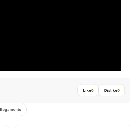
Like
0
Dislike
0
ollegamento