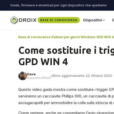
Guide, firmware e download per ogni dispositivo che spediamo
Dispositivi
S
BASE DI CONOSCENZA
Base di conoscenza
/
Palmari per giochi Windows
/
GPD WIN 4
Come sostituire i tri
GPD WIN 4
Dave
Ultimo aggiornamento 22 Ottobre 2025 · 1
Supporto DROIX
Questo video guida mostra come sostituire i trigger GPD
serviranno un cacciavite Phillips 000, un cacciavite di p
asciugacapelli per ammorbidire la colla sulla striscia di c
Come sempre, anche se consentiamo l’auto-riparazione,