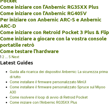
Pocket
Come iniziare con l’Anbernic RG35XX Plus
Come iniziare con l’Anbernic RG405V
Per iniziare con Anbernic ARC-S e Anbernic
ARC-D
Come iniziare con Retroid Pocket 3 Plus & Flip
Come iniziare a giocare con la vostra console
portatile retrò
Come testare l’hardware
Paginazione
1
2
…
5
Next
Latest Guides
degli
articoli
Guida alla ricarica dei dispositivi Anbernic: La sicurezza prima
di tutto
Come installare il firmware personalizzato MinUI
Come installare il firmware personalizzato Spruce sul Miyoo
A30
Come risolvere il loop di avvio di Retroid Pocket
Come iniziare con l’Anbernic RG35XX Plus