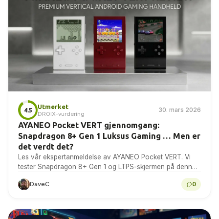
Utmerket
30. mars 2026
4.5
DROIX-vurdering
AYANEO Pocket VERT gjennomgang:
Snapdragon 8+ Gen 1 Luksus Gaming … Men er
det verdt det?
Les vår ekspertanmeldelse av AYANEO Pocket VERT. Vi
tester Snapdragon 8+ Gen 1 og LTPS-skjermen på denne
førsteklasses vertikale spillkonsollen. Er den den nye...
DaveC
0