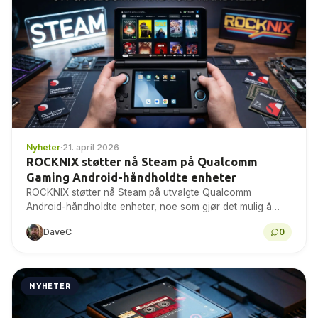
Nyheter
·
21. april 2026
ROCKNIX støtter nå Steam på Qualcomm
Gaming Android-håndholdte enheter
ROCKNIX støtter nå Steam på utvalgte Qualcomm
Android-håndholdte enheter, noe som gjør det mulig å
spille Linux-spill og noen Windows-spill gjennom Proton
DaveC
0
på maskinvare...
NYHETER