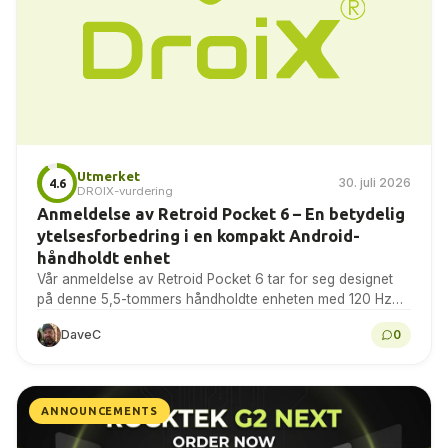
Utmerket
30. juli 2026
4.6
DROIX-vurdering
Anmeldelse av Retroid Pocket 6 – En betydelig
ytelsesforbedring i en kompakt Android-
håndholdt enhet
Vår anmeldelse av Retroid Pocket 6 tar for seg designet
på denne 5,5-tommers håndholdte enheten med 120 Hz
AMOLED-skjerm, batterilevetid og temperaturmålinger,
DaveC
0
Android-spill, emulering...
ANNOUNCEMENTS