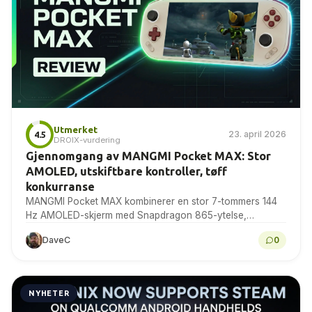
Utmerket
23. april 2026
4.5
DROIX-vurdering
Gjennomgang av MANGMI Pocket MAX: Stor
AMOLED, utskiftbare kontroller, tøff
konkurranse
MANGMI Pocket MAX kombinerer en stor 7-tommers 144
Hz AMOLED-skjerm med Snapdragon 865-ytelse,
utskiftbare kontroller og et førsteklasses design. I denne
DaveC
0
anmeldelsen tester vi...
NYHETER