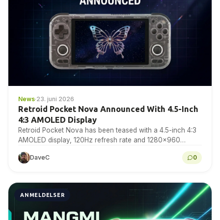
News
·
23. juni 2026
Retroid Pocket Nova Announced With 4.5-Inch
4:3 AMOLED Display
Retroid Pocket Nova has been teased with a 4.5-inch 4:3
AMOLED display, 120Hz refresh rate and 1280×960
resolution for retro gaming handheld fans to...
DaveC
0
ANMELDELSER