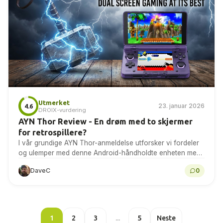
Utmerket
23. januar 2026
4.6
DROIX-vurdering
AYN Thor Review - En drøm med to skjermer
for retrospillere?
I vår grundige AYN Thor-anmeldelse utforsker vi fordeler
og ulemper med denne Android-håndholdte enheten med
to skjermer, og tester ytelsen, emuleringen og
DaveC
0
batterilevetiden.
1
2
3
...
5
Neste