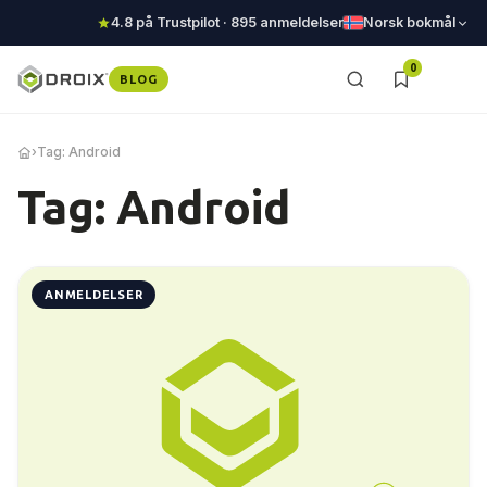
4.8 på Trustpilot · 895 anmeldelser
Norsk bokmål
0
BLOG
›
Tag: Android
Tag: Android
ANMELDELSER