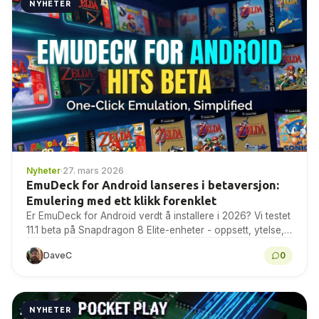
NYHETER
Nyheter
·
27. mars 2026
EmuDeck for Android lanseres i betaversjon:
Emulering med ett klikk forenklet
Er EmuDeck for Android verdt å installere i 2026? Vi testet
11.1 beta på Snapdragon 8 Elite-enheter - oppsett, ytelse,
kjente problemer og dom.
DaveC
0
NYHETER