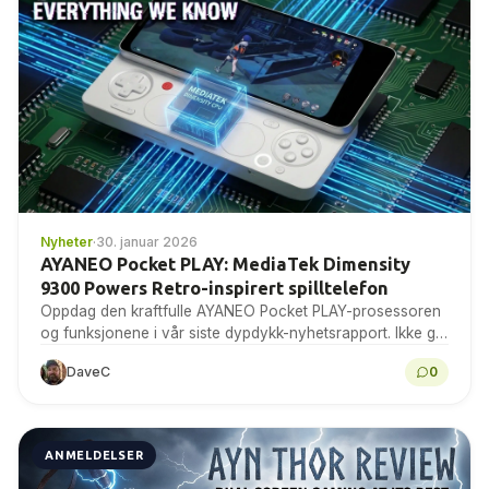
Nyheter
·
30. januar 2026
AYANEO Pocket PLAY: MediaTek Dimensity
9300 Powers Retro-inspirert spilltelefon
Oppdag den kraftfulle AYANEO Pocket PLAY-prosessoren
og funksjonene i vår siste dypdykk-nyhetsrapport. Ikke gå
glipp av noe!
DaveC
0
ANMELDELSER