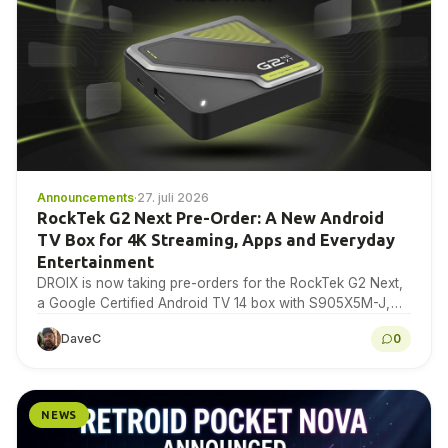
Announcements
·
27. juli 2026
RockTek G2 Next Pre-Order: A New Android
TV Box for 4K Streaming, Apps and Everyday
Entertainment
DROIX is now taking pre-orders for the RockTek G2 Next,
a Google Certified Android TV 14 box with S905X5M-J,
4GB RAM, 64GB storage, Wi-Fi...
DaveC
0
NEWS