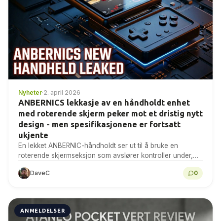
Nyheter
·
2. april 2026
ANBERNICS lekkasje av en håndholdt enhet
med roterende skjerm peker mot et dristig nytt
design - men spesifikasjonene er fortsatt
ukjente
En lekket ANBERNIC-håndholdt ser ut til å bruke en
roterende skjermseksjon som avslører kontroller under,
men selskapet har ikke bekreftet produktet eller dets
DaveC
0
spesifikasjoner....
ANMELDELSER