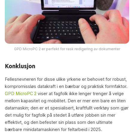
GPD MicroPC 2 er perfekt for rask redigering av dokumenter
Konklusjon
Fellesnevneren for disse ulike yrkene er behovet for robust,
kompromissløs datakraft i en bærbar og praktisk formfaktor.
GPD MicroPC 2
viser at fagfolk ikke lenger trenger å velge
mellom kapasitet og mobilitet. Den er mer enn bare en liten
datamaskin; den er et spesialisert, kraftfullt verktøy som gjør
det mulig for fagfolk på stedet å utføre jobben sin mer
effektivt, og den befester sin plass som den ultimate
bærbare minidatamaskinen for feltarbeid i 2025.