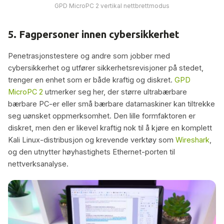
GPD MicroPC 2 vertikal nettbrettmodus
5. Fagpersoner innen cybersikkerhet
Penetrasjonstestere og andre som jobber med
cybersikkerhet og utfører sikkerhetsrevisjoner på stedet,
trenger en enhet som er både kraftig og diskret.
GPD
MicroPC 2
utmerker seg her, der større ultrabærbare
bærbare PC-er eller små bærbare datamaskiner kan tiltrekke
seg uønsket oppmerksomhet. Den lille formfaktoren er
diskret, men den er likevel kraftig nok til å kjøre en komplett
Kali Linux-distribusjon og krevende verktøy som
Wireshark
,
og den utnytter høyhastighets Ethernet-porten til
nettverksanalyse.