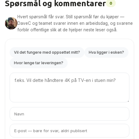
Spørsmål og kommentarer
0
Hvert spørsmål får svar. Still spørsmål før du kjøper —
DaveC og teamet svarer innen en arbeidsdag, og svarene
forblir offentlige slik at de hjelper neste leser også.
Vil det fungere med oppsettet mitt?
Hva ligger i esken?
Hvor lenge tar leveringen?
Your
question
Ditt
Din
navn
e-
post