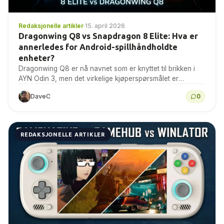
Redaksjonelle artikler
·
15. april 2026
Dragonwing Q8 vs Snapdragon 8 Elite: Hva er
annerledes for Android-spillhåndholdte
enheter?
Dragonwing Q8 er nå navnet som er knyttet til brikken i
AYN Odin 3, men det virkelige kjøperspørsmålet er
hvordan den kan sammenlignes med...
DaveC
0
REDAKSJONELLE ARTIKLER