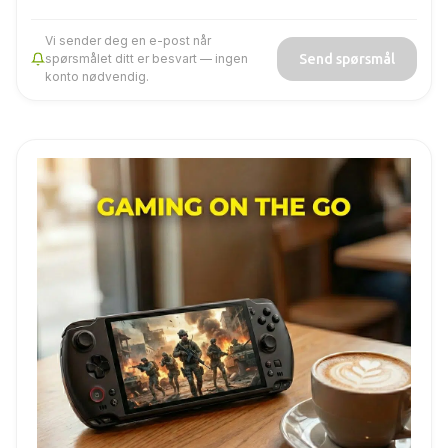
Vi sender deg en e-post når
Send spørsmål
spørsmålet ditt er besvart — ingen
konto nødvendig.