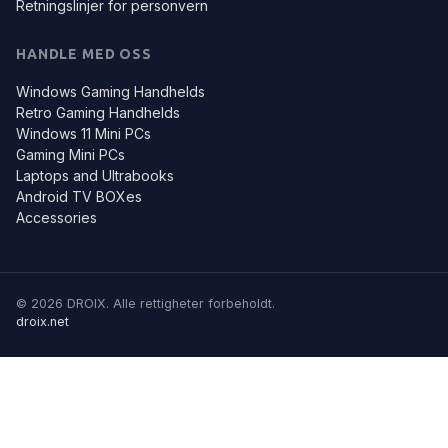
Retningslinjer for personvern
HANDLE MED OSS
Windows Gaming Handhelds
Retro Gaming Handhelds
Windows 11 Mini PCs
Gaming Mini PCs
Laptops and Ultrabooks
Android TV BOXes
Accessories
© 2026 DROIX. Alle rettigheter forbeholdt.
droix.net
Vi bruker noen av disse informasjonskapslene for å gi leserne våre
en bedre opplevelse. Finn ut mer på:
Retningslinjer for
informasjonskapsler