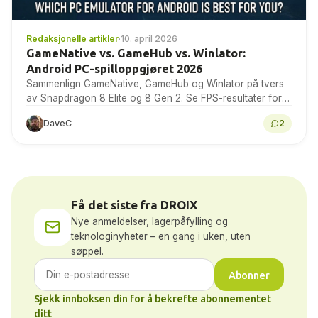
Redaksjonelle artikler
·
10. april 2026
GameNative vs. GameHub vs. Winlator:
Android PC-spilloppgjøret 2026
Sammenlign GameNative, GameHub og Winlator på tvers
av Snapdragon 8 Elite og 8 Gen 2. Se FPS-resultater for
The Witcher 3, GTA V og...
DaveC
2
Få det siste fra DROIX
Nye anmeldelser, lagerpåfylling og
teknologinyheter – en gang i uken, uten
søppel.
Abonner
Sjekk innboksen din for å bekrefte abonnementet
ditt