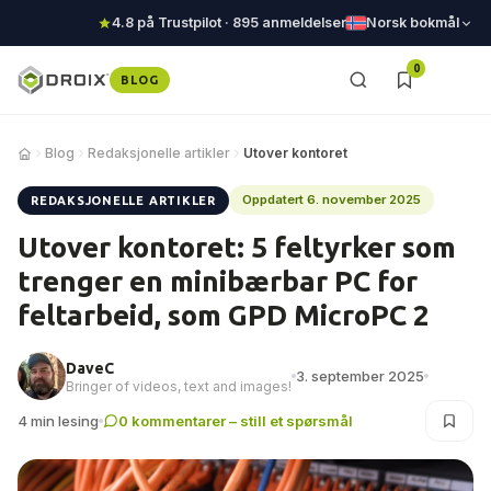
4.8 på Trustpilot · 895 anmeldelser
Norsk bokmål
0
BLOG
Blog
Redaksjonelle artikler
Utover kontoret
Oppdatert 6. november 2025
REDAKSJONELLE ARTIKLER
Utover kontoret: 5 feltyrker som
trenger en minibærbar PC for
feltarbeid, som GPD MicroPC 2
DaveC
3. september 2025
Bringer of videos, text and images!
4 min lesing
0 kommentarer – still et spørsmål