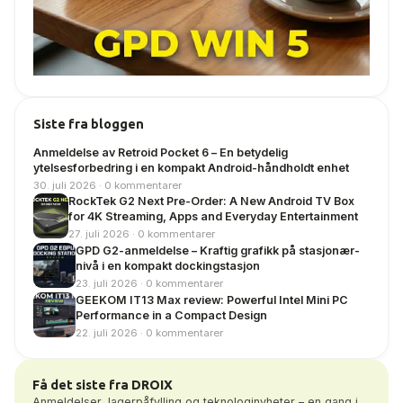
Siste fra bloggen
Anmeldelse av Retroid Pocket 6 – En betydelig
ytelsesforbedring i en kompakt Android-håndholdt enhet
30. juli 2026 · 0 kommentarer
RockTek G2 Next Pre-Order: A New Android TV Box
for 4K Streaming, Apps and Everyday Entertainment
27. juli 2026 · 0 kommentarer
GPD G2-anmeldelse – Kraftig grafikk på stasjonær-
nivå i en kompakt dockingstasjon
23. juli 2026 · 0 kommentarer
GEEKOM IT13 Max review: Powerful Intel Mini PC
Performance in a Compact Design
22. juli 2026 · 0 kommentarer
Få det siste fra DROIX
Anmeldelser, lagerpåfylling og teknologinyheter – en gang i