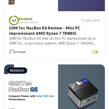
Excelent
21 iunie 2024
4.7
Verdict DROIX
GMKTec NucBox K6 Review - Mini PC
impresionant AMD Ryzen 7 7840HS
GMKTec NucBox K6 este un mini PC impresionant de la
GMKTec, cu procesor puternic AMD Ryzen 7 7840HS,
grafică Radeon 780M și opțiuni avansate...
Cristian
0
RECENZII