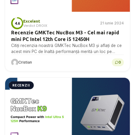
Excelent
21 iunie 2024
4.6
Verdict DROIX
Recenzie GMKTec NucBox M3 - Cel mai rapid
mini PC Intel 12th Core i5 12450H
Citiți recenzia noastră GMKTec NucBox M3 și aflați de ce
acest mini PC de înaltă performanță merită un loc pe
desktop.
Cristian
0
RECENZII