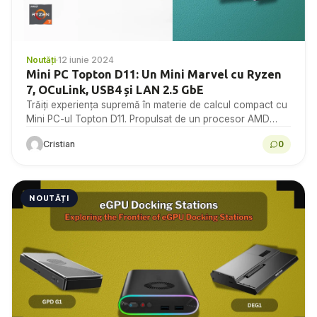
Noutăți
·
12 iunie 2024
Mini PC Topton D11: Un Mini Marvel cu Ryzen
7, OCuLink, USB4 și LAN 2.5 GbE
Trăiți experiența supremă în materie de calcul compact cu
Mini PC-ul Topton D11. Propulsat de un procesor AMD
Ryzen 7, această minunăție mini oferă...
Cristian
0
NOUTĂȚI