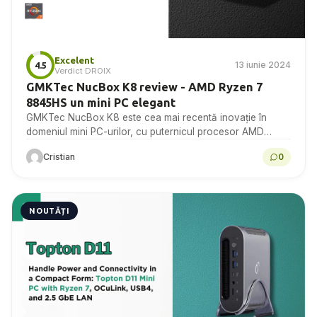
Excelent
13 iunie 2024
4.5
Verdict DROIX
GMKTec NucBox K8 review - AMD Ryzen 7
8845HS un mini PC elegant
GMKTec NucBox K8 este cea mai recentă inovație în
domeniul mini PC-urilor, cu puternicul procesor AMD
Ryzen 7 8845HS.
Cristian
0
NOUTĂȚI