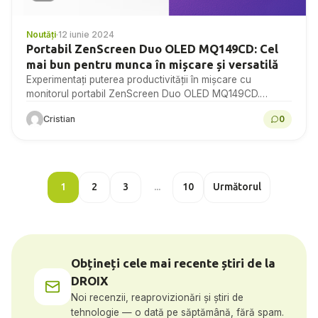
Noutăți
·
12 iunie 2024
Portabil ZenScreen Duo OLED MQ149CD: Cel
mai bun pentru munca în mișcare și versatilă
Experimentați puterea productivității în mișcare cu
monitorul portabil ZenScreen Duo OLED MQ149CD.
Dublați-vă suprafața ecranului și creșteți-vă eficiența cu
Cristian
0
designul său inovator și caracteristicile...
1
2
3
...
10
Următorul
Obțineți cele mai recente știri de la
DROIX
Noi recenzii, reaprovizionări și știri de
tehnologie — o dată pe săptămână, fără spam.