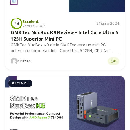
Excelent
21 iunie 2024
4.6
Verdict DROIX
GMKTec NucBox K9 Review - Intel Core Ultra 5
125H Superior Mini PC
GMKTec NucBox K9 de la GMKTec este un mini PC
puternic cu procesor Intel Core Ultra 5 125H, GPU Arc
integrat și conectivitate avansată,...
Cristian
0
RECENZII