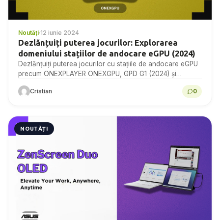
Noutăți
·
12 iunie 2024
Dezlănțuiți puterea jocurilor: Explorarea
domeniului stațiilor de andocare eGPU (2024)
Dezlănțuiți puterea jocurilor cu stațiile de andocare eGPU
precum ONEXPLAYER ONEXGPU, GPD G1 (2024) și
Minisforum DEG1. Scufundați-vă în performanță și
Cristian
0
conectivitate de neegalat,...
NOUTĂȚI