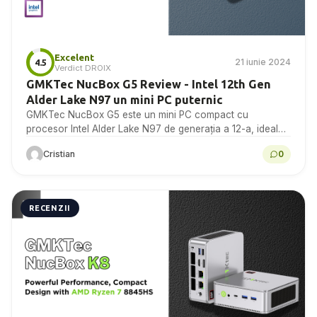
Excelent
21 iunie 2024
4.5
Verdict DROIX
GMKTec NucBox G5 Review - Intel 12th Gen
Alder Lake N97 un mini PC puternic
GMKTec NucBox G5 este un mini PC compact cu
procesor Intel Alder Lake N97 de generația a 12-a, ideal
pentru birourile de acasă și...
Cristian
0
RECENZII