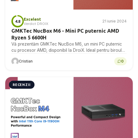
Excelent
21 iunie 2024
4.8
Verdict DROIX
GMKTec NucBox M6 - Mini PC puternic AMD
Ryzen 5 6600H
Vă prezentăm GMKTec NucBox M6, un mini PC puternic
cu procesor AMD, disponibil la DroiX. Ideal pentru biroul
de acasă și pentru afaceri, acest...
Cristian
0
RECENZII