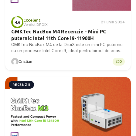
Excelent
21 iunie 2024
4.6
Verdict DROIX
GMKTec NucBox M4 Recenzie - Mini PC
puternic Intel 11th Core i9-11900H
GMKTec NucBox M4 de la DroiX este un mini PC puternic
cu un procesor Intel Core i9, ideal pentru biroul de acasă
și utilizarea...
Cristian
0
RECENZII