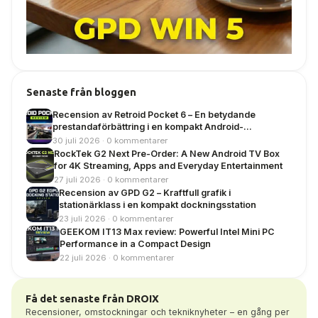
Senaste från bloggen
Recension av Retroid Pocket 6 – En betydande
prestandaförbättring i en kompakt Android-
handhållen enhet
30 juli 2026 · 0 kommentarer
RockTek G2 Next Pre-Order: A New Android TV Box
for 4K Streaming, Apps and Everyday Entertainment
27 juli 2026 · 0 kommentarer
Recension av GPD G2 – Kraftfull grafik i
stationärklass i en kompakt dockningsstation
23 juli 2026 · 0 kommentarer
GEEKOM IT13 Max review: Powerful Intel Mini PC
Performance in a Compact Design
22 juli 2026 · 0 kommentarer
Få det senaste från DROIX
Recensioner, omstockningar och tekniknyheter – en gång per