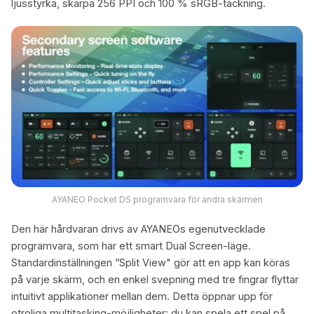
ljusstyrka, skarpa 256 PPI och 100 % sRGB-täckning.
AYANEO Pocket DS programvara för andra skärmen
Den här hårdvaran drivs av AYANEOs egenutvecklade
programvara, som har ett smart Dual Screen-läge.
Standardinställningen ”Split View" gör att en app kan köras
på varje skärm, och en enkel svepning med tre fingrar flyttar
intuitivt applikationer mellan dem. Detta öppnar upp för
otroliga multitasking-möjligheter: du kan spela ett spel på