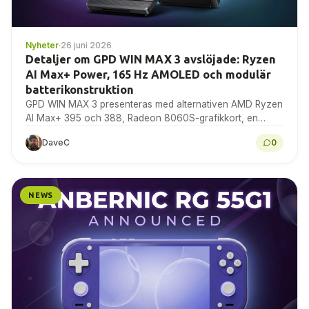
Nyheter
·
26 juni 2026
Detaljer om GPD WIN MAX 3 avslöjade: Ryzen
AI Max+ Power, 165 Hz AMOLED och modulär
batterikonstruktion
GPD WIN MAX 3 presenteras med alternativen AMD Ryzen
AI Max+ 395 och 388, Radeon 8060S-grafikkort, en
9,06-tums AMOLED-skärm med 165 Hz, modulärt batteri...
DaveC
0
NEWS