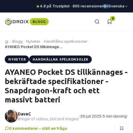
4.8 på Trustpilot · 895 recensioner
Svenska
0
BLOGG
Blogg
Nyheter
Handhållna spelkonsoler
AYANEO Pocket DS tillkännages - bekräftade spe…
NYHETER
HANDHÅLLNA SPELKONSOLER
AYANEO Pocket DS tillkännages -
bekräftade specifikationer -
Snapdragon-kraft och ett
massivt batteri
DaveC
29 juli 2025
5 min läsning
Bringer of videos, text and images!
0 kommentarer – ställ en fråga