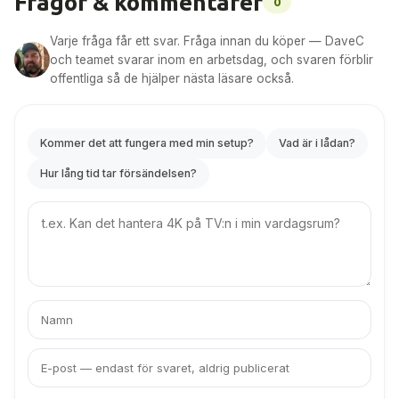
Frågor & kommentarer
0
Varje fråga får ett svar. Fråga innan du köper — DaveC
och teamet svarar inom en arbetsdag, och svaren förblir
offentliga så de hjälper nästa läsare också.
Kommer det att fungera med min setup?
Vad är i lådan?
Hur lång tid tar försändelsen?
Your
question
Ditt
Din
namn
e-
post