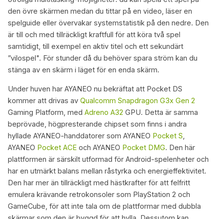
den övre skärmen medan du tittar på en video, läser en
spelguide eller övervakar systemstatistik på den nedre. Den
är till och med tillräckligt kraftfull för att köra två spel
samtidigt, till exempel en aktiv titel och ett sekundärt
”vilospel". För stunder då du behöver spara ström kan du
stänga av en skärm i läget för en enda skärm.
Under huven har AYANEO nu bekräftat att Pocket DS
kommer att drivas av
Qualcomm
Snapdragon G3x Gen 2
Gaming Platform, med
Adreno A32
GPU. Detta är samma
beprövade, högpresterande chipset som finns i andra
hyllade AYANEO-handdatorer som AYANEO
Pocket S
,
AYANEO
Pocket ACE
och AYANEO
Pocket DMG
. Den här
plattformen är särskilt utformad för Android-spelenheter och
har en utmärkt balans mellan råstyrka och energieffektivitet.
Den har mer än tillräckligt med hästkrafter för att felfritt
emulera krävande retrokonsoler som PlayStation 2 och
GameCube, för att inte tala om de plattformar med dubbla
skärmar som den är byggd för att hylla. Dessutom kan