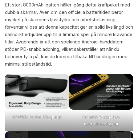
Ett stort 8000mAh-batteri håller igång detta kraftpaket med
dubbla skärmar. Även om den officiella batteritiden beror
mycket på skärmens ljusstyrka och arbetsbelastning,
förväntar vi oss att denna kapacitet ger en solid livslängd och
sannolikt erbjuder upp till 6 timmars spel på mindre krävande
titlar. Avgörande är att den spelande Android-handdatorn
stöder PD-snabbladdning, vilket säkerställer att när du
behöver fylla på, kan du komma tillbaka till handlingen med
minimal stilleståndstid.
AYANEO Pocket DS-grepp
AYANEO Pocket DS-
kontrollens layout