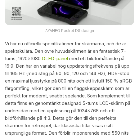
AYANEO Pocket DS design
Vi har nu officiella specifikationer för skärmarna, och de är
spektakulära. Den övre huvudskärmen är en fantastisk 7-
tums, 1920×1080
OLED-panel
med ett bildförhållande på
16:9. Den har en variabel hög uppdateringsfrekvens på upp
till 165 Hz (med steg på 60, 90, 120 och 144 Hz), HDR-stöd,
en maximal ljusstyrka på 800 nits och ett livfullt 150 % sRGB-
färgomfång, vilket gör den till en flaggskeppsskärm som är
perfekt för modernt, snabbt spelande. Som komplement till
detta finns en genomtänkt designad 5-tums LCD-skärm på
undersidan med en upplösning på 1024×768 och ett
bildförhållande på 4:3. Detta gör den till den perfekta
skärmen för retrospel, där klassiska titlar visas i sitt
ursprungliga format. Den förblir imponerande med 550 nits