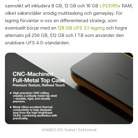
sannolikt att inkludera 8 GB, 12 GB och 16 GB
LPDDR5x
RAM,
vilket säkerställer smidig multitasking och gameplay. För
lagring förväntar vi oss en differentierad strategi, som
eventuellt börjar med en
128 GB UFS 3.1-lagring
och högre
alternativ på 256 GB, 512 GB och 1 TB som använder den
snabbare UFS 4.0-standarden.
AYANEO DS-fodral i fickformat