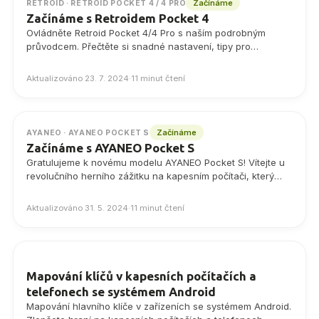
Objevte osvědčené postupy a tipy pro bezpečný a
Začínáme
RETROID · RETROID POCKET 4 / 4 PRO
bezproblémový proces resetování.
Začínáme s Retroidem Pocket 4
Ovládněte Retroid Pocket 4/4 Pro s naším podrobným
průvodcem. Přečtěte si snadné nastavení, tipy pro
přizpůsobení a způsoby, jak vylepšit své retro hraní na
tomto pokročilém kapesním počítači se systémem Android.
Aktualizováno 23. 7. 2024
·
11 minut čtení
Ideální pro začátečníky i zkušené hráče.
Začínáme
AYANEO · AYANEO POCKET S
Začínáme s AYANEO Pocket S
Gratulujeme k novému modelu AYANEO Pocket S! Vítejte u
revolučního herního zážitku na kapesním počítači, který
přináší to nejlepší z retro herních…
Aktualizováno 31. 5. 2024
·
11 minut čtení
Mapování klíčů v kapesních počítačích a
telefonech se systémem Android
Mapování hlavního klíče v zařízeních se systémem Android.