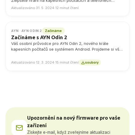
Zlepšete hraní na kapesních počítačích a telefonech
pomocí našeho přehledného průvodce mapováním kláves.
Aktualizováno 31. 5. 2024
·
12 minut čtení
Objevte tipy pro přizpůsobení ovládání a optimalizaci hraní,
které jsou ideální pro uživatele systému Android, kteří chtějí
vylepšit svůj herní zážitek.
Začínáme
AYN · AYN ODIN 2
Začínáme s AYN Odin 2
Váš osobní průvodce pro AYN Odin 2, nového krále
kapesních počítačů se systémem Android. Projdeme si vše
- od nastavení až po instalaci hry.
Aktualizováno 12. 3. 2024
·
15 minut čtení
soubory
Upozornění na nový firmware pro vaše
zařízení
Získejte e-mail, když zveřejníme aktualizaci