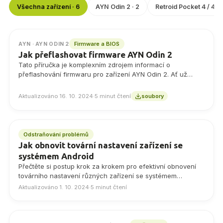
Všechna zařízení · 6
AYN Odin 2 · 2
Retroid Pocket 4 / 4 Pr
Firmware a BIOS
AYN · AYN ODIN 2
Jak přeflashovat firmware AYN Odin 2
Tato příručka je komplexním zdrojem informací o
přeflashování firmwaru pro zařízení AYN Odin 2. Ať už
chcete zlepšit výkon, opravit chyby nebo…
Aktualizováno 16. 10. 2024
·
5 minut čtení
soubory
Odstraňování problémů
Jak obnovit tovární nastavení zařízení se
systémem Android
Přečtěte si postup krok za krokem pro efektivní obnovení
továrního nastavení různých zařízení se systémem
Android, od chytrých telefonů až po herní kapesní počítače
Aktualizováno 1. 10. 2024
·
5 minut čtení
se systémem Android. Náš komplexní průvodce správným
obnovením továrního nastavení zařízení se systémem
Android vám zaručí, že své zařízení bez problémů obnovíte.