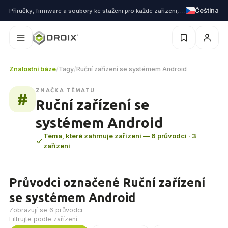
Čeština
Příručky, firmware a soubory ke stažení pro každé zařízení, které dodáváme
Znalostní báze
/
Tagy
/
Ruční zařízení se systémem Android
ZNAČKA TÉMATU
#
Ruční zařízení se
systémem Android
Téma, které zahrnuje zařízení — 6 průvodci · 3
zařízení
Průvodci označené Ruční zařízení
se systémem Android
Zobrazují se 6 průvodci
Filtrujte podle zařízení