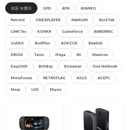
모든 브랜드
GPD
AYN
AYANEO
Retroid
ONEXPLAYER
MANGMI
RockTek
GMKTec
KONKR
Gameforce
ANBERNIC
GuliKit
BudPlus
AOKZOE
Beelink
DROIX
Tanix
iPega
Rii
Meetion
EasySMX
BittBoy
Xtreamer
One Netbook
MinisForum
RETROFLAG
ASUS
ACEPC
Moqi
LDK
Miyoo