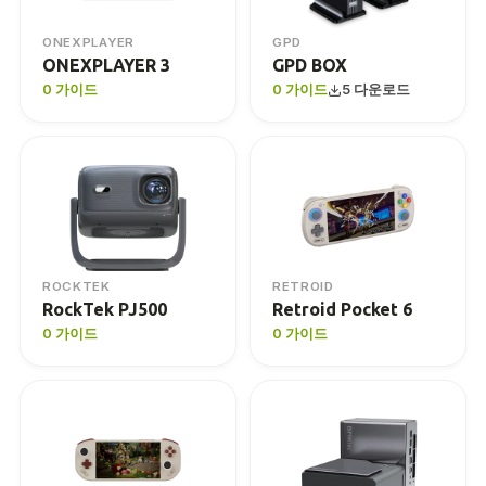
ONEXPLAYER
GPD
ONEXPLAYER 3
GPD BOX
0 가이드
0 가이드
5 다운로드
ROCKTEK
RETROID
RockTek PJ500
Retroid Pocket 6
0 가이드
0 가이드