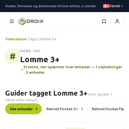
Dansk
Guider, firmware og downloads til hver enhed, vi sender
Vidensbase
/
Tags
/
Lomme 3+
EMNE-TAG
#
Lomme 3+
Et emne, der spænder over enheder — 1 vejledninger
· 2 enheder
Guider tagget Lomme 3+
Viser guiden 1
Filtrer efter enhed
Alle enheder · 1
Retroid Pocket 3+ · 1
Retroid Pocket Flip · 