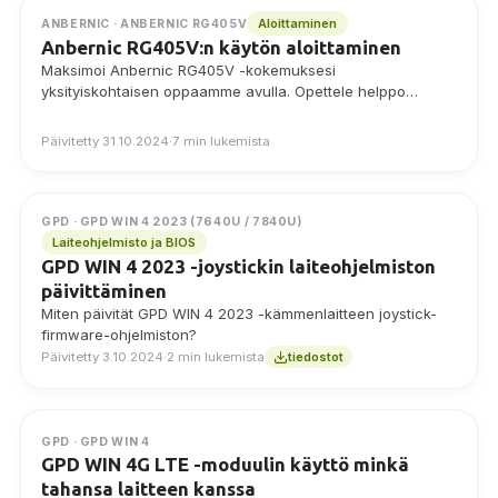
Aloittaminen
ANBERNIC · ANBERNIC RG405V
Anbernic RG405V:n käytön aloittaminen
Maksimoi Anbernic RG405V -kokemuksesi
yksityiskohtaisen oppaamme avulla. Opettele helppo
asennus, pelien asennus ja Android-käyttöjärjestelmän
vinkkejä sujuviin ja parannettuihin retropeliseikkailuihin.
Päivitetty 31.10.2024
·
7 min lukemista
GPD · GPD WIN 4 2023 (7640U / 7840U)
Laiteohjelmisto ja BIOS
GPD WIN 4 2023 -joystickin laiteohjelmiston
päivittäminen
Miten päivität GPD WIN 4 2023 -kämmenlaitteen joystick-
firmware-ohjelmiston?
Päivitetty 3.10.2024
·
2 min lukemista
tiedostot
GPD · GPD WIN 4
GPD WIN 4G LTE -moduulin käyttö minkä
tahansa laitteen kanssa