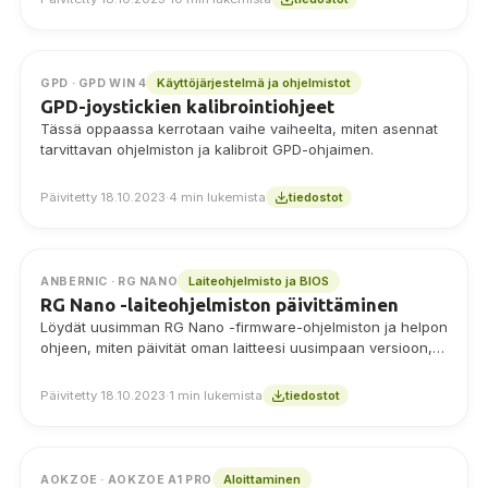
varastoversion. Seuraa tätä uutta opasta ja ota selvää,
miten Retro Handheld -konsolillesi käy!
Käyttöjärjestelmä ja ohjelmistot
GPD · GPD WIN 4
GPD-joystickien kalibrointiohjeet
Tässä oppaassa kerrotaan vaihe vaiheelta, miten asennat
tarvittavan ohjelmiston ja kalibroit GPD-ohjaimen.
Päivitetty 18.10.2023
·
4 min lukemista
tiedostot
Laiteohjelmisto ja BIOS
ANBERNIC · RG NANO
RG Nano -laiteohjelmiston päivittäminen
Löydät uusimman RG Nano -firmware-ohjelmiston ja helpon
ohjeen, miten päivität oman laitteesi uusimpaan versioon,
täältä.
Päivitetty 18.10.2023
·
1 min lukemista
tiedostot
Aloittaminen
AOKZOE · AOKZOE A1 PRO