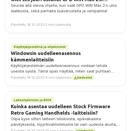
Seuraa alla olevia ohjeita, kun saat GPD WIN Max 2:n ulos
laatikosta, sekä parhaita lisävarusteita ja vempaimia!
Päivitetty 18.10.2023
·
5 min lukemista
Käyttöjärjestelmä ja ohjelmistot
Windowsin uudelleenasennus
kämmenlaitteisiin
Käyttöjärjestelmän uudelleenasennus voidaan tehdä
useista syistä. Tämä opas näyttää, miten saat puhtaan
asennuksen käyntiin riippumatta siitä, onko jokin mennyt
Päivitetty 18.10.2023
·
6 min lukemista
tiedostot
pieleen, valmistaudutko myymään kämmenlaitteesi tai
haluatko vain antaa laitteellesi pienen päivityksen.
Laiteohjelmisto ja BIOS
Kuinka asentaa uudelleen Stock Firmware
Retro Gaming Handhelds -laitteisiin?
Olipa kyse sitten laitteen tiiliskivistä, epävakaasta
päivityksestä, myyntivalmisteluista tai vain uudesta alusta,
saatat joutua palauttamaan laiteohjelmiston ja asentamaan
Päivitetty 18.10.2023
·
10 min lukemista
tiedostot