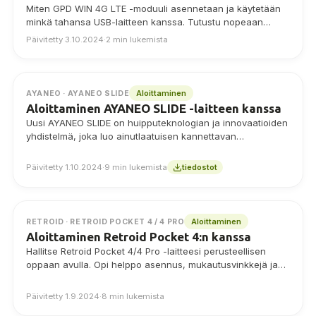
Miten GPD WIN 4G LTE -moduuli asennetaan ja käytetään
minkä tahansa USB-laitteen kanssa. Tutustu nopeaan
internetiin milloin ja missä tahansa!
Päivitetty 3.10.2024
·
2 min lukemista
Aloittaminen
AYANEO · AYANEO SLIDE
Aloittaminen AYANEO SLIDE -laitteen kanssa
Uusi AYANEO SLIDE on huipputeknologian ja innovaatioiden
yhdistelmä, joka luo ainutlaatuisen kannettavan
pelikokemuksen. Aivan kuten muutkin AYANEO-laitteet,
sinulla on tehokas Windows-tietokone käden…
Päivitetty 1.10.2024
·
9 min lukemista
tiedostot
Aloittaminen
RETROID · RETROID POCKET 4 / 4 PRO
Aloittaminen Retroid Pocket 4:n kanssa
Hallitse Retroid Pocket 4/4 Pro -laitteesi perusteellisen
oppaan avulla. Opi helppo asennus, mukautusvinkkejä ja
miten voit parantaa retropelikokemustasi tällä kehittyneellä
Android-käsikonsolilla. Ihanteellinen sekä aloittelijoille että
Päivitetty 1.9.2024
·
8 min lukemista
kokeneille pelaajille.