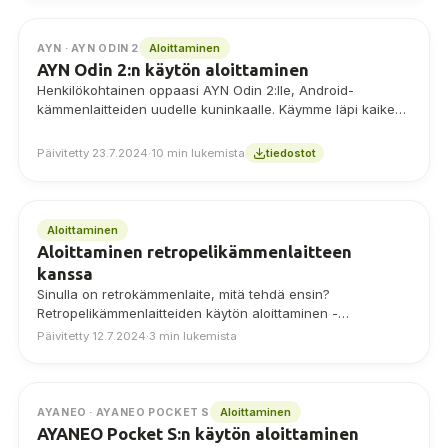
Aloittaminen
AYN · AYN ODIN 2
AYN Odin 2:n käytön aloittaminen
Henkilökohtainen oppaasi AYN Odin 2:lle, Android-
kämmenlaitteiden uudelle kuninkaalle. Käymme läpi kaiken
- perustamisesta pelin asentamiseen.
Päivitetty 23.7.2024
·
10 min lukemista
tiedostot
Aloittaminen
Aloittaminen retropelikämmenlaitteen
kanssa
Sinulla on retrokämmenlaite, mitä tehdä ensin?
Retropelikämmenlaitteiden käytön aloittaminen -
oppaastamme näet, miten laite asetetaan, lisätään pelejä,
Päivitetty 12.7.2024
·
3 min lukemista
mukautetaan firmwarea ja paljon muuta!
Aloittaminen
AYANEO · AYANEO POCKET S
AYANEO Pocket S:n käytön aloittaminen