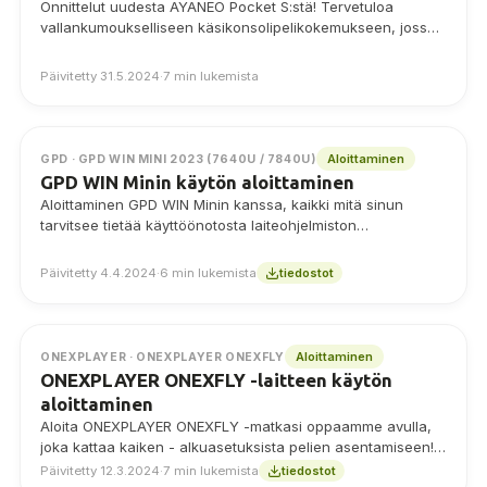
Onnittelut uudesta AYANEO Pocket S:stä! Tervetuloa
vallankumoukselliseen käsikonsolipelikokemukseen, jossa
yhdistyvät retropelikonsolien ja huipputeknologian parhaat
puolet. Tämä laite ei ole tarkoitettu vain
Päivitetty 31.5.2024
·
7 min lukemista
suosikkiklassikoiden…
Aloittaminen
GPD · GPD WIN MINI 2023 (7640U / 7840U)
GPD WIN Minin käytön aloittaminen
Aloittaminen GPD WIN Minin kanssa, kaikki mitä sinun
tarvitsee tietää käyttöönotosta laiteohjelmiston
päivittämiseen ja GPD G1 eGPU:n liittämiseen.
Päivitetty 4.4.2024
·
6 min lukemista
tiedostot
Aloittaminen
ONEXPLAYER · ONEXPLAYER ONEXFLY
ONEXPLAYER ONEXFLY -laitteen käytön
aloittaminen
Aloita ONEXPLAYER ONEXFLY -matkasi oppaamme avulla,
joka kattaa kaiken - alkuasetuksista pelien asentamiseen!
Haluamme varmistaa, että saat kaiken irti kompaktista
Päivitetty 12.3.2024
·
7 min lukemista
tiedostot