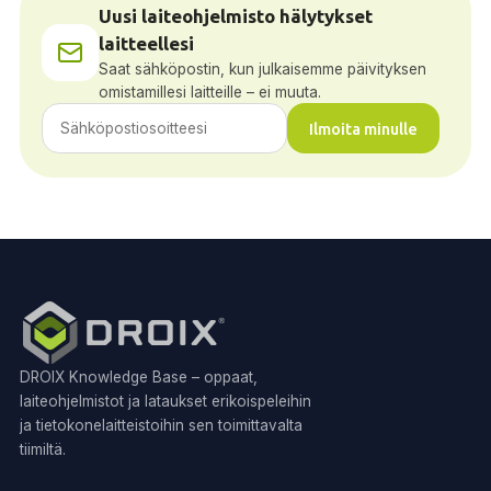
Uusi laiteohjelmisto hälytykset
laitteellesi
Saat sähköpostin, kun julkaisemme päivityksen
omistamillesi laitteille – ei muuta.
Ilmoita minulle
DROIX Knowledge Base – oppaat,
laiteohjelmistot ja lataukset erikoispeleihin
ja tietokonelaitteistoihin sen toimittavalta
tiimiltä.