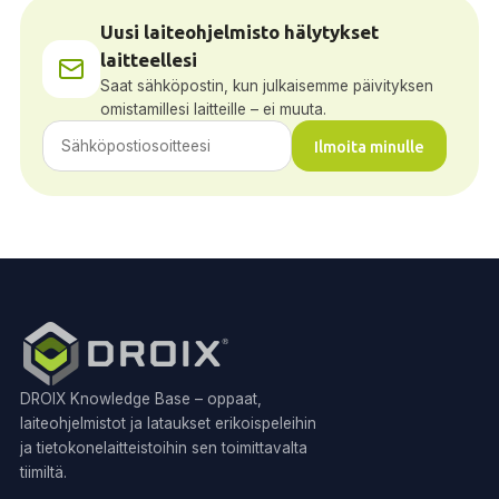
Uusi laiteohjelmisto hälytykset
laitteellesi
Saat sähköpostin, kun julkaisemme päivityksen
omistamillesi laitteille – ei muuta.
Ilmoita minulle
DROIX Knowledge Base – oppaat,
laiteohjelmistot ja lataukset erikoispeleihin
ja tietokonelaitteistoihin sen toimittavalta
tiimiltä.