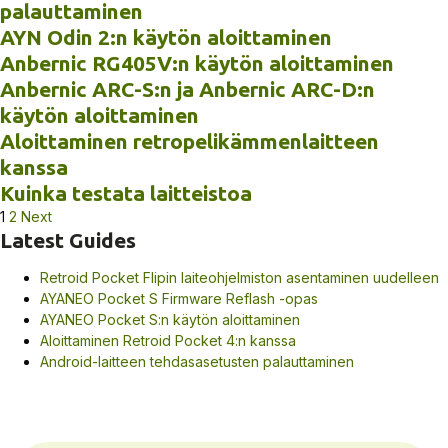
palauttaminen
AYN Odin 2:n käytön aloittaminen
Anbernic RG405V:n käytön aloittaminen
Anbernic ARC-S:n ja Anbernic ARC-D:n
käytön aloittaminen
Aloittaminen retropelikämmenlaitteen
kanssa
Kuinka testata laitteistoa
Artikkelien
1
2
Next
Latest Guides
sivutus
Retroid Pocket Flipin laiteohjelmiston asentaminen uudelleen
AYANEO Pocket S Firmware Reflash -opas
AYANEO Pocket S:n käytön aloittaminen
Aloittaminen Retroid Pocket 4:n kanssa
Android-laitteen tehdasasetusten palauttaminen