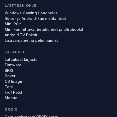
LAITTEEN OHJE
Windows Gaming Handhelds
Retro- ja Android-kämmenlaitteet
Mini PC:t
Mini kannettavat tietokoneet ja ultrabookit
Android TV Boksit
Lisävarusteet ja peliohjaimet
LATAUKSET
Lataukset kirjasto
Firmware
BIOS
Driver
OS Image
Tool
Fix / Patch
Manual
DROIX
Osta osoitteesta DROIX.store