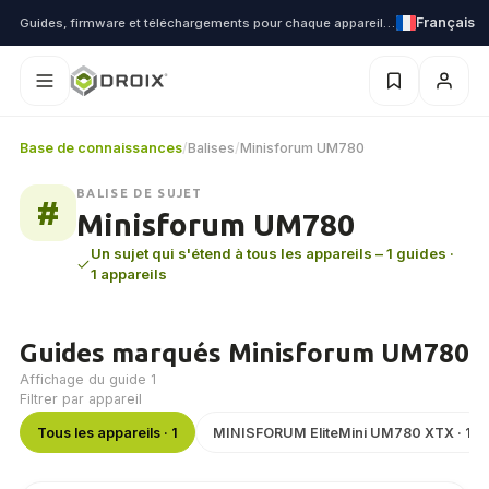
Français
Guides, firmware et téléchargements pour chaque appareil que nous expédions
Base de connaissances
/
Balises
/
Minisforum UM780
BALISE DE SUJET
#
Minisforum UM780
Un sujet qui s'étend à tous les appareils – 1 guides ·
1 appareils
Guides marqués Minisforum UM780
Affichage du guide 1
Filtrer par appareil
Tous les appareils · 1
MINISFORUM EliteMini UM780 XTX · 1