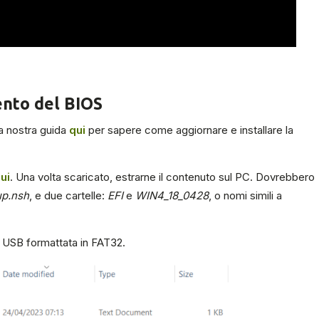
ento del BIOS
la nostra guida
qui
per sapere come aggiornare e installare la
ui
. Una volta scaricato, estrarne il contenuto sul PC. Dovrebbero
up.nsh
, e due cartelle:
EFI
e
WIN4_18_0428
, o nomi simili a
tta USB formattata in FAT32.