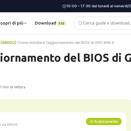
10:00 – 17:30 dal lunedì al venerdì
copri di più
Download
Blog
503
 (6800U)
/
Come installare l’aggiornamento del BIOS di GPD WIN 4
giornamento del BIOS di 
 min di lettura
Scaricamento
to da DROIX