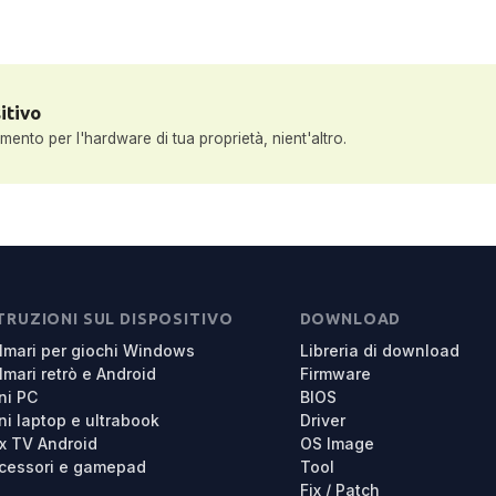
itivo
nto per l'hardware di tua proprietà, nient'altro.
TRUZIONI SUL DISPOSITIVO
DOWNLOAD
lmari per giochi Windows
Libreria di download
lmari retrò e Android
Firmware
ni PC
BIOS
ni laptop e ultrabook
Driver
x TV Android
OS Image
cessori e gamepad
Tool
Fix / Patch