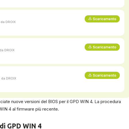
Scaricamento
o da DROIX
Scaricamento
 da DROIX
Scaricamento
o da DROIX
ciate nuove versioni del BIOS per il GPD WIN 4. La procedura
IN 4 al firmware più recente.
 di GPD WIN 4