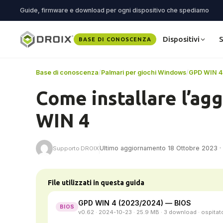
Guide, firmware e download per ogni dispositivo che spediamo
Dispositivi
S
BASE DI CONOSCENZA
Base di conoscenza
/
Palmari per giochi Windows
/
GPD WIN 4
Come installare l’ag
WIN 4
Ultimo aggiornamento 18 Ottobre 2023 · 1
Supporto DROIX
File utilizzati in questa guida
GPD WIN 4 (2023/2024) — BIOS
BIOS
v0.62 · 2024-10-23 · 25.9 MB · 3 download · ospita