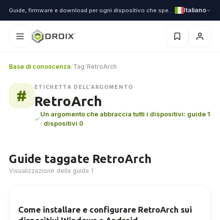
Italiano
Guide, firmware e download per ogni dispositivo che spediamo
Base di conoscenza
/
Tag
/
RetroArch
ETICHETTA DELL'ARGOMENTO
#
RetroArch
Un argomento che abbraccia tutti i dispositivi: guide 1
· dispositivi 0
Guide taggate RetroArch
Visualizzazione della guida 1
Come installare e configurare RetroArch sui