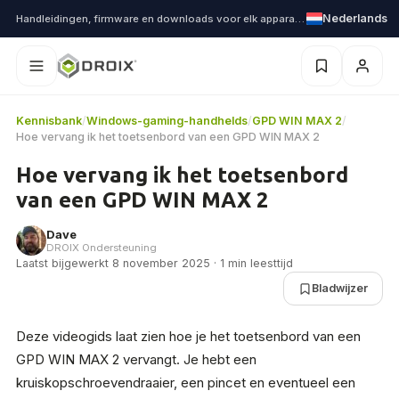
Nederlands
Handleidingen, firmware en downloads voor elk apparaat dat we verzenden
Kennisbank
/
Windows-gaming-handhelds
/
GPD WIN MAX 2
/
Hoe vervang ik het toetsenbord van een GPD WIN MAX 2
Hoe vervang ik het toetsenbord
van een GPD WIN MAX 2
Dave
DROIX Ondersteuning
Laatst bijgewerkt 8 november 2025 · 1 min leesttijd
Bladwijzer
Deze videogids laat zien hoe je het toetsenbord van een
GPD WIN MAX 2 vervangt. Je hebt een
kruiskopschroevendraaier, een pincet en eventueel een