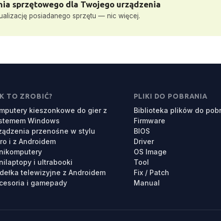
ia sprzętowego dla Twojego urządzenia
ualizację posiadanego sprzętu — nic więcej.
K TO ZROBIĆ?
PLIKI DO POBRANIA
mputery kieszonkowe do gier z
Biblioteka plików do pob
stemem Windows
Firmware
ządzenia przenośne w stylu
BIOS
tro i z Androidem
Driver
nikomputery
OS Image
nilaptopy i ultrabooki
Tool
dełka telewizyjne z Androidem
Fix / Patch
cesoria i gamepady
Manual