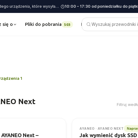
Przewodniki, oprogramowanie sprzętowe i pliki do pobrania dla każdego urządzenia, które wysyłamy
10:00 – 17:30 od poniedziałku do piątk
 się o
Pliki do pobrania
Blog
503
rządzenia 1
ANEO Next
Filtruj wed
Napraw
AYANEO · AYANEO NEXT
a AYANEO Next –
Jak wymienić dysk SS