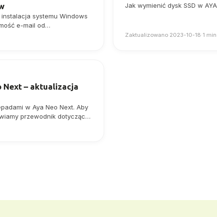
ów
Jak wymienić dysk SSD w AY
a instalacja systemu Windows
omość e-mail od…
Zaktualizowano 2023-10-18
·
1 min
Next – aktualizacja
mepadami w Aya Neo Next. Aby
awiamy przewodnik dotyczący
zętowego gamepada Aya Neo