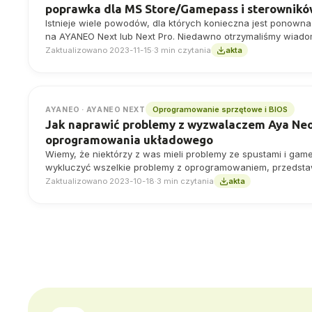
poprawka dla MS Store/Gamepass i sterownik
Istnieje wiele powodów, dla których konieczna jest ponown
na AYANEO Next lub Next Pro. Niedawno otrzymaliśmy wiad
Zaktualizowano 2023-11-15
·
3 min czytania
akta
Oprogramowanie sprzętowe i BIOS
AYANEO · AYANEO NEXT
Jak naprawić problemy z wyzwalaczem Aya Neo 
oprogramowania układowego
Wiemy, że niektórzy z was mieli problemy ze spustami i ga
wykluczyć wszelkie problemy z oprogramowaniem, przedst
aktualizacji i instalacji najnowszego oprogramowania spr
Zaktualizowano 2023-10-18
·
3 min czytania
akta
Next.