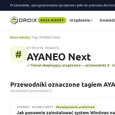
Urządzenia
Dowiedz
BAZA WIEDZY
Baza wiedzy
/
Tagi
/
AYANEO Next
ETYKIETA TEMATU
#
AYANEO Next
Temat obejmujący urządzenia — przewodniki 3 · U
Przewodniki oznaczone tagiem AY
Wyświetlam przewodniki 3
Rozwiązywanie problemów
AYANEO · AYANEO NEXT
Jak ponownie zainstalować system Windows n