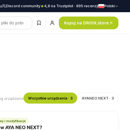
u
Discord community
4,8 na Trustpilot · 895 recenzji
Polski
Kupuj na DROIX.store
Wszystkie urządzenia · 3
AYANEO NEXT · 3
ług urządzenia
y i modyfikacje
D w AYA NEO NEXT?