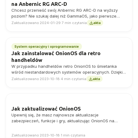
na Anbernic RG ARC-D
Chcesz przenieść swój Anbernic RG ARC-D na wyższy
poziom? Nie szukaj dalej niż GammaOS, jako pierwsze
niestandardowe oprogramowanie układowe
Zaktualizowano 2024-01-29
·
7 min czytania
akta
zaprojektowane dla ARC-D,…
System operacyjny i oprogramowanie
Jak zainstalować OnionOS dla retro
handheldów
W przypadku handheldów retro OnionOS to śmietanka
wśród niestandardowych systemów operacyjnych. Dzięki
dodatkowym funkcjom, nowemu interfejsowi użytkownika i
Zaktualizowano 2023-10-18
·
4 min czytania
akta
kompatybilności z mnóstwem gier i emulatorów konsoli,
głupotą byłoby jej nie zainstalować.
Jak zaktualizować OnionOS
Upewnij się, że masz najnowsze aktualizacje
zabezpieczeń, funkcje i gry, aktualizując OnionOS na
swoim urządzeniu!
Zaktualizowano 2023-10-18
·
1 min czytania