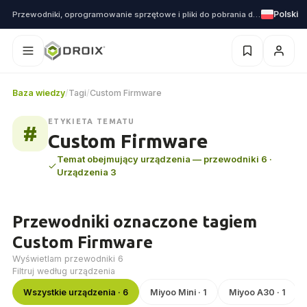
Polski
Przewodniki, oprogramowanie sprzętowe i pliki do pobrania dla każdego urządzenia, które wysyłamy
Baza wiedzy
/
Tagi
/
Custom Firmware
ETYKIETA TEMATU
#
Custom Firmware
Temat obejmujący urządzenia — przewodniki 6 ·
Urządzenia 3
Przewodniki oznaczone tagiem
Custom Firmware
Wyświetlam przewodniki 6
Filtruj według urządzenia
Wszystkie urządzenia · 6
Miyoo Mini · 1
Miyoo A30 · 1