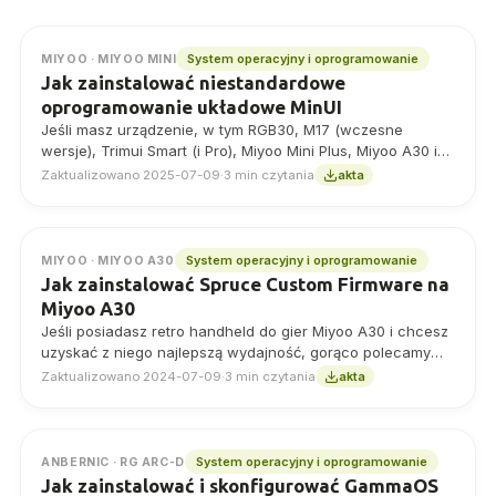
System operacyjny i oprogramowanie
MIYOO · MIYOO MINI
Jak zainstalować niestandardowe
oprogramowanie układowe MinUI
Jeśli masz urządzenie, w tym RGB30, M17 (wczesne
wersje), Trimui Smart (i Pro), Miyoo Mini Plus, Miyoo A30 i
rodzinę starych handheldów…
Zaktualizowano 2025-07-09
·
3 min czytania
akta
System operacyjny i oprogramowanie
MIYOO · MIYOO A30
Jak zainstalować Spruce Custom Firmware na
Miyoo A30
Jeśli posiadasz retro handheld do gier Miyoo A30 i chcesz
uzyskać z niego najlepszą wydajność, gorąco polecamy
niestandardowe oprogramowanie układowe Spruce.
Zaktualizowano 2024-07-09
·
3 min czytania
akta
Zawiera…
System operacyjny i oprogramowanie
ANBERNIC · RG ARC-D
Jak zainstalować i skonfigurować GammaOS