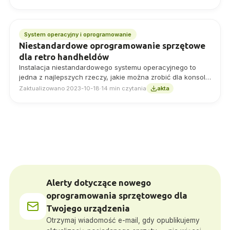
System operacyjny i oprogramowanie
Niestandardowe oprogramowanie sprzętowe
dla retro handheldów
Instalacja niestandardowego systemu operacyjnego to
jedna z najlepszych rzeczy, jakie można zrobić dla konsoli
retro, zobaczmy, jak to zrobić w przypadku konsol Miyoo i
Zaktualizowano 2023-10-18
·
14 min czytania
akta
Anbernic.
Alerty dotyczące nowego
oprogramowania sprzętowego dla
Twojego urządzenia
Otrzymaj wiadomość e-mail, gdy opublikujemy