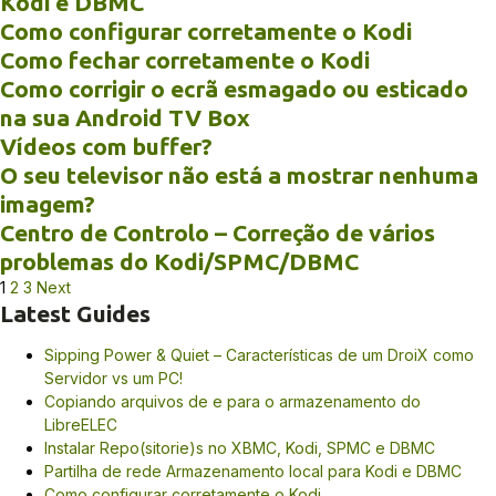
Kodi e DBMC
Como configurar corretamente o Kodi
Como fechar corretamente o Kodi
Como corrigir o ecrã esmagado ou esticado
na sua Android TV Box
Vídeos com buffer?
O seu televisor não está a mostrar nenhuma
imagem?
Centro de Controlo – Correção de vários
problemas do Kodi/SPMC/DBMC
Paginação
1
2
3
Next
Latest Guides
dos
conteúdos
Sipping Power & Quiet – Características de um DroiX como
Servidor vs um PC!
Copiando arquivos de e para o armazenamento do
LibreELEC
Instalar Repo(sitorie)s no XBMC, Kodi, SPMC e DBMC
Partilha de rede Armazenamento local para Kodi e DBMC
Como configurar corretamente o Kodi