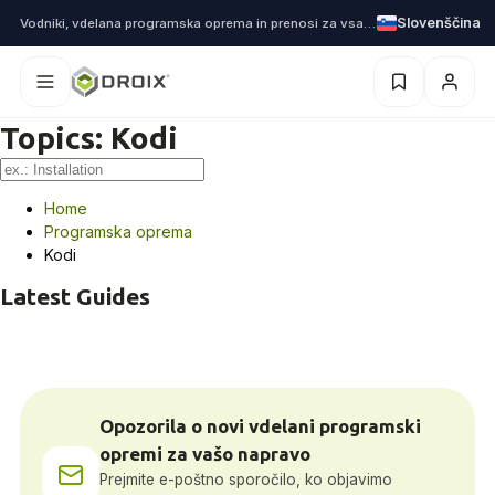
Slovenščina
Vodniki, vdelana programska oprema in prenosi za vsako napravo, ki jo pošljemo
Topics:
Kodi
Home
Programska oprema
Kodi
Latest Guides
Opozorila o novi vdelani programski
opremi za vašo napravo
Prejmite e-poštno sporočilo, ko objavimo