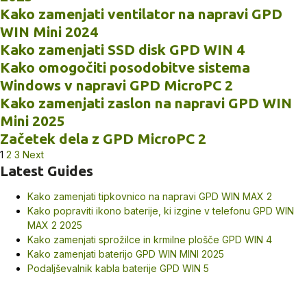
Kako zamenjati ventilator na napravi GPD
WIN Mini 2024
Kako zamenjati SSD disk GPD WIN 4
Kako omogočiti posodobitve sistema
Windows v napravi GPD MicroPC 2
Kako zamenjati zaslon na napravi GPD WIN
Mini 2025
Začetek dela z GPD MicroPC 2
Številčenje
1
2
3
Next
Latest Guides
prispevkov
Kako zamenjati tipkovnico na napravi GPD WIN MAX 2
Kako popraviti ikono baterije, ki izgine v telefonu GPD WIN
MAX 2 2025
Kako zamenjati sprožilce in krmilne plošče GPD WIN 4
Kako zamenjati baterijo GPD WIN MINI 2025
Podaljševalnik kabla baterije GPD WIN 5