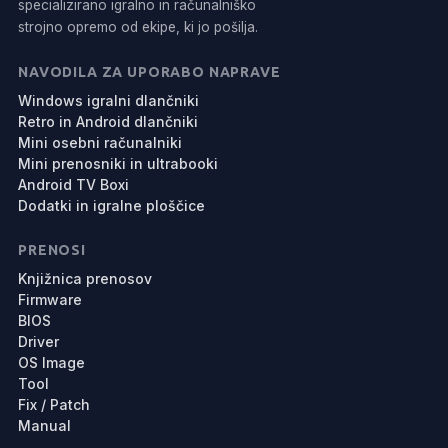
specializirano igralno in računalniško
strojno opremo od ekipe, ki jo pošilja.
NAVODILA ZA UPORABO NAPRAVE
Windows igralni dlančniki
Retro in Android dlančniki
Mini osebni računalniki
Mini prenosniki in ultrabooki
Android TV Boxi
Dodatki in igralne ploščice
PRENOSI
Knjižnica prenosov
Firmware
BIOS
Driver
OS Image
Tool
Fix / Patch
Manual