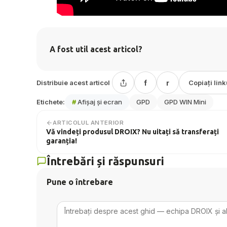
A fost util acest articol?
Distribuie acest articol
f
r
Copiați link
Etichete:
#
Afișaj și ecran
GPD
GPD WIN Mini
ARTICOLUL ANTERIOR
Vă vindeți produsul DROIX? Nu uitați să transferați
garanția!
Întrebări și răspunsuri
Pune o întrebare