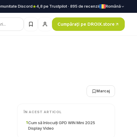
munitate Discord
4,8 pe Trustpilot · 895 de recenzii
Română
Cumpărați pe DROIX.store
Marcaj
ÎN ACEST ARTICOL
Cum să înlocuiți GPD WIN Mini 2025
1
Display Video