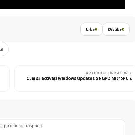
Like
0
Dislike
0
ul
ARTICOLUL URMĂTOR
Cum să activați Windows Updates pe GPD MicroPC 2