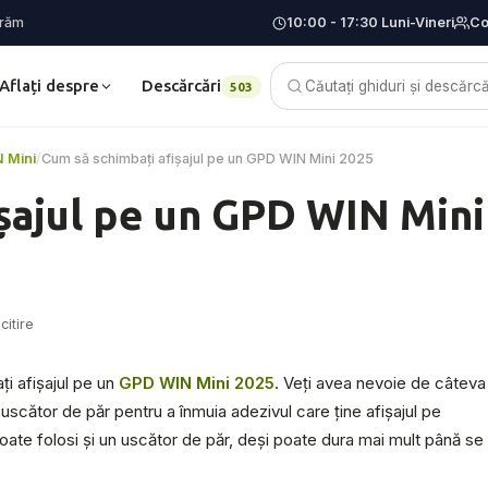
vrăm
10:00 - 17:30 Luni-Vineri
Co
Aflați despre
Descărcări
Blog
503
 Mini
/
Cum să schimbați afișajul pe un GPD WIN Mini 2025
șajul pe un GPD WIN Mini
citire
i afișajul pe un
GPD WIN Mini 2025
. Veți avea nevoie de câteva
 uscător de păr pentru a înmuia adezivul care ține afișajul pe
poate folosi și un uscător de păr, deși poate dura mai mult până se