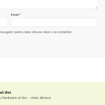
Email
*
 navigator pentru data viitoare când o să comentez.
ul dvs
u hardware-ul dvs. - nimic altceva.