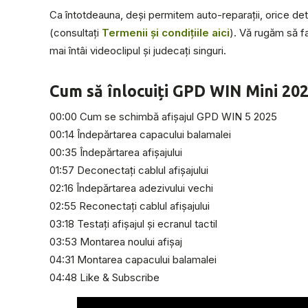
Ca întotdeauna, deși permitem auto-reparații, orice de
(consultați
Termenii și condițiile aici
). Vă rugăm să fa
mai întâi videoclipul și judecați singuri.
Cum să înlocuiți GPD WIN Mini 20
00:00 Cum se schimbă afișajul GPD WIN 5 2025
00:14 Îndepărtarea capacului balamalei
00:35 Îndepărtarea afișajului
01:57 Deconectați cablul afișajului
02:16 Îndepărtarea adezivului vechi
02:55 Reconectați cablul afișajului
03:18 Testați afișajul și ecranul tactil
03:53 Montarea noului afișaj
04:31 Montarea capacului balamalei
04:48 Like & Subscribe